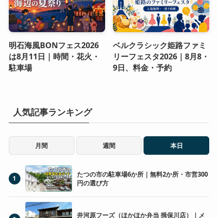
明石海風BONフェス2026
ベルクラシック姫路ファミ
は8月11日｜時間・花火・
リーフェスタ2026｜8月8・
駐車場
9日、料金・予約
人気記事ランキング
月間
週間
本日
たつの市の駐車場6か所｜無料2か所・市営300
1
円の選び方
井河原フーズ（ほかほか弁当 揖保川店）｜メ