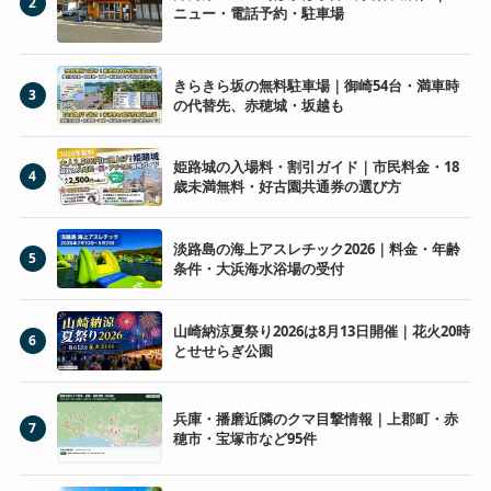
2
ニュー・電話予約・駐車場
きらきら坂の無料駐車場｜御崎54台・満車時
3
の代替先、赤穂城・坂越も
姫路城の入場料・割引ガイド｜市民料金・18
4
歳未満無料・好古園共通券の選び方
淡路島の海上アスレチック2026｜料金・年齢
5
条件・大浜海水浴場の受付
山崎納涼夏祭り2026は8月13日開催｜花火20時
6
とせせらぎ公園
兵庫・播磨近隣のクマ目撃情報｜上郡町・赤
7
穂市・宝塚市など95件