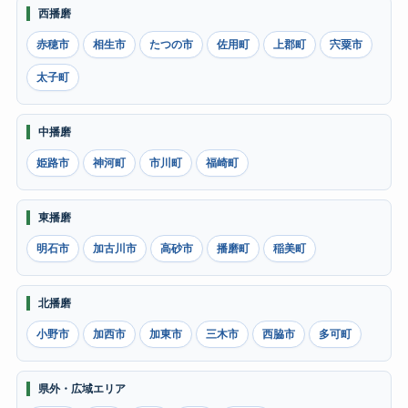
西播磨
赤穂市
相生市
たつの市
佐用町
上郡町
宍粟市
太子町
中播磨
姫路市
神河町
市川町
福崎町
東播磨
明石市
加古川市
高砂市
播磨町
稲美町
北播磨
小野市
加西市
加東市
三木市
西脇市
多可町
県外・広域エリア