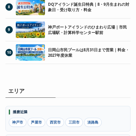
DQアイランド誕生日特典｜8・9月生まれの対
8
象日・受け取り方・料金
神戸ポートアイランドのひまわり広場｜市民
9
広場駅・計算科学センター駅前
日岡山市民プールは8月31日まで営業｜料金・
10
2027年度休業
エリア
播磨近隣
神戸市
芦屋市
西宮市
三田市
淡路島