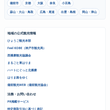
備前市
京都
大阪
奈良
小豆島
蒜山・大山・鳥取
広島・尾道
出雲・島根
岡山・津山
地域の公式観光情報
ひょうご観光本部
Feel KOBE（神戸市観光局）
西播磨観光協議会
まるごと東はりま
ハートにぐっと北播磨
はりま路をゆく
備前観光WEB（備前観光協会）
法務・お問い合わせ
PR掲載サービス
特定商取引法に基づく表記