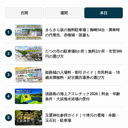
月間
週間
本日
きらきら坂の無料駐車場｜御崎54台・満車時
1
の代替先、赤穂城・坂越も
たつの市の駐車場6か所｜無料2か所・市営300
2
円の選び方
姫路城の入場料・割引ガイド｜市民料金・18
3
歳未満無料・好古園共通券の選び方
淡路島の海上アスレチック2026｜料金・年齢
4
条件・大浜海水浴場の受付
玉置神社参拝ガイド｜十津川の雲海・本殿・
5
玉石社・駐車場