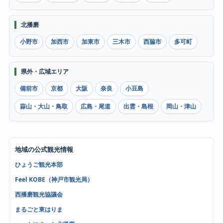
北播磨
小野市
加西市
加東市
三木市
西脇市
多可町
県外・広域エリア
備前市
京都
大阪
奈良
小豆島
蒜山・大山・鳥取
広島・尾道
出雲・島根
岡山・津山
地域の公式観光情報
ひょうご観光本部
Feel KOBE（神戸市観光局）
西播磨観光協議会
まるごと東はりま