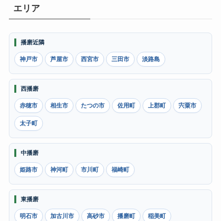
エリア
播磨近隣
神戸市
芦屋市
西宮市
三田市
淡路島
西播磨
赤穂市
相生市
たつの市
佐用町
上郡町
宍粟市
太子町
中播磨
姫路市
神河町
市川町
福崎町
東播磨
明石市
加古川市
高砂市
播磨町
稲美町