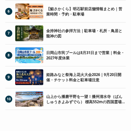
【鮨さかくら】明石駅前店舗情報まとめ｜営
6
業時間・予約・駐車場
金持神社の参拝方法｜駐車場・札所・鳥居と
7
龍神の図
日岡山市民プールは8月31日まで営業｜料金・
8
2027年度休業
姫路みなと祭海上花火大会2026｜9月20日開
9
催・チケット料金と駐車場注意
山上から播磨平野を一望！播州清水寺（ばん
10
しゅうきよみずでら） 標高552mの西国霊場で
楽しむ遅咲きの桜