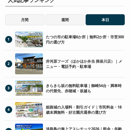
月間
週間
本日
たつの市の駐車場6か所｜無料2か所・市営300
1
円の選び方
井河原フーズ（ほかほか弁当 揖保川店）｜メ
2
ニュー・電話予約・駐車場
きらきら坂の無料駐車場｜御崎54台・満車時
3
の代替先、赤穂城・坂越も
姫路城の入場料・割引ガイド｜市民料金・18
4
歳未満無料・好古園共通券の選び方
淡路島の海上アスレチック2026｜料金・年齢