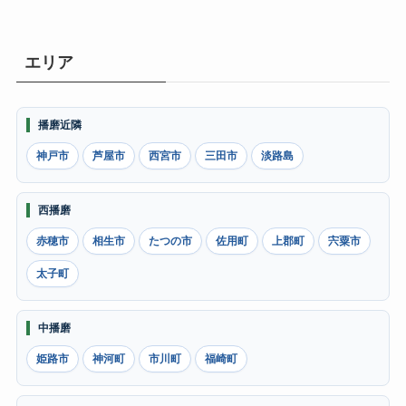
エリア
播磨近隣
神戸市
芦屋市
西宮市
三田市
淡路島
西播磨
赤穂市
相生市
たつの市
佐用町
上郡町
宍粟市
太子町
中播磨
姫路市
神河町
市川町
福崎町