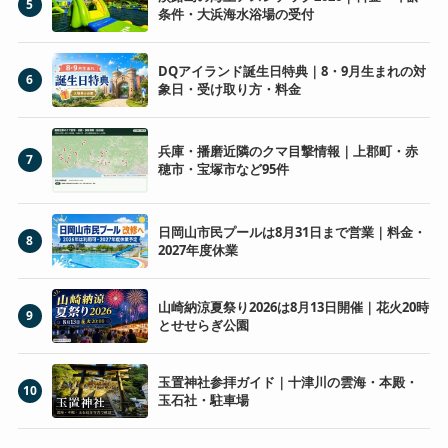
5
条件・大浜海水浴場の受付
DQアイランド誕生日特典｜8・9月生まれの対
6
象日・受け取り方・料金
兵庫・播磨近隣のクマ目撃情報｜上郡町・赤
7
穂市・宝塚市など95件
日岡山市民プールは8月31日まで営業｜料金・
8
2027年度休業
山崎納涼夏祭り2026は8月13日開催｜花火20時
9
とせせらぎ公園
玉置神社参拝ガイド｜十津川の雲海・本殿・
10
玉石社・駐車場