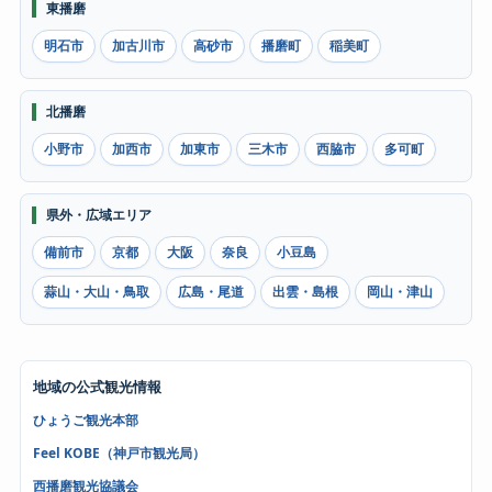
東播磨
明石市
加古川市
高砂市
播磨町
稲美町
北播磨
小野市
加西市
加東市
三木市
西脇市
多可町
県外・広域エリア
備前市
京都
大阪
奈良
小豆島
蒜山・大山・鳥取
広島・尾道
出雲・島根
岡山・津山
地域の公式観光情報
ひょうご観光本部
Feel KOBE（神戸市観光局）
西播磨観光協議会