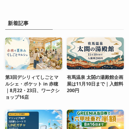
新着記事
第3回デシリィてしごとマ
有馬温泉 太閤の湯殿館企画
ルシェ・ポケット in 赤穂
展は11月10日まで｜入館料
｜8月22・23日、ワークシ
200円
ョップ16店