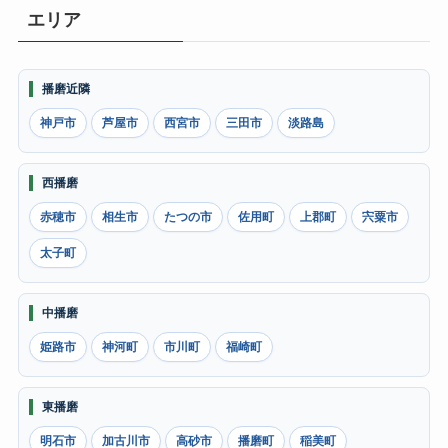
エリア
播磨近隣
神戸市
芦屋市
西宮市
三田市
淡路島
西播磨
赤穂市
相生市
たつの市
佐用町
上郡町
宍粟市
太子町
中播磨
姫路市
神河町
市川町
福崎町
東播磨
明石市
加古川市
高砂市
播磨町
稲美町