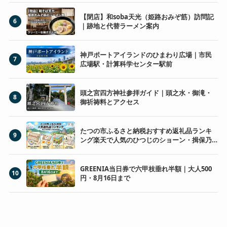
【閉店】和soba天光（姫路おみぞ筋）訪問記
6
｜跡地と代替ラーメン案内
神戸ポートアイランドのひまわり広場｜市民
7
広場駅・計算科学センター駅前
頭之宮四方神社参拝ガイド｜頭之水・御滝・
8
御祈祷料とアクセス
たつの市ふるさと納税おすすめ返礼品ランキ
9
ング楽天で人気のひつじのショーン・揖保乃
糸・夢王を厳選
GREENIA当日券で六甲枝垂れ半額｜大人500
10
円・8月16日まで