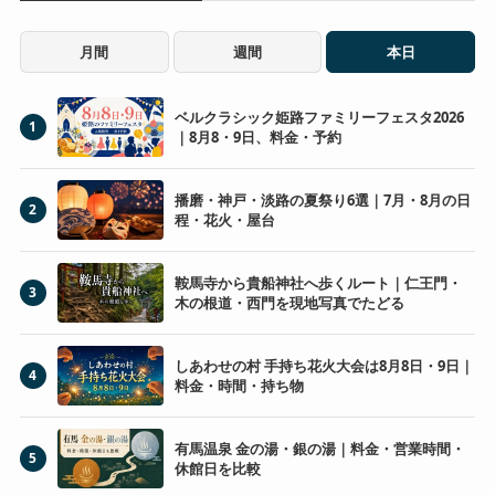
月間
週間
本日
ベルクラシック姫路ファミリーフェスタ2026
1
｜8月8・9日、料金・予約
播磨・神戸・淡路の夏祭り6選｜7月・8月の日
2
程・花火・屋台
鞍馬寺から貴船神社へ歩くルート｜仁王門・
3
木の根道・西門を現地写真でたどる
しあわせの村 手持ち花火大会は8月8日・9日｜
4
料金・時間・持ち物
有馬温泉 金の湯・銀の湯｜料金・営業時間・
5
休館日を比較