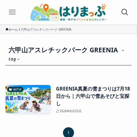
ホーム
六甲山アスレチックパーク GREENIA
六甲山アスレチックパーク GREENIA
–
tag –
GREENIA真夏の雪まつりは7月18
神戸市
日から｜六甲山で雪あそびと宝探
し
2026年6月25日
1