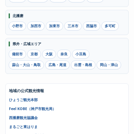
北播磨
小野市
加西市
加東市
三木市
西脇市
多可町
県外・広域エリア
備前市
京都
大阪
奈良
小豆島
蒜山・大山・鳥取
広島・尾道
出雲・島根
岡山・津山
地域の公式観光情報
ひょうご観光本部
Feel KOBE（神戸市観光局）
西播磨観光協議会
まるごと東はりま