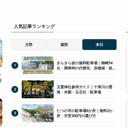
人気記事ランキング
月間
週間
本日
きらきら坂の無料駐車場｜御崎54
1
台・満車時の代替先、赤穂城・坂越
も
ャ
月
玉置神社参拝ガイド｜十津川の雲
2
海・本殿・玉石社・駐車場
たつの市の駐車場6か所｜無料2か
3
所・市営300円の選び方