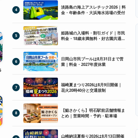
淡路島の海上アスレチック2026｜料
4
金・年齢条件・大浜海水浴場の受付
姫路城の入場料・割引ガイド｜市民
5
料金・18歳未満無料・好古園共通券
の選び方
日岡山市民プールは8月31日まで営
6
業｜料金・2027年度休業
6
福崎夏まつり2026は8月9日開催｜
7
花火20時40分と交通規制
【鮨さかくら】明石駅前店舗情報ま
8
とめ｜営業時間・予約・駐車場
山崎納涼夏祭り2026は8月13日開催