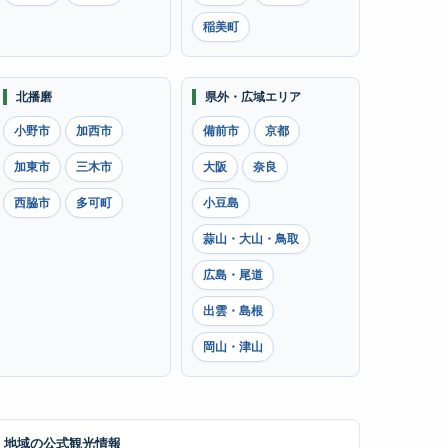
稲美町
北播磨
県外・広域エリア
小野市
加西市
備前市
京都
加東市
三木市
大阪
奈良
西脇市
多可町
小豆島
蒜山・大山・鳥取
広島・尾道
出雲・島根
岡山・津山
地域の公式観光情報