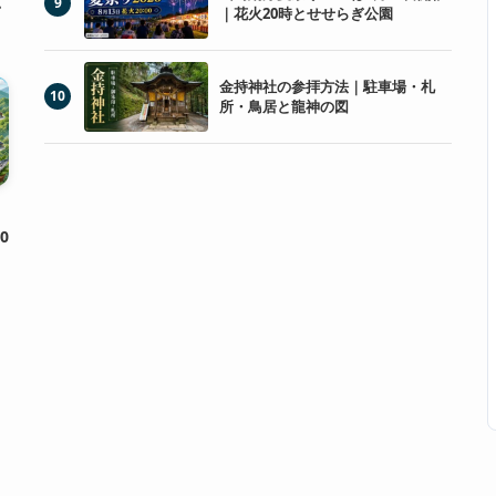
9
・
｜花火20時とせせらぎ公園
金持神社の参拝方法｜駐車場・札
10
所・鳥居と龍神の図
0