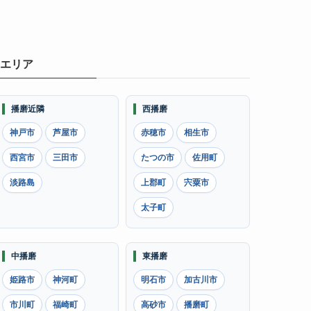
エリア
播磨近隣
西播磨
神戸市
芦屋市
赤穂市
相生市
西宮市
三田市
たつの市
佐用町
淡路島
上郡町
宍粟市
太子町
中播磨
東播磨
姫路市
神河町
明石市
加古川市
市川町
福崎町
高砂市
播磨町