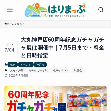
ホーム
観光
大丸神戸店60周年記念ガチャガチ
2026
ャ展は開催中｜7月5日まで・料金
7/04
と日時指定
観光
イベント
神戸市
大丸神戸店
ガチャガチャ展
神戸イベント
展覧会
2026年7月4日