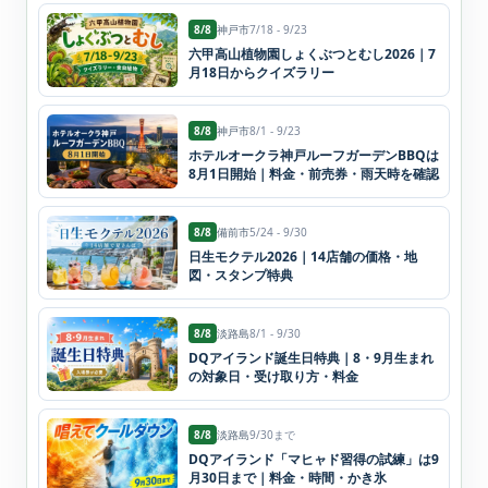
8/8
神戸市
7/18 - 9/23
六甲高山植物園しょくぶつとむし2026｜7
月18日からクイズラリー
8/8
神戸市
8/1 - 9/23
ホテルオークラ神戸ルーフガーデンBBQは
8月1日開始｜料金・前売券・雨天時を確認
8/8
備前市
5/24 - 9/30
日生モクテル2026｜14店舗の価格・地
図・スタンプ特典
8/8
淡路島
8/1 - 9/30
DQアイランド誕生日特典｜8・9月生まれ
の対象日・受け取り方・料金
8/8
淡路島
9/30まで
DQアイランド「マヒャド習得の試練」は9
月30日まで｜料金・時間・かき氷