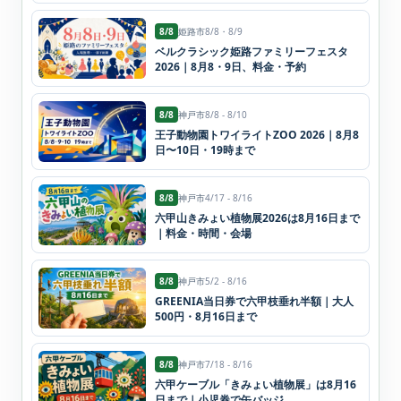
8/8
姫路市
8/8・8/9
ベルクラシック姫路ファミリーフェスタ
2026｜8月8・9日、料金・予約
8/8
神戸市
8/8 - 8/10
王子動物園トワイライトZOO 2026｜8月8
日〜10日・19時まで
8/8
神戸市
4/17 - 8/16
六甲山きみょい植物展2026は8月16日まで
｜料金・時間・会場
8/8
神戸市
5/2 - 8/16
GREENIA当日券で六甲枝垂れ半額｜大人
500円・8月16日まで
8/8
神戸市
7/18 - 8/16
六甲ケーブル「きみょい植物展」は8月16
日まで｜小児券で缶バッジ