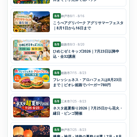
8/8
神戸市
8/1 - 8/16
こうべアグリパーク アグリサマーフェスタ
｜8月1日から16日まで
8/8
姫路市
8/3 - 8/20
ひめじゼミキッズ2026｜7月23日以降申
込・全32講座
8/8
姫路市
7/15 - 8/23
フレッシュネス・アロハフェスは8月23日
まで｜ピオレ姫路でバーガー780円
8/8
三木市
7/25 - 8/23
ネスタ超夏祭り2026｜7月25日から花火・
縁日・ビンゴ開催
8/8
神戸市
7/25 - 8/23
播磨・神戸・淡路の夏祭り6選｜7月・8月