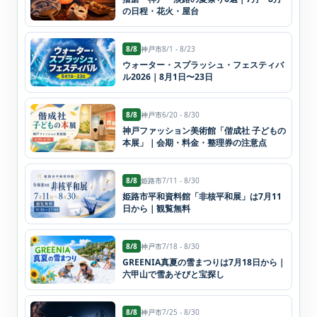
の日程・花火・屋台
8/8
神戸市
8/1 - 8/23
ウォーター・スプラッシュ・フェスティバ
ル2026｜8月1日〜23日
8/8
神戸市
6/20 - 8/30
神戸ファッション美術館「偕成社 子どもの
本展」｜会期・料金・整理券の注意点
8/8
姫路市
7/11 - 8/30
姫路市平和資料館「非核平和展」は7月11
日から｜観覧無料
8/8
神戸市
7/18 - 8/30
GREENIA真夏の雪まつりは7月18日から｜
六甲山で雪あそびと宝探し
8/8
神戸市
7/25 - 8/30