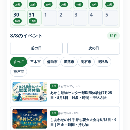
25件
20件
20件
20件
19件
19件
22件
30
31
1
2
3
4
5
20件
15件
8/8のイベント
31件
前の日
次の日
すべて
三木市
備前市
姫路市
明石市
淡路島
神戸市
8/8
明石市
7/25、8/8
あかし動物センター獣医師体験は7月25
日・8月8日｜対象・時間・申込方法
8/8
神戸市
8/8・8/9
しあわせの村 手持ち花火大会は8月8日・9
日｜料金・時間・持ち物