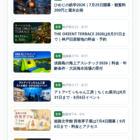
ひめじの鉄学2026｜7月25日開幕・観覧料
200円と週末企画
8/8
神戸市
6/22 - 8/31
THE ORIENT TERRACE 2026は8月31日ま
で｜神戸旧居留地の料金・予約
8/8
淡路島
7/10 - 8/31
淡路島の海上アスレチック2026｜料金・年
齢条件・大浜海水浴場の受付
8/8
神戸市
7/17 - 8/31
アトア×てっちゃん工房｜ちくわ展示は8月
31日まで・8月6日イベント
8/8
姫路市
7/4 - 9/6
姫路文学館 西巻茅子展は7月4日開幕｜9月
6日まで・料金とアクセス