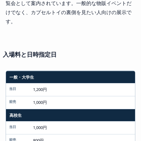
覧会として案内されています。一般的な物販イベントだ
けでなく、カプセルトイの裏側を見たい人向けの展示で
す。
入場料と日時指定日
券種
一般・大学生
当日
1,200円
前売
1,000円
高校生
1,000円
800円