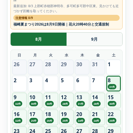
最新追加: 8/3 上郡町赤穂郡神明寺、多可町多可郡中区東。見かけても近
づかず距離を取ってください。
注意情報 8/9
福崎夏まつり2026は8月9日開催｜花火20時40分と交通規制
8月
9月
日
月
火
水
木
金
土
26
27
28
29
30
31
1
2
3
4
5
6
7
8
31件
9
10
11
12
13
14
15
32件
30件
30件
28件
31件
28件
30件
16
17
18
19
20
21
22
32件
25件
25件
25件
24件
24件
25件
23
24
25
26
27
28
29