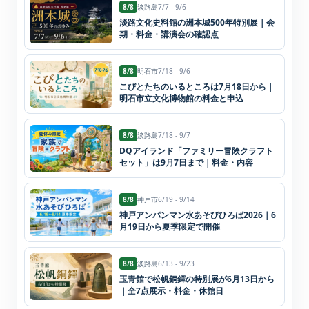
8/8
淡路島
7/7 - 9/6
淡路文化史料館の洲本城500年特別展｜会
期・料金・講演会の確認点
8/8
明石市
7/18 - 9/6
こびとたちのいるところは7月18日から｜
明石市立文化博物館の料金と申込
8/8
淡路島
7/18 - 9/7
DQアイランド「ファミリー冒険クラフト
セット」は9月7日まで｜料金・内容
8/8
神戸市
6/19 - 9/14
神戸アンパンマン水あそびひろば2026｜6
月19日から夏季限定で開催
8/8
淡路島
6/13 - 9/23
玉青館で松帆銅鐸の特別展が6月13日から
｜全7点展示・料金・休館日