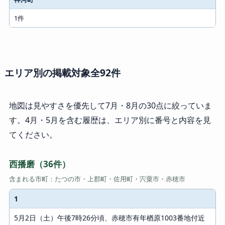
1件
エリア別の掲載対象全92件
地図は見やすさを優先して7月・8月の30点に絞っていま
す。4月・5月を含む履歴は、エリア別に番号と内容を見
てください。
西播磨（36件）
含まれる市町：たつの市・上郡町・佐用町・宍粟市・赤穂市
1
#
5月2日（土）午後7時26分頃、赤穂市有年楢原1003番地付近
内容