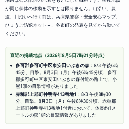
が同じ個体の移動を示すとは限りません。山沿い、農
道、川沿いへ行く前は、兵庫県警察・安全安心マップ、
ひょうご防犯ネット＋、各市町の発表を見てから動いて
ください。
直近の掲載地点（2026年8月5日7時21分時点）
多可郡多可町中区東安田いぶきの森
：8/3 午後6時
45分、目撃。8月3日（月）午後6時45分頃、多可
郡多可町中区東安田いぶきの森付近の路上で、小
熊1頭の目撃情報がありました
赤穂郡上郡町神明寺413番地1
：8/3 午後8時30
分、目撃。8月3日（月）午後8時30分頃、赤穂郡
上郡町神明寺413番地1付近において、体長約1メ
ートルの熊1頭の目撃情報がありました