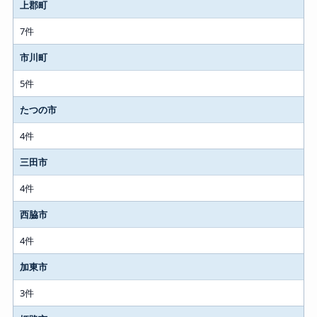
上郡町
7件
市川町
5件
たつの市
4件
三田市
4件
西脇市
4件
加東市
3件