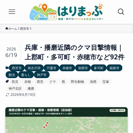
ホーム
西宮市
兵庫・播磨近隣のクマ目撃情報｜
2026
6/19
上郡町・多可町・赤穂市など92件
西宮市
加古川市
宍粟市
赤穂市
加西市
多可町
姫路市
観光
暮らし
神戸市
防災
赤穂
西宮
クマ
熊
野生動物
加西
宝塚
神戸北区
播磨
2026年6月19日