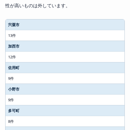
性が高いものは外しています。
宍粟市
市町
13件
確認件数
加西市
12件
佐用町
9件
小野市
9件
多可町
8件