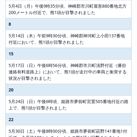
5月4日（月）午後9時35分頃、神崎郡市川町屋形880番地北方
内容
200メートル付近で、熊1頭が目撃されました
8
5月14日（木）午前9時30分頃、神崎郡神河町上小田137番地
付近において、熊1頭が目撃されました
15
5月17日（日）午後6時56分頃、神崎郡市川町浅野付近（播但
連絡有料道路上）において、熊1頭が走行中の車両と衝突する
状況が目撃されました
20
5月24日（日）午後6時頃、姫路市夢前町宮置505番地付近の路
上で、熊1頭が目撃されました
22
5月30日（土）午後8時00分頃、姫路市夢前町莇野141番地1付