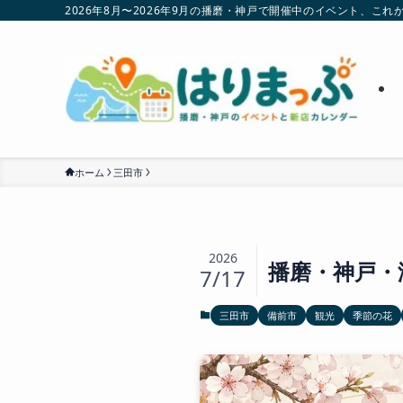
2026年8月〜2026年9月の播磨・神戸で開催中のイベント、
ホーム
三田市
2026
播磨・神戸・
7/17
三田市
備前市
観光
季節の花