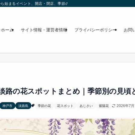
これから始まるイベント、開店・閉店、季節の花、週末のおでかけ情報を日程順に
ホーム
サイト情報・運営者情報
プライバシーポリシー
お問
淡路の花スポットまとめ｜季節別の見頃
2026年7月
神戸市
淡路島
季節の花
花スポット
あじさい
紫陽花