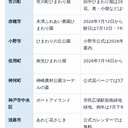
市川町
市川町ひまわり畑
田中ひまわり畑は202
花。奥・小畑などは準
赤穂市
木津ふれあい農園ひ
2026年7月12日から
まわり園
験日は7月12日・19日
小野市
ひまわりの丘公園
小野市公式は2026年
案内。
佐用町
南光ひまわり畑
2026年7月18日から
神河町
神崎農村公園ヨーデ
公式花ページでは5万
ルの森
神戸市中央
ポートアイランド
市民広場駅前南緑地、
区
緑地。例年は7月下旬
淡路市
あわじ花さじき
公式カレンダーでは7
無料。