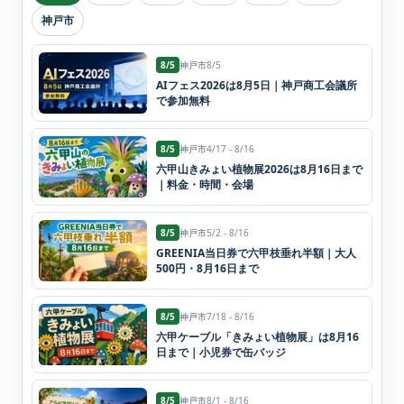
神戸市
8/5
神戸市
8/5
AIフェス2026は8月5日｜神戸商工会議所
で参加無料
8/5
神戸市
4/17 - 8/16
六甲山きみょい植物展2026は8月16日まで
｜料金・時間・会場
8/5
神戸市
5/2 - 8/16
GREENIA当日券で六甲枝垂れ半額｜大人
500円・8月16日まで
8/5
神戸市
7/18 - 8/16
六甲ケーブル「きみょい植物展」は8月16
日まで｜小児券で缶バッジ
8/5
神戸市
8/1 - 8/16