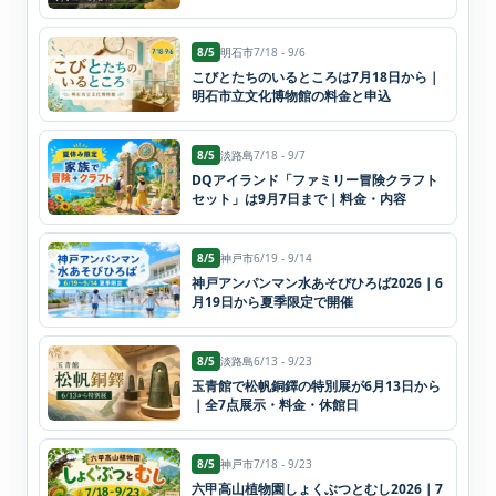
8/5
明石市
7/18 - 9/6
こびとたちのいるところは7月18日から｜
明石市立文化博物館の料金と申込
8/5
淡路島
7/18 - 9/7
DQアイランド「ファミリー冒険クラフト
セット」は9月7日まで｜料金・内容
8/5
神戸市
6/19 - 9/14
神戸アンパンマン水あそびひろば2026｜6
月19日から夏季限定で開催
8/5
淡路島
6/13 - 9/23
玉青館で松帆銅鐸の特別展が6月13日から
｜全7点展示・料金・休館日
8/5
神戸市
7/18 - 9/23
六甲高山植物園しょくぶつとむし2026｜7