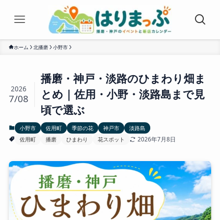
ホーム
北播磨
小野市
播磨・神戸・淡路のひまわり畑ま
2026
とめ｜佐用・小野・淡路島まで見
7/08
頃で選ぶ
小野市
佐用町
季節の花
神戸市
淡路島
2026年7月8日
佐用町
播磨
ひまわり
花スポット