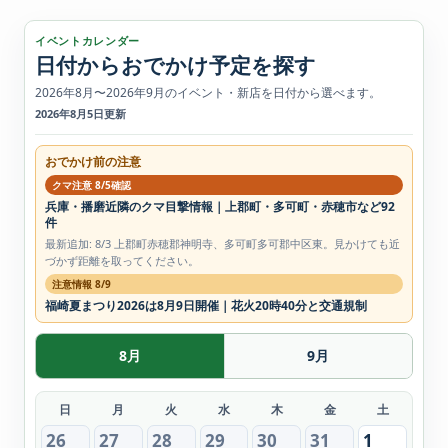
イベントカレンダー
日付からおでかけ予定を探す
2026年8月〜2026年9月のイベント・新店を日付から選べます。
2026年8月5日更新
おでかけ前の注意
クマ注意 8/5確認
兵庫・播磨近隣のクマ目撃情報｜上郡町・多可町・赤穂市など92
件
最新追加: 8/3 上郡町赤穂郡神明寺、多可町多可郡中区東。見かけても近
づかず距離を取ってください。
注意情報 8/9
福崎夏まつり2026は8月9日開催｜花火20時40分と交通規制
8月
9月
日
月
火
水
木
金
土
26
27
28
29
30
31
1