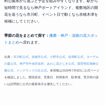
料公園系から選ぶと予定を組みやすくなります。駅から
短時間で見るなら神戸ポートアイランド、複数地区の開
花を追うなら市川町、イベント日で動くなら赤穂木津を
候補にしてください。
季節の花をまとめて探す：
播磨・神戸・淡路の花スポッ
トまとめ
へ戻れます。
出典：
市川町公式
、
赤穂市公式
、
小野市公式
、
佐用町公式
、
ヨーデル
の森公式
、
神戸市中央区役所
、
あわじ花さじき公式
、
国営明石海峡公
園公式
、
イングランドの丘公式
。各情報は2026年7月8日に公式ページ
を確認しました。開花状況、営業日、利用条件、駐車場、荒天時の扱
いは訪問前に公式の最新表示を優先してください。