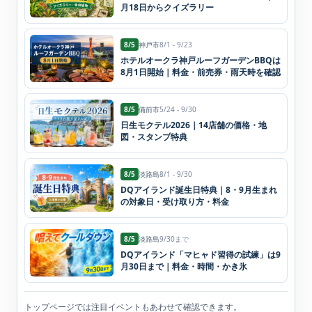
月18日からクイズラリー
8/5
神戸市
8/1 - 9/23
ホテルオークラ神戸ルーフガーデンBBQは
8月1日開始｜料金・前売券・雨天時を確認
8/5
備前市
5/24 - 9/30
日生モクテル2026｜14店舗の価格・地
図・スタンプ特典
8/5
淡路島
8/1 - 9/30
DQアイランド誕生日特典｜8・9月生まれ
の対象日・受け取り方・料金
8/5
淡路島
9/30まで
DQアイランド「マヒャド習得の試練」は9
月30日まで｜料金・時間・かき氷
トップページでは注目イベントもあわせて確認できます。