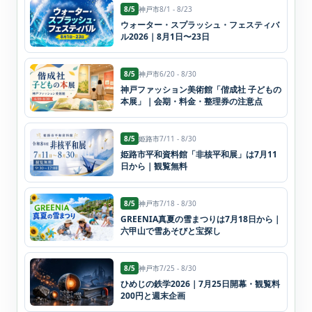
8/5
神戸市
8/1 - 8/23
ウォーター・スプラッシュ・フェスティバ
ル2026｜8月1日〜23日
8/5
神戸市
6/20 - 8/30
神戸ファッション美術館「偕成社 子どもの
本展」｜会期・料金・整理券の注意点
8/5
姫路市
7/11 - 8/30
姫路市平和資料館「非核平和展」は7月11
日から｜観覧無料
8/5
神戸市
7/18 - 8/30
GREENIA真夏の雪まつりは7月18日から｜
六甲山で雪あそびと宝探し
8/5
神戸市
7/25 - 8/30
ひめじの鉄学2026｜7月25日開幕・観覧料
200円と週末企画