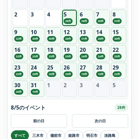
2
3
4
5
6
7
8
28件
29件
28件
31件
9
10
11
12
13
14
15
32件
30件
30件
28件
31件
28件
30件
16
17
18
19
20
21
22
32件
25件
25件
25件
24件
24件
25件
23
24
25
26
27
28
29
25件
20件
20件
20件
19件
19件
22件
30
31
1
2
3
4
5
20件
15件
8/5のイベント
28件
前の日
次の日
すべて
三木市
備前市
姫路市
明石市
淡路島