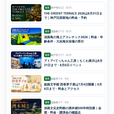
8/5
神戸市
6/22 - 8/31
THE ORIENT TERRACE 2026は8月31日ま
で｜神戸旧居留地の料金・予約
8/5
淡路島
7/10 - 8/31
淡路島の海上アスレチック2026｜料金・年
齢条件・大浜海水浴場の受付
8/5
神戸市
7/17 - 8/31
アトア×てっちゃん工房｜ちくわ展示は8月
31日まで・8月6日イベント
8/5
姫路市
7/4 - 9/6
姫路文学館 西巻茅子展は7月4日開幕｜9月
6日まで・料金とアクセス
8/5
淡路島
7/7 - 9/6
淡路文化史料館の洲本城500年特別展｜会
期・料金・講演会の確認点