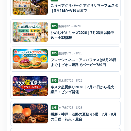
こうべアグリパーク アグリサマーフェスタ
｜8月1日から16日まで
8/5
姫路市
8/3 - 8/20
ひめじゼミキッズ2026｜7月23日以降申
込・全32講座
8/5
姫路市
7/15 - 8/23
フレッシュネス・アロハフェスは8月23日
まで｜ピオレ姫路でバーガー780円
8/5
三木市
7/25 - 8/23
ネスタ超夏祭り2026｜7月25日から花火・
縁日・ビンゴ開催
8/5
神戸市
7/25 - 8/23
播磨・神戸・淡路の夏祭り6選｜7月・8月
の日程・花火・屋台