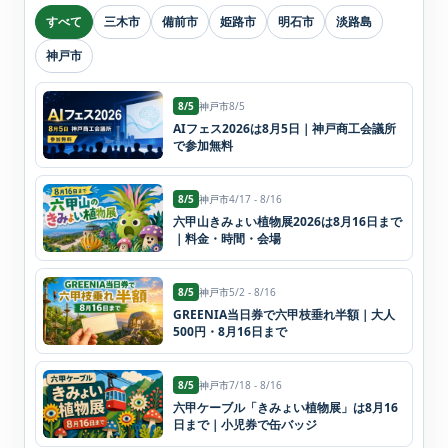
すべて
三木市
備前市
姫路市
明石市
淡路島
神戸市
8/5
神戸市
8/5
AIフェス2026は8月5日｜神戸商工会議所
で参加無料
8/5
神戸市
4/17 - 8/16
六甲山きみょい植物展2026は8月16日まで
｜料金・時間・会場
8/5
神戸市
5/2 - 8/16
GREENIA当日券で六甲枝垂れ半額｜大人
500円・8月16日まで
8/5
神戸市
7/18 - 8/16
六甲ケーブル「きみょい植物展」は8月16
日まで｜小児券で缶バッジ