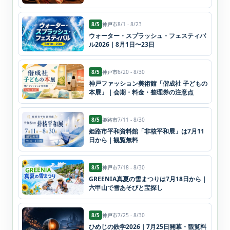
8/5
神戸市
8/1 - 8/23
ウォーター・スプラッシュ・フェスティバ
ル2026｜8月1日〜23日
8/5
神戸市
6/20 - 8/30
神戸ファッション美術館「偕成社 子どもの
本展」｜会期・料金・整理券の注意点
8/5
姫路市
7/11 - 8/30
姫路市平和資料館「非核平和展」は7月11
日から｜観覧無料
8/5
神戸市
7/18 - 8/30
GREENIA真夏の雪まつりは7月18日から｜
六甲山で雪あそびと宝探し
8/5
神戸市
7/25 - 8/30
ひめじの鉄学2026｜7月25日開幕・観覧料