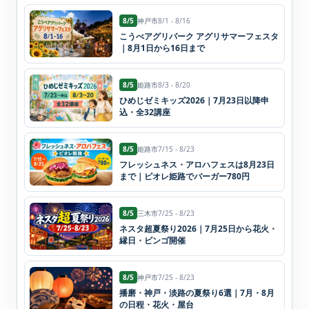
8/5
神戸市
8/1 - 8/16
こうべアグリパーク アグリサマーフェスタ
｜8月1日から16日まで
8/5
姫路市
8/3 - 8/20
ひめじゼミキッズ2026｜7月23日以降申
込・全32講座
8/5
姫路市
7/15 - 8/23
フレッシュネス・アロハフェスは8月23日
まで｜ピオレ姫路でバーガー780円
8/5
三木市
7/25 - 8/23
ネスタ超夏祭り2026｜7月25日から花火・
縁日・ビンゴ開催
8/5
神戸市
7/25 - 8/23
播磨・神戸・淡路の夏祭り6選｜7月・8月
の日程・花火・屋台