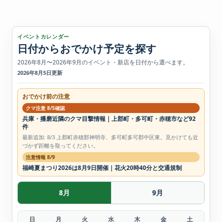
イベントカレンダー
日付からおでかけ予定を探す
2026年8月〜2026年9月のイベント・新店を日付から選べます。
2026年8月5日更新
おでかけ前の注意
クマ注意 8/5確認
兵庫・播磨近隣のクマ目撃情報｜上郡町・多可町・赤穂市など92
件
最新追加: 8/3 上郡町赤穂郡神明寺、多可町多可郡中区東。見かけても近
づかず距離を取ってください。
注意情報 8/9
福崎夏まつり2026は8月9日開催｜花火20時40分と交通規制
8月
9月
日
月
火
水
木
金
土