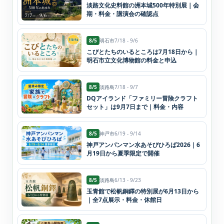
淡路文化史料館の洲本城500年特別展｜会
期・料金・講演会の確認点
8/5
明石市
7/18 - 9/6
こびとたちのいるところは7月18日から｜
明石市立文化博物館の料金と申込
8/5
淡路島
7/18 - 9/7
DQアイランド「ファミリー冒険クラフト
セット」は9月7日まで｜料金・内容
8/5
神戸市
6/19 - 9/14
神戸アンパンマン水あそびひろば2026｜6
月19日から夏季限定で開催
8/5
淡路島
6/13 - 9/23
玉青館で松帆銅鐸の特別展が6月13日から
｜全7点展示・料金・休館日