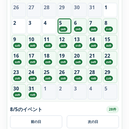
26
27
28
29
30
31
1
2
3
4
5
6
7
8
28件
29件
28件
31件
9
10
11
12
13
14
15
32件
30件
30件
28件
31件
28件
30件
16
17
18
19
20
21
22
32件
25件
25件
25件
24件
24件
25件
23
24
25
26
27
28
29
25件
20件
20件
20件
19件
19件
22件
30
31
1
2
3
4
5
20件
15件
8/5のイベント
28件
前の日
次の日