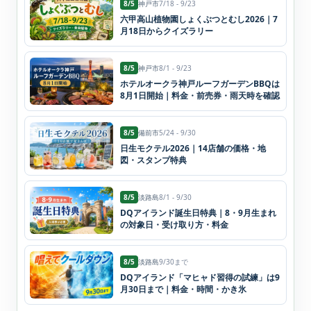
8/5
神戸市
7/18 - 9/23
六甲高山植物園しょくぶつとむし2026｜7
月18日からクイズラリー
8/5
神戸市
8/1 - 9/23
ホテルオークラ神戸ルーフガーデンBBQは
8月1日開始｜料金・前売券・雨天時を確認
8/5
備前市
5/24 - 9/30
日生モクテル2026｜14店舗の価格・地
図・スタンプ特典
8/5
淡路島
8/1 - 9/30
DQアイランド誕生日特典｜8・9月生まれ
の対象日・受け取り方・料金
8/5
淡路島
9/30まで
DQアイランド「マヒャド習得の試練」は9
月30日まで｜料金・時間・かき氷