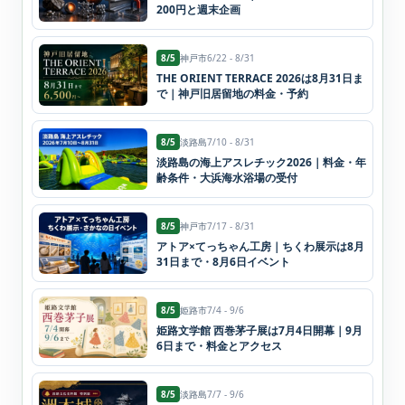
200円と週末企画
8/5
神戸市
6/22 - 8/31
THE ORIENT TERRACE 2026は8月31日ま
で｜神戸旧居留地の料金・予約
8/5
淡路島
7/10 - 8/31
淡路島の海上アスレチック2026｜料金・年
齢条件・大浜海水浴場の受付
8/5
神戸市
7/17 - 8/31
アトア×てっちゃん工房｜ちくわ展示は8月
31日まで・8月6日イベント
8/5
姫路市
7/4 - 9/6
姫路文学館 西巻茅子展は7月4日開幕｜9月
6日まで・料金とアクセス
8/5
淡路島
7/7 - 9/6