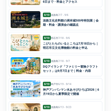
6日まで・料金とアクセス
8/10
淡路島
7/7 - 9/6
淡路文化史料館の洲本城500年特別展｜会
期・料金・講演会の確認点
8/10
明石市
7/18 - 9/6
こびとたちのいるところは7月18日から｜
明石市立文化博物館の料金と申込
8/10
淡路島
7/18 - 9/7
DQアイランド「ファミリー冒険クラフト
セット」は9月7日まで｜料金・内容
8/10
神戸市
6/19 - 9/14
神戸アンパンマン水あそびひろば2026｜6
月19日から夏季限定で開催
8/10
淡路島
6/13 - 9/23