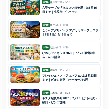
8/10
神戸市
7/18 - 8/16
六甲ケーブル「きみょい植物展」は8月16
日まで｜小児券で缶バッジ
8/10
神戸市
8/1 - 8/16
こうべアグリパーク アグリサマーフェスタ
｜8月1日から16日まで
8/10
姫路市
8/3 - 8/20
ひめじゼミキッズ2026｜7月23日以降申
込・全32講座
8/10
姫路市
7/15 - 8/23
フレッシュネス・アロハフェスは8月23日
まで｜ピオレ姫路でバーガー780円
8/10
三木市
7/25 - 8/23
ネスタ超夏祭り2026｜7月25日から花火・
縁日・ビンゴ開催