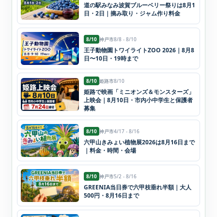
道の駅みなみ波賀ブルーベリー祭りは8月1
日・2日｜摘み取り・ジャム作り料金
8/10
神戸市
8/8 - 8/10
王子動物園トワイライトZOO 2026｜8月8
日〜10日・19時まで
8/10
姫路市
8/10
姫路で映画「ミニオンズ＆モンスターズ」
上映会｜8月10日・市内小中学生と保護者
募集
8/10
神戸市
4/17 - 8/16
六甲山きみょい植物展2026は8月16日まで
｜料金・時間・会場
8/10
神戸市
5/2 - 8/16
GREENIA当日券で六甲枝垂れ半額｜大人
500円・8月16日まで