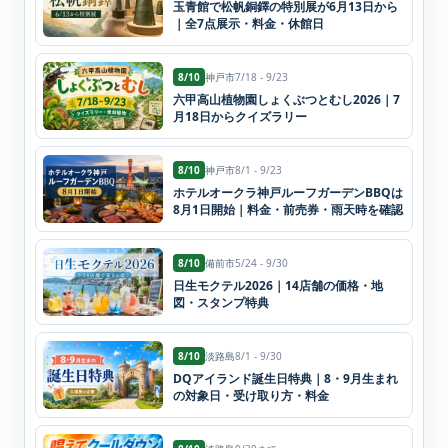
玉青館で松帆銅鐸の特別展が6月13日から
｜全7点展示・料金・休館日
8/10
神戸市
7/18 - 9/23
六甲高山植物園しょくぶつとむし2026｜7
月18日からクイズラリー
8/10
神戸市
8/1 - 9/23
ホテルオークラ神戸ルーフガーデンBBQは
8月1日開始｜料金・前売券・雨天時を確認
8/10
備前市
5/24 - 9/30
日生モクテル2026｜14店舗の価格・地
図・スタンプ特典
8/10
淡路島
8/1 - 9/30
DQアイランド誕生日特典｜8・9月生まれ
の対象日・受け取り方・料金