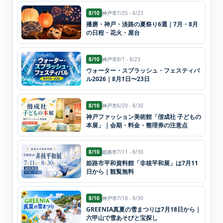
8/10
神戸市
7/25 - 8/23
播磨・神戸・淡路の夏祭り6選｜7月・8月
の日程・花火・屋台
8/10
神戸市
8/1 - 8/23
ウォーター・スプラッシュ・フェスティバ
ル2026｜8月1日〜23日
8/10
神戸市
6/20 - 8/30
神戸ファッション美術館「偕成社 子どもの
本展」｜会期・料金・整理券の注意点
8/10
姫路市
7/11 - 8/30
姫路市平和資料館「非核平和展」は7月11
日から｜観覧無料
8/10
神戸市
7/18 - 8/30
GREENIA真夏の雪まつりは7月18日から｜
六甲山で雪あそびと宝探し