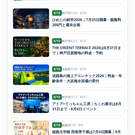
8/10
神戸市
7/25 - 8/30
ひめじの鉄学2026｜7月25日開幕・観覧料
200円と週末企画
8/10
神戸市
6/22 - 8/31
THE ORIENT TERRACE 2026は8月31日ま
で｜神戸旧居留地の料金・予約
8/10
淡路島
7/10 - 8/31
淡路島の海上アスレチック2026｜料金・年
齢条件・大浜海水浴場の受付
8/10
神戸市
7/17 - 8/31
アトア×てっちゃん工房｜ちくわ展示は8月
31日まで・8月6日イベント
8/10
姫路市
7/4 - 9/6
姫路文学館 西巻茅子展は7月4日開幕｜9月