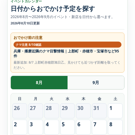
イベントカレンダー
日付からおでかけ予定を探す
2026年8月〜2026年9月のイベント・新店を日付から選べます。
2026年8月10日更新
おでかけ前の注意
クマ注意 8/10確認
兵庫・播磨近隣のクマ目撃情報｜上郡町・赤穂市・宝塚市など95
件
最新追加: 8/7 上郡町赤穂郡旭日乙。見かけても近づかず距離を取ってく
ださい。
8月
9月
日
月
火
水
木
金
土
26
27
28
29
30
31
1
2
3
4
5
6
7
8