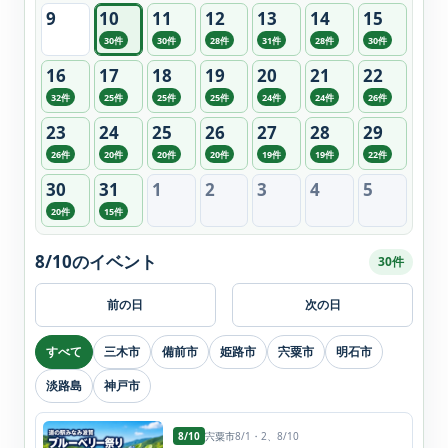
9
10
11
12
13
14
15
30件
30件
28件
31件
28件
30件
16
17
18
19
20
21
22
32件
25件
25件
25件
24件
24件
26件
23
24
25
26
27
28
29
26件
20件
20件
20件
19件
19件
22件
30
31
1
2
3
4
5
20件
15件
8/10のイベント
30件
前の日
次の日
すべて
三木市
備前市
姫路市
宍粟市
明石市
淡路島
神戸市
8/10
宍粟市
8/1・2、8/10