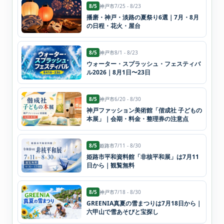
8/5
神戸市
7/25 - 8/23
播磨・神戸・淡路の夏祭り6選｜7月・8月
の日程・花火・屋台
8/5
神戸市
8/1 - 8/23
ウォーター・スプラッシュ・フェスティバ
ル2026｜8月1日〜23日
8/5
神戸市
6/20 - 8/30
神戸ファッション美術館「偕成社 子どもの
本展」｜会期・料金・整理券の注意点
8/5
姫路市
7/11 - 8/30
姫路市平和資料館「非核平和展」は7月11
日から｜観覧無料
8/5
神戸市
7/18 - 8/30
GREENIA真夏の雪まつりは7月18日から｜
六甲山で雪あそびと宝探し