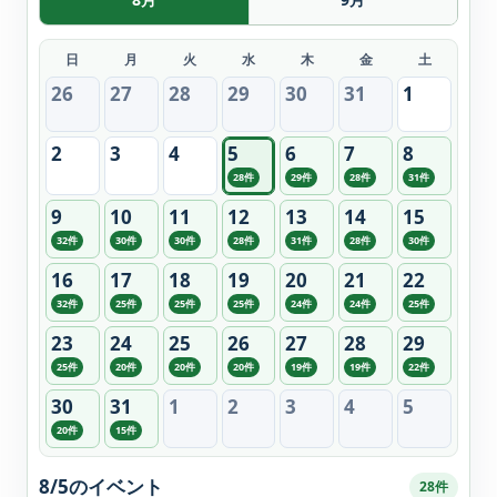
日
月
火
水
木
金
土
26
27
28
29
30
31
1
2
3
4
5
6
7
8
28件
29件
28件
31件
9
10
11
12
13
14
15
32件
30件
30件
28件
31件
28件
30件
16
17
18
19
20
21
22
32件
25件
25件
25件
24件
24件
25件
23
24
25
26
27
28
29
25件
20件
20件
20件
19件
19件
22件
30
31
1
2
3
4
5
20件
15件
8/5のイベント
28件