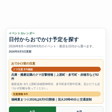
イベントカレンダー
日付からおでかけ予定を探す
2026年8月〜2026年9月のイベント・新店を日付から選べます。
2026年8月5日更新
おでかけ前の注意
クマ注意 8/5確認
兵庫・播磨近隣のクマ目撃情報｜上郡町・多可町・赤穂市など92
件
最新追加: 8/3 上郡町赤穂郡神明寺、多可町多可郡中区東。見かけても近
づかず距離を取ってください。
注意情報 8/9
福崎夏まつり2026は8月9日開催｜花火20時40分と交通規制
8月
9月