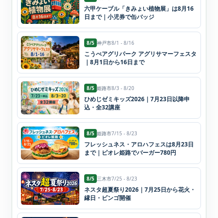
六甲ケーブル「きみょい植物展」は8月16
日まで｜小児券で缶バッジ
8/5
神戸市
8/1 - 8/16
こうべアグリパーク アグリサマーフェスタ
｜8月1日から16日まで
8/5
姫路市
8/3 - 8/20
ひめじゼミキッズ2026｜7月23日以降申
込・全32講座
8/5
姫路市
7/15 - 8/23
フレッシュネス・アロハフェスは8月23日
まで｜ピオレ姫路でバーガー780円
8/5
三木市
7/25 - 8/23
ネスタ超夏祭り2026｜7月25日から花火・
縁日・ビンゴ開催