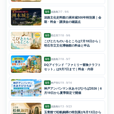
8/5
淡路島
7/7 - 9/6
淡路文化史料館の洲本城500年特別展｜会
期・料金・講演会の確認点
8/5
明石市
7/18 - 9/6
こびとたちのいるところは7月18日から｜
明石市立文化博物館の料金と申込
8/5
淡路島
7/18 - 9/7
DQアイランド「ファミリー冒険クラフト
セット」は9月7日まで｜料金・内容
8/5
神戸市
6/19 - 9/14
神戸アンパンマン水あそびひろば2026｜6
月19日から夏季限定で開催
8/5
淡路島
6/13 - 9/23
玉青館で松帆銅鐸の特別展が6月13日から