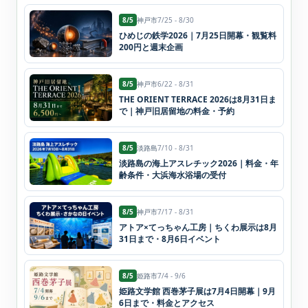
8/5
神戸市
7/25 - 8/30
ひめじの鉄学2026｜7月25日開幕・観覧料
200円と週末企画
8/5
神戸市
6/22 - 8/31
THE ORIENT TERRACE 2026は8月31日ま
で｜神戸旧居留地の料金・予約
8/5
淡路島
7/10 - 8/31
淡路島の海上アスレチック2026｜料金・年
齢条件・大浜海水浴場の受付
8/5
神戸市
7/17 - 8/31
アトア×てっちゃん工房｜ちくわ展示は8月
31日まで・8月6日イベント
8/5
姫路市
7/4 - 9/6
姫路文学館 西巻茅子展は7月4日開幕｜9月
6日まで・料金とアクセス