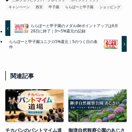
キャンペーン
西宮
甲子園
ららぽーと甲子園
ショッピング
ららぽーと甲子園のメダルdeポイントアップは6月
28日に終了｜3〜5%還元の記録
ららぽーと甲子園ユニクロ5%還元｜5のつく日の条
件
関連記事
チカパンのパントマイム道
御津自然観察公園のあじさ