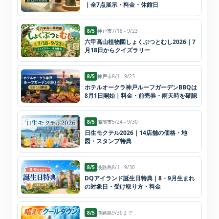
｜全7点展示・料金・休館日
8/5
神戸市
7/18 - 9/23
六甲高山植物園しょくぶつとむし2026｜7
月18日からクイズラリー
8/5
神戸市
8/1 - 9/23
ホテルオークラ神戸ルーフガーデンBBQは
8月1日開始｜料金・前売券・雨天時を確認
8/5
備前市
5/24 - 9/30
日生モクテル2026｜14店舗の価格・地
図・スタンプ特典
8/5
淡路島
8/1 - 9/30
DQアイランド誕生日特典｜8・9月生まれ
の対象日・受け取り方・料金
8/5
淡路島
9/30まで