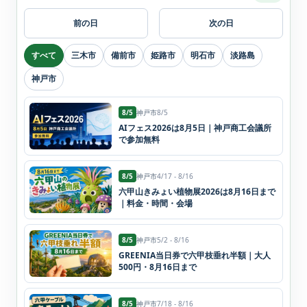
前の日
次の日
すべて
三木市
備前市
姫路市
明石市
淡路島
神戸市
8/5
神戸市
8/5
AIフェス2026は8月5日｜神戸商工会議所
で参加無料
8/5
神戸市
4/17 - 8/16
六甲山きみょい植物展2026は8月16日まで
｜料金・時間・会場
8/5
神戸市
5/2 - 8/16
GREENIA当日券で六甲枝垂れ半額｜大人
500円・8月16日まで
8/5
神戸市
7/18 - 8/16