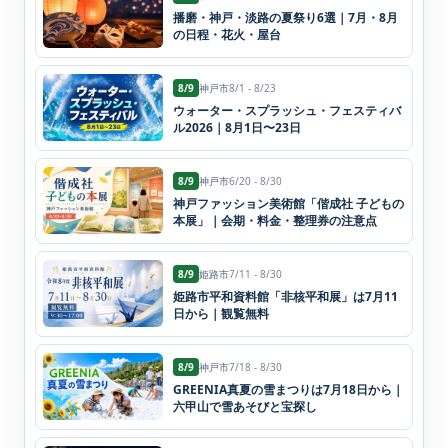
播磨・神戸・淡路の夏祭り6選｜7月・8月
の日程・花火・屋台
8/9
神戸市
8/1 - 8/23
ウォーター・スプラッシュ・フェスティバ
ル2026｜8月1日〜23日
8/9
神戸市
6/20 - 8/30
神戸ファッション美術館「偕成社 子どもの
本展」｜会期・料金・整理券の注意点
8/9
姫路市
7/11 - 8/30
姫路市平和資料館「非核平和展」は7月11
日から｜観覧無料
8/9
神戸市
7/18 - 8/30
GREENIA真夏の雪まつりは7月18日から｜
六甲山で雪あそびと宝探し