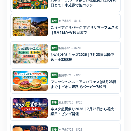
六甲ケーブル「きみょい植物展」は8月16
日まで｜小児券で缶バッジ
8/9
神戸市
8/1 - 8/16
こうべアグリパーク アグリサマーフェスタ
｜8月1日から16日まで
8/9
姫路市
8/3 - 8/20
ひめじゼミキッズ2026｜7月23日以降申
込・全32講座
8/9
姫路市
7/15 - 8/23
フレッシュネス・アロハフェスは8月23日
まで｜ピオレ姫路でバーガー780円
8/9
三木市
7/25 - 8/23
ネスタ超夏祭り2026｜7月25日から花火・
縁日・ビンゴ開催
8/9
神戸市
7/25 - 8/23