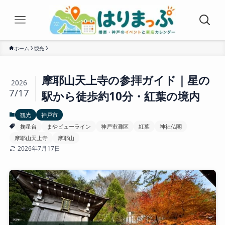
ホーム
観光
摩耶山天上寺の参拝ガイド｜星の
2026
7/17
駅から徒歩約10分・紅葉の境内
観光
神戸市
掬星台
まやビューライン
神戸市灘区
紅葉
神社仏閣
摩耶山天上寺
摩耶山
2026年7月17日