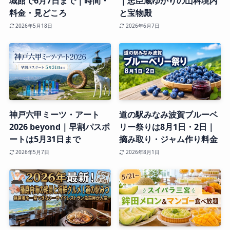
城館で6月7日まで｜時間・
｜忠臣蔵ゆかりの山科境内
料金・見どころ
と宝物殿
2026年5月18日
2026年6月7日
神戸六甲ミーツ・アート
道の駅みなみ波賀ブルーベ
2026 beyond｜早割パスポ
リー祭りは8月1日・2日｜
ートは5月31日まで
摘み取り・ジャム作り料金
2026年5月7日
2026年8月1日