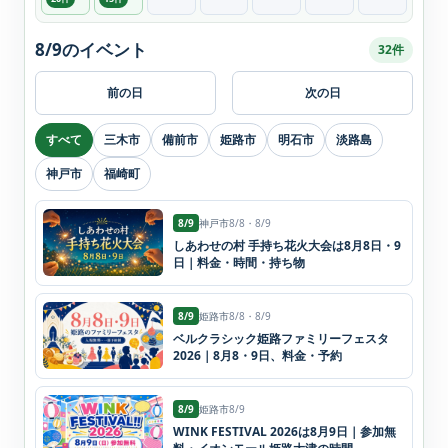
8/9のイベント
32件
前の日
次の日
すべて
三木市
備前市
姫路市
明石市
淡路島
神戸市
福崎町
8/9
神戸市
8/8・8/9
しあわせの村 手持ち花火大会は8月8日・9
日｜料金・時間・持ち物
8/9
姫路市
8/8・8/9
ベルクラシック姫路ファミリーフェスタ
2026｜8月8・9日、料金・予約
8/9
姫路市
8/9
WINK FESTIVAL 2026は8月9日｜参加無