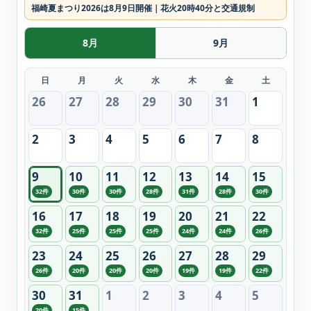
福崎夏まつり2026は8月9日開催｜花火20時40分と交通規制
8月
9月
日
月
火
水
木
金
土
26
27
28
29
30
31
1
2
3
4
5
6
7
8
9
10
11
12
13
14
15
32件
30件
30件
28件
31件
28件
30件
16
17
18
19
20
21
22
32件
25件
25件
25件
24件
24件
26件
23
24
25
26
27
28
29
26件
20件
20件
20件
19件
19件
22件
30
31
1
2
3
4
5
20件
15件