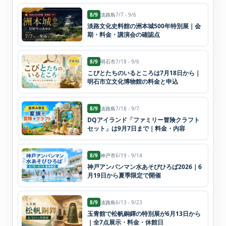
8/9
淡路島
7/7 - 9/6
淡路文化史料館の洲本城500年特別展｜会
期・料金・講演会の確認点
8/9
明石市
7/18 - 9/6
こびとたちのいるところは7月18日から｜
明石市立文化博物館の料金と申込
8/9
淡路島
7/18 - 9/7
DQアイランド「ファミリー冒険クラフト
セット」は9月7日まで｜料金・内容
8/9
神戸市
6/19 - 9/14
神戸アンパンマン水あそびひろば2026｜6
月19日から夏季限定で開催
8/9
淡路島
6/13 - 9/23
玉青館で松帆銅鐸の特別展が6月13日から
｜全7点展示・料金・休館日