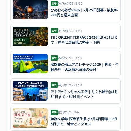
8/9
神戸市
7/25 - 8/30
ひめじの鉄学2026｜7月25日開幕・観覧料
200円と週末企画
8/9
神戸市
6/22 - 8/31
THE ORIENT TERRACE 2026は8月31日ま
で｜神戸旧居留地の料金・予約
8/9
淡路島
7/10 - 8/31
淡路島の海上アスレチック2026｜料金・年
齢条件・大浜海水浴場の受付
8/9
神戸市
7/17 - 8/31
アトア×てっちゃん工房｜ちくわ展示は8月
31日まで・8月6日イベント
8/9
姫路市
7/4 - 9/6
姫路文学館 西巻茅子展は7月4日開幕｜9月
6日まで・料金とアクセス