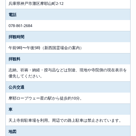
兵庫県神戸市灘区摩耶山町2-12
電話
078-861-2684
拝観時間
午前9時〜午後5時（新西国霊場会の案内）
拝観料
志納。祈祷・納経・授与品などは別途、現地や寺院側の現在表示を
優先してください。
公共交通
摩耶ロープウェー星の駅から徒歩約10分。
車
天上寺前駐車場を利用。周辺での路上駐車は禁止されています。
地図