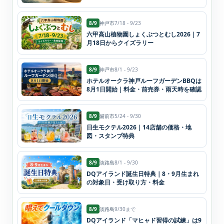
8/9
神戸市
7/18 - 9/23
六甲高山植物園しょくぶつとむし2026｜7
月18日からクイズラリー
8/9
神戸市
8/1 - 9/23
ホテルオークラ神戸ルーフガーデンBBQは
8月1日開始｜料金・前売券・雨天時を確認
8/9
備前市
5/24 - 9/30
日生モクテル2026｜14店舗の価格・地
図・スタンプ特典
8/9
淡路島
8/1 - 9/30
DQアイランド誕生日特典｜8・9月生まれ
の対象日・受け取り方・料金
8/9
淡路島
9/30まで
DQアイランド「マヒャド習得の試練」は9