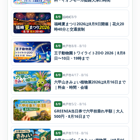
料・イオンモール姫路大津の時間
8/9
福崎町
8/9
福崎夏まつり2026は8月9日開催｜花火20
時40分と交通規制
8/9
神戸市
8/8 - 8/10
王子動物園トワイライトZOO 2026｜8月8
日〜10日・19時まで
8/9
神戸市
4/17 - 8/16
六甲山きみょい植物展2026は8月16日まで
｜料金・時間・会場
8/9
神戸市
5/2 - 8/16
GREENIA当日券で六甲枝垂れ半額｜大人
500円・8月16日まで
8/9
神戸市
7/18 - 8/16