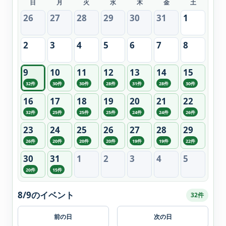
日
月
火
水
木
金
土
26
27
28
29
30
31
1
2
3
4
5
6
7
8
9
10
11
12
13
14
15
32件
30件
30件
28件
31件
28件
30件
16
17
18
19
20
21
22
32件
25件
25件
25件
24件
24件
26件
23
24
25
26
27
28
29
26件
20件
20件
20件
19件
19件
22件
30
31
1
2
3
4
5
20件
15件
8/9のイベント
32件
前の日
次の日