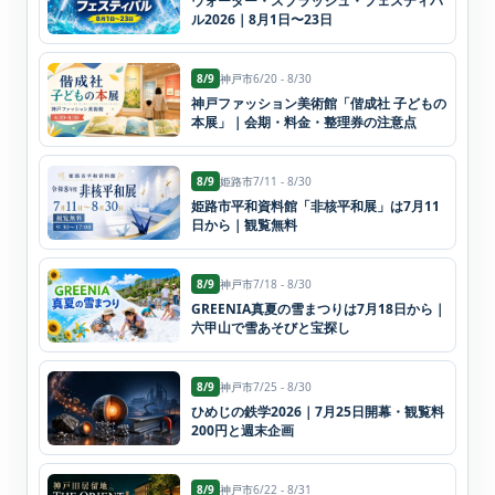
ウォーター・スプラッシュ・フェスティバ
ル2026｜8月1日〜23日
8/9
神戸市
6/20 - 8/30
神戸ファッション美術館「偕成社 子どもの
本展」｜会期・料金・整理券の注意点
8/9
姫路市
7/11 - 8/30
姫路市平和資料館「非核平和展」は7月11
日から｜観覧無料
8/9
神戸市
7/18 - 8/30
GREENIA真夏の雪まつりは7月18日から｜
六甲山で雪あそびと宝探し
8/9
神戸市
7/25 - 8/30
ひめじの鉄学2026｜7月25日開幕・観覧料
200円と週末企画
8/9
神戸市
6/22 - 8/31