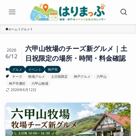
ホーム
グルメ
六甲山牧場のチーズ新グルメ｜土
2026
6/12
日祝限定の場所・時間・料金確認
グルメ
イベント
神戸市
チーズ
牧場グルメ
土日祝限定
神戸グルメ
六甲山
神戸市灘区
六甲山牧場
2026年6月12日