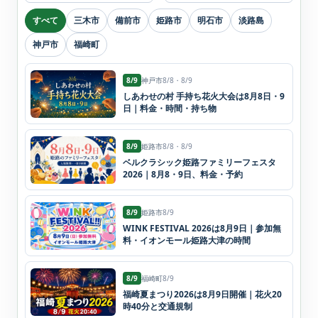
すべて
三木市
備前市
姫路市
明石市
淡路島
神戸市
福崎町
8/9
神戸市
8/8・8/9
しあわせの村 手持ち花火大会は8月8日・9
日｜料金・時間・持ち物
8/9
姫路市
8/8・8/9
ベルクラシック姫路ファミリーフェスタ
2026｜8月8・9日、料金・予約
8/9
姫路市
8/9
WINK FESTIVAL 2026は8月9日｜参加無
料・イオンモール姫路大津の時間
8/9
福崎町
8/9
福崎夏まつり2026は8月9日開催｜花火20
時40分と交通規制