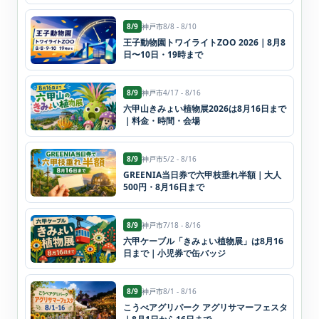
8/9
神戸市
8/8 - 8/10
王子動物園トワイライトZOO 2026｜8月8
日〜10日・19時まで
8/9
神戸市
4/17 - 8/16
六甲山きみょい植物展2026は8月16日まで
｜料金・時間・会場
8/9
神戸市
5/2 - 8/16
GREENIA当日券で六甲枝垂れ半額｜大人
500円・8月16日まで
8/9
神戸市
7/18 - 8/16
六甲ケーブル「きみょい植物展」は8月16
日まで｜小児券で缶バッジ
8/9
神戸市
8/1 - 8/16
こうべアグリパーク アグリサマーフェスタ