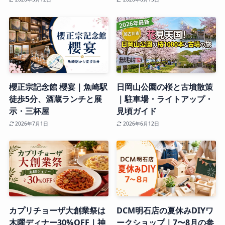
櫻正宗記念館 櫻宴｜魚崎駅
日岡山公園の桜と古墳散策
徒歩5分、酒蔵ランチと展
｜駐車場・ライトアップ・
示・三杯屋
見頃ガイド
2026年7月1日
2026年6月12日
カプリチョーザ大創業祭は
DCM明石店の夏休みDIYワ
木曜ディナー30%OFF｜神
ークショップ｜7〜8月の参