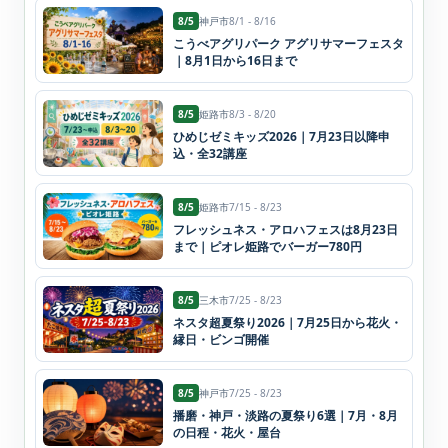
8/5
神戸市
8/1 - 8/16
こうべアグリパーク アグリサマーフェスタ
｜8月1日から16日まで
8/5
姫路市
8/3 - 8/20
ひめじゼミキッズ2026｜7月23日以降申
込・全32講座
8/5
姫路市
7/15 - 8/23
フレッシュネス・アロハフェスは8月23日
まで｜ピオレ姫路でバーガー780円
8/5
三木市
7/25 - 8/23
ネスタ超夏祭り2026｜7月25日から花火・
縁日・ビンゴ開催
8/5
神戸市
7/25 - 8/23
播磨・神戸・淡路の夏祭り6選｜7月・8月
の日程・花火・屋台