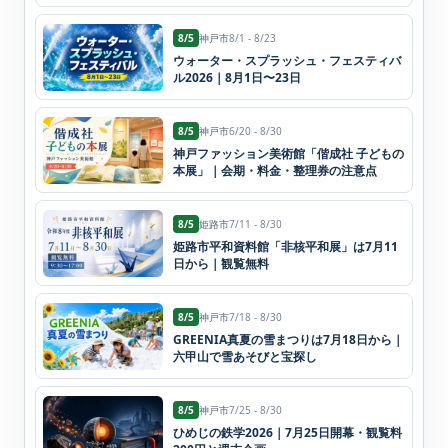
8/5
神戸市
8/1 - 8/23
ウォーター・スプラッシュ・フェスティバ
ル2026｜8月1日〜23日
8/5
神戸市
6/20 - 8/30
神戸ファッション美術館「偕成社 子どもの
本展」｜会期・料金・整理券の注意点
8/5
姫路市
7/11 - 8/30
姫路市平和資料館「非核平和展」は7月11
日から｜観覧無料
8/5
神戸市
7/18 - 8/30
GREENIA真夏の雪まつりは7月18日から｜
六甲山で雪あそびと宝探し
8/5
神戸市
7/25 - 8/30
ひめじの鉄学2026｜7月25日開幕・観覧料