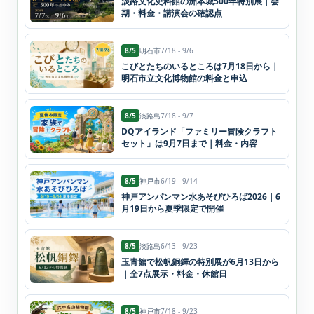
淡路文化史料館の洲本城500年特別展｜会
期・料金・講演会の確認点
8/5
明石市
7/18 - 9/6
こびとたちのいるところは7月18日から｜
明石市立文化博物館の料金と申込
8/5
淡路島
7/18 - 9/7
DQアイランド「ファミリー冒険クラフト
セット」は9月7日まで｜料金・内容
8/5
神戸市
6/19 - 9/14
神戸アンパンマン水あそびひろば2026｜6
月19日から夏季限定で開催
8/5
淡路島
6/13 - 9/23
玉青館で松帆銅鐸の特別展が6月13日から
｜全7点展示・料金・休館日
8/5
神戸市
7/18 - 9/23