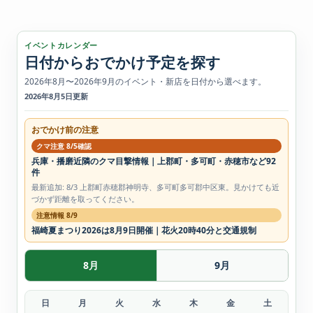
イベントカレンダー
日付からおでかけ予定を探す
2026年8月〜2026年9月のイベント・新店を日付から選べます。
2026年8月5日更新
おでかけ前の注意
クマ注意 8/5確認
兵庫・播磨近隣のクマ目撃情報｜上郡町・多可町・赤穂市など92
件
最新追加: 8/3 上郡町赤穂郡神明寺、多可町多可郡中区東。見かけても近
づかず距離を取ってください。
注意情報 8/9
福崎夏まつり2026は8月9日開催｜花火20時40分と交通規制
8月
9月
日
月
火
水
木
金
土