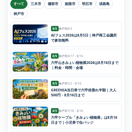
すべて
三木市
備前市
姫路市
明石市
淡路島
神戸市
8/5
神戸市
8/5
AIフェス2026は8月5日｜神戸商工会議所
で参加無料
8/5
神戸市
4/17 - 8/16
六甲山きみょい植物展2026は8月16日まで
｜料金・時間・会場
8/5
神戸市
5/2 - 8/16
GREENIA当日券で六甲枝垂れ半額｜大人
500円・8月16日まで
8/5
神戸市
7/18 - 8/16
六甲ケーブル「きみょい植物展」は8月16
日まで｜小児券で缶バッジ