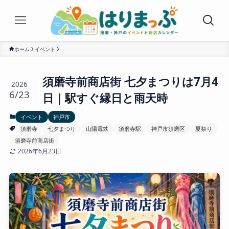
ホーム
イベント
須磨寺前商店街 七夕まつりは7月4
2026
6/23
日｜駅すぐ縁日と雨天時
イベント
神戸市
須磨寺
七夕まつり
山陽電鉄
須磨寺駅
神戸市須磨区
夏祭り
須磨寺前商店街
2026年6月23日