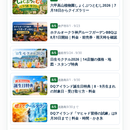
六甲高山植物園しょくぶつとむし2026｜7
月18日からクイズラリー
8/5
神戸市
8/1 - 9/23
ホテルオークラ神戸ルーフガーデンBBQは
8月1日開始｜料金・前売券・雨天時を確認
8/5
備前市
5/24 - 9/30
日生モクテル2026｜14店舗の価格・地
図・スタンプ特典
8/5
淡路島
8/1 - 9/30
DQアイランド誕生日特典｜8・9月生まれ
の対象日・受け取り方・料金
8/5
淡路島
9/30まで
DQアイランド「マヒャド習得の試練」は9
月30日まで｜料金・時間・かき氷