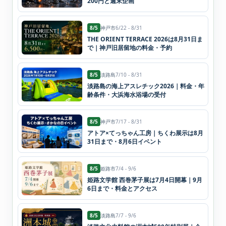
200円と週末企画
8/5
神戸市
6/22 - 8/31
THE ORIENT TERRACE 2026は8月31日ま
で｜神戸旧居留地の料金・予約
8/5
淡路島
7/10 - 8/31
淡路島の海上アスレチック2026｜料金・年
齢条件・大浜海水浴場の受付
8/5
神戸市
7/17 - 8/31
アトア×てっちゃん工房｜ちくわ展示は8月
31日まで・8月6日イベント
8/5
姫路市
7/4 - 9/6
姫路文学館 西巻茅子展は7月4日開幕｜9月
6日まで・料金とアクセス
8/5
淡路島
7/7 - 9/6