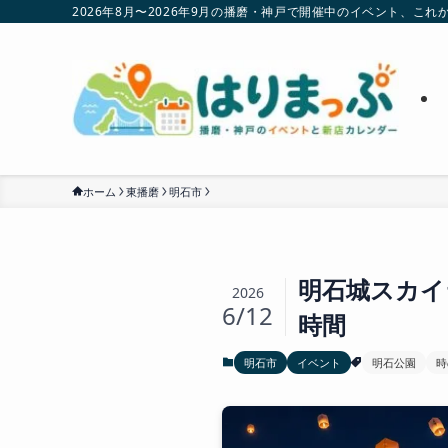
2026年8月〜2026年9月の播磨・神戸で開催中のイベント、
ホーム
東播磨
明石市
明石城スカイ
2026
6/12
時間
明石市
イベント
明石公園
時