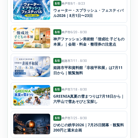
8/8
神戸市
8/1 - 8/23
ウォーター・スプラッシュ・フェスティバ
ル2026｜8月1日〜23日
8/8
神戸市
6/20 - 8/30
神戸ファッション美術館「偕成社 子どもの
本展」｜会期・料金・整理券の注意点
8/8
姫路市
7/11 - 8/30
姫路市平和資料館「非核平和展」は7月11
日から｜観覧無料
8/8
神戸市
7/18 - 8/30
GREENIA真夏の雪まつりは7月18日から｜
六甲山で雪あそびと宝探し
8/8
神戸市
7/25 - 8/30
ひめじの鉄学2026｜7月25日開幕・観覧料
200円と週末企画