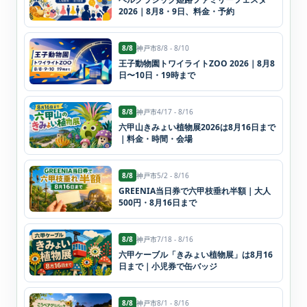
2026｜8月8・9日、料金・予約
8/8
神戸市
8/8 - 8/10
王子動物園トワイライトZOO 2026｜8月8
日〜10日・19時まで
8/8
神戸市
4/17 - 8/16
六甲山きみょい植物展2026は8月16日まで
｜料金・時間・会場
8/8
神戸市
5/2 - 8/16
GREENIA当日券で六甲枝垂れ半額｜大人
500円・8月16日まで
8/8
神戸市
7/18 - 8/16
六甲ケーブル「きみょい植物展」は8月16
日まで｜小児券で缶バッジ
8/8
神戸市
8/1 - 8/16