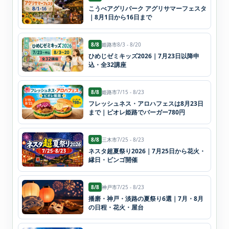
こうべアグリパーク アグリサマーフェスタ
｜8月1日から16日まで
8/8
姫路市
8/3 - 8/20
ひめじゼミキッズ2026｜7月23日以降申
込・全32講座
8/8
姫路市
7/15 - 8/23
フレッシュネス・アロハフェスは8月23日
まで｜ピオレ姫路でバーガー780円
8/8
三木市
7/25 - 8/23
ネスタ超夏祭り2026｜7月25日から花火・
縁日・ビンゴ開催
8/8
神戸市
7/25 - 8/23
播磨・神戸・淡路の夏祭り6選｜7月・8月
の日程・花火・屋台