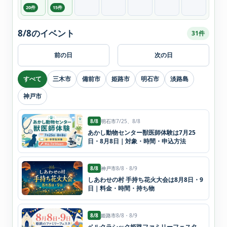
20件
15件
8/8のイベント
31件
前の日
次の日
すべて
三木市
備前市
姫路市
明石市
淡路島
神戸市
8/8
明石市
7/25、8/8
あかし動物センター獣医師体験は7月25
日・8月8日｜対象・時間・申込方法
8/8
神戸市
8/8・8/9
しあわせの村 手持ち花火大会は8月8日・9
日｜料金・時間・持ち物
8/8
姫路市
8/8・8/9
ベルクラシック姫路ファミリーフェスタ