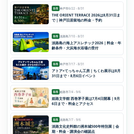
8/8
神戸市
6/22 - 8/31
THE ORIENT TERRACE 2026は8月31日ま
で｜神戸旧居留地の料金・予約
8/8
淡路島
7/10 - 8/31
淡路島の海上アスレチック2026｜料金・年
齢条件・大浜海水浴場の受付
8/8
神戸市
7/17 - 8/31
アトア×てっちゃん工房｜ちくわ展示は8月
31日まで・8月6日イベント
8/8
姫路市
7/4 - 9/6
姫路文学館 西巻茅子展は7月4日開幕｜9月
6日まで・料金とアクセス
8/8
淡路島
7/7 - 9/6
淡路文化史料館の洲本城500年特別展｜会
期・料金・講演会の確認点