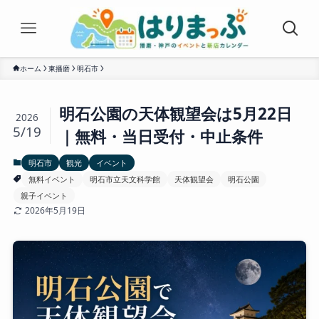
ホーム
東播磨
明石市
明石公園の天体観望会は5月22日
2026
5/19
｜無料・当日受付・中止条件
明石市
観光
イベント
無料イベント
明石市立天文科学館
天体観望会
明石公園
親子イベント
2026年5月19日