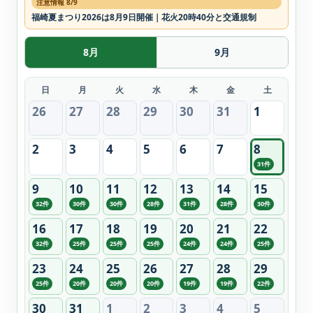
注意情報 8/9
福崎夏まつり2026は8月9日開催｜花火20時40分と交通規制
8月
9月
日
月
火
水
木
金
土
26
27
28
29
30
31
1
2
3
4
5
6
7
8
31件
9
10
11
12
13
14
15
32件
30件
30件
28件
31件
28件
30件
16
17
18
19
20
21
22
32件
25件
25件
25件
24件
24件
25件
23
24
25
26
27
28
29
25件
20件
20件
20件
19件
19件
22件
30
31
1
2
3
4
5