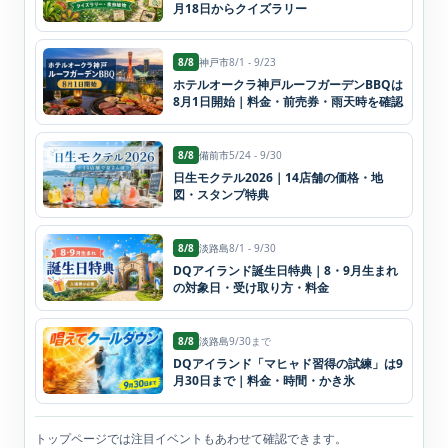
月18日からクイズラリー
8/8
神戸市
8/1 - 9/23
ホテルオークラ神戸ルーフガーデンBBQは
8月1日開始｜料金・前売券・雨天時を確認
8/8
備前市
5/24 - 9/30
日生モクテル2026｜14店舗の価格・地
図・スタンプ特典
8/8
淡路島
8/1 - 9/30
DQアイランド誕生日特典｜8・9月生まれ
の対象日・受け取り方・料金
8/8
淡路島
9/30まで
DQアイランド「マヒャド習得の試練」は9
月30日まで｜料金・時間・かき氷
トップページでは注目イベントもあわせて確認できます。