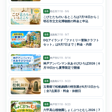
8/8
明石市
7/18 - 9/6
こびとたちのいるところは7月18日から｜
明石市立文化博物館の料金と申込
8/8
淡路島
7/18 - 9/7
DQアイランド「ファミリー冒険クラフト
セット」は9月7日まで｜料金・内容
8/8
神戸市
6/19 - 9/14
神戸アンパンマン水あそびひろば2026｜6
月19日から夏季限定で開催
8/8
淡路島
6/13 - 9/23
玉青館で松帆銅鐸の特別展が6月13日から
｜全7点展示・料金・休館日
8/8
神戸市
7/18 - 9/23
六甲高山植物園しょくぶつとむし2026｜7