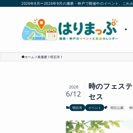
2026年8月〜2026年9月の播磨・神戸で開催中のイベント、
ホーム
東播磨
明石市
時のフェステ
2026
6/12
セス
明石市
イベント
明石公園
時