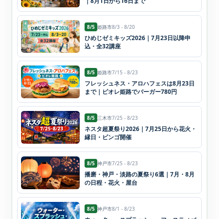
｜8月1日から16日まで
8/5
姫路市
8/3 - 8/20
ひめじゼミキッズ2026｜7月23日以降申
込・全32講座
8/5
姫路市
7/15 - 8/23
フレッシュネス・アロハフェスは8月23日
まで｜ピオレ姫路でバーガー780円
8/5
三木市
7/25 - 8/23
ネスタ超夏祭り2026｜7月25日から花火・
縁日・ビンゴ開催
8/5
神戸市
7/25 - 8/23
播磨・神戸・淡路の夏祭り6選｜7月・8月
の日程・花火・屋台
8/5
神戸市
8/1 - 8/23