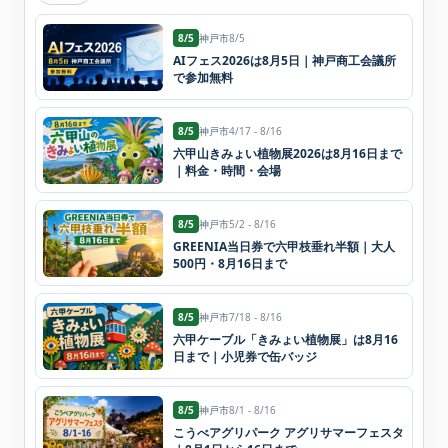
8/5
神戸市
8/5
AIフェス2026は8月5日｜神戸商工会議所
で参加無料
8/5
神戸市
4/17 - 8/16
六甲山きみょい植物展2026は8月16日まで
｜料金・時間・会場
8/5
神戸市
5/2 - 8/16
GREENIA当日券で六甲枝垂れ半額｜大人
500円・8月16日まで
8/5
神戸市
7/18 - 8/16
六甲ケーブル「きみょい植物展」は8月16
日まで｜小児券で缶バッジ
8/5
神戸市
8/1 - 8/16
こうべアグリパーク アグリサマーフェスタ