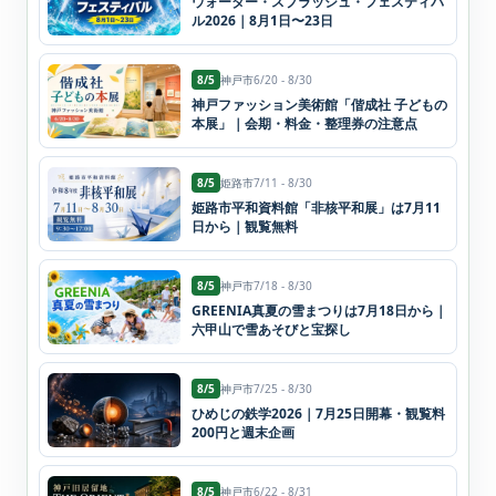
ウォーター・スプラッシュ・フェスティバ
ル2026｜8月1日〜23日
8/5
神戸市
6/20 - 8/30
神戸ファッション美術館「偕成社 子どもの
本展」｜会期・料金・整理券の注意点
8/5
姫路市
7/11 - 8/30
姫路市平和資料館「非核平和展」は7月11
日から｜観覧無料
8/5
神戸市
7/18 - 8/30
GREENIA真夏の雪まつりは7月18日から｜
六甲山で雪あそびと宝探し
8/5
神戸市
7/25 - 8/30
ひめじの鉄学2026｜7月25日開幕・観覧料
200円と週末企画
8/5
神戸市
6/22 - 8/31