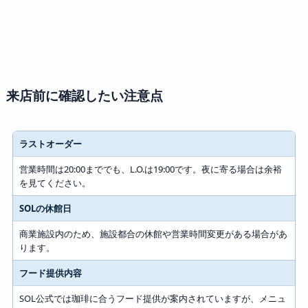
来店前に確認したい注意点
ラストオーダー
確認すること
営業時間は20:00まででも、L.O.は19:00です。夜に寄る場合は余裕
見ておきたい理由
を見てください。
SOLの休館日
商業施設内のため、施設都合の休館や営業時間変更がある場合があ
ります。
フード提供内容
SOL公式では珈琲に合うフード提供が案内されていますが、メニュ