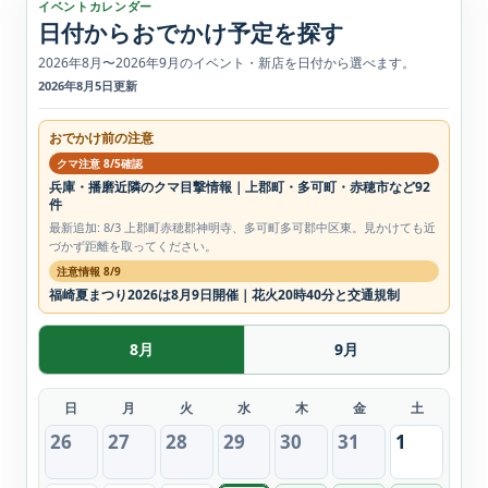
イベントカレンダー
日付からおでかけ予定を探す
2026年8月〜2026年9月のイベント・新店を日付から選べます。
2026年8月5日更新
おでかけ前の注意
クマ注意 8/5確認
兵庫・播磨近隣のクマ目撃情報｜上郡町・多可町・赤穂市など92
件
最新追加: 8/3 上郡町赤穂郡神明寺、多可町多可郡中区東。見かけても近
づかず距離を取ってください。
注意情報 8/9
福崎夏まつり2026は8月9日開催｜花火20時40分と交通規制
8月
9月
日
月
火
水
木
金
土
26
27
28
29
30
31
1