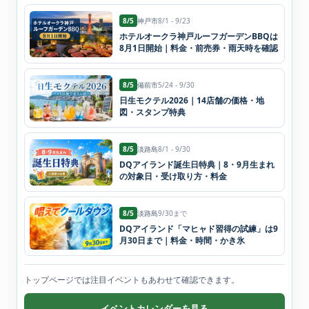
8/5
神戸市
8/1 - 9/23
ホテルオークラ神戸ルーフガーデンBBQは
8月1日開始｜料金・前売券・雨天時を確認
8/5
備前市
5/24 - 9/30
日生モクテル2026｜14店舗の価格・地
図・スタンプ特典
8/5
淡路島
8/1 - 9/30
DQアイランド誕生日特典｜8・9月生まれ
の対象日・受け取り方・料金
8/5
淡路島
9/30まで
DQアイランド「マヒャド習得の試練」は9
月30日まで｜料金・時間・かき氷
トップページでは注目イベントもあわせて確認できます。
イベントカレンダーを見る