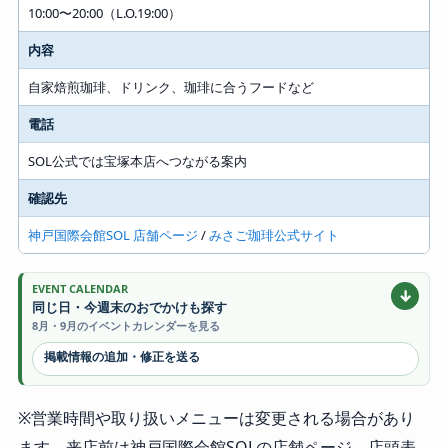
10:00〜20:00（L.O.19:00）
内容
自家焙煎珈琲、ドリンク、珈琲に合うフードなど
電話
SOL公式では宝塚本店へつながる案内
確認先
神戸国際会館SOL 店舗ページ
/
みさご珈琲公式サイト
EVENT CALENDAR
↓
同じ日・今週末のおでかけも探す
8月・9月のイベントカレンダーを見る
掲載情報の追加・修正を送る
※営業時間や取り扱いメニューは変更される場合があり
ます。来店前は神戸国際会館SOLの店舗ページ、店頭表