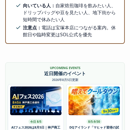
向いている人：
自家焙煎珈琲を飲みたい人、
ドリップバッグや豆を見たい人、地下街から
短時間で休みたい人
注意点：
電話は宝塚本店につながる案内。休
館日や臨時変更はSOL公式を優先
UPCOMING EVENTS
近日開催のイベント
2026年8月5日更新
今日 8/5
8/5-9/30
AIフェス2026は8月5日｜神戸商工
DQアイランド「マヒャド習得の試