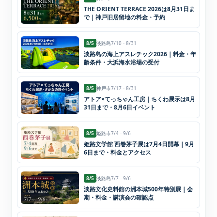
THE ORIENT TERRACE 2026は8月31日ま
で｜神戸旧居留地の料金・予約
8/5
淡路島
7/10 - 8/31
淡路島の海上アスレチック2026｜料金・年
齢条件・大浜海水浴場の受付
8/5
神戸市
7/17 - 8/31
アトア×てっちゃん工房｜ちくわ展示は8月
31日まで・8月6日イベント
8/5
姫路市
7/4 - 9/6
姫路文学館 西巻茅子展は7月4日開幕｜9月
6日まで・料金とアクセス
8/5
淡路島
7/7 - 9/6
淡路文化史料館の洲本城500年特別展｜会
期・料金・講演会の確認点