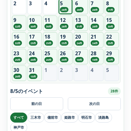
2
3
4
5
6
7
8
28件
29件
28件
31件
9
10
11
12
13
14
15
32件
30件
30件
28件
31件
28件
30件
16
17
18
19
20
21
22
32件
25件
25件
25件
24件
24件
25件
23
24
25
26
27
28
29
25件
20件
20件
20件
19件
19件
22件
30
31
1
2
3
4
5
20件
15件
8/5のイベント
28件
前の日
次の日
すべて
三木市
備前市
姫路市
明石市
淡路島
神戸市