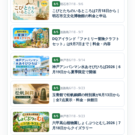
8/5
明石市
7/18 - 9/6
こびとたちのいるところは7月18日から｜
明石市立文化博物館の料金と申込
8/5
淡路島
7/18 - 9/7
DQアイランド「ファミリー冒険クラフト
セット」は9月7日まで｜料金・内容
8/5
神戸市
6/19 - 9/14
神戸アンパンマン水あそびひろば2026｜6
月19日から夏季限定で開催
8/5
淡路島
6/13 - 9/23
玉青館で松帆銅鐸の特別展が6月13日から
｜全7点展示・料金・休館日
8/5
神戸市
7/18 - 9/23
六甲高山植物園しょくぶつとむし2026｜7
月18日からクイズラリー