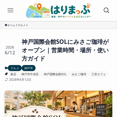
ホーム
グルメ
神戸国際会館SOLにみさご珈琲が
2026
オープン｜営業時間・場所・使い
6/12
方ガイド
グルメ
神戸市
新店
神戸市中央区
神戸国際会館SOL
みさご珈琲
三宮カフェ
2026年6月12日