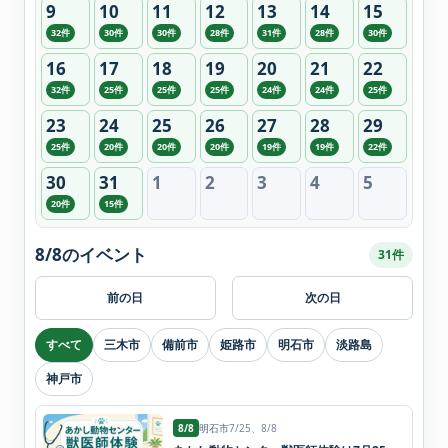
9
10
11
12
13
14
15
32件
30件
30件
28件
31件
28件
30件
16
17
18
19
20
21
22
32件
25件
25件
25件
24件
24件
25件
23
24
25
26
27
28
29
25件
20件
20件
20件
19件
19件
22件
30
31
1
2
3
4
5
20件
15件
8/8のイベント
31件
前の日
次の日
すべて
三木市
備前市
姫路市
明石市
淡路島
神戸市
8/8
明石市
7/25、8/8