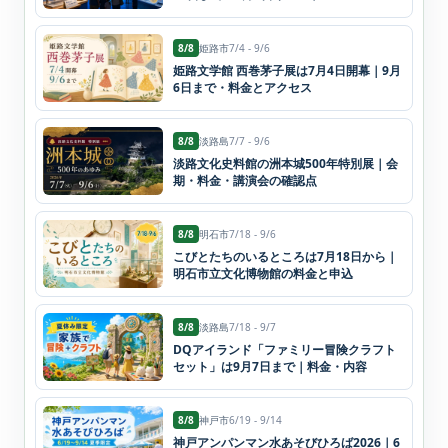
8/8
姫路市
7/4 - 9/6
姫路文学館 西巻茅子展は7月4日開幕｜9月
6日まで・料金とアクセス
8/8
淡路島
7/7 - 9/6
淡路文化史料館の洲本城500年特別展｜会
期・料金・講演会の確認点
8/8
明石市
7/18 - 9/6
こびとたちのいるところは7月18日から｜
明石市立文化博物館の料金と申込
8/8
淡路島
7/18 - 9/7
DQアイランド「ファミリー冒険クラフト
セット」は9月7日まで｜料金・内容
8/8
神戸市
6/19 - 9/14
神戸アンパンマン水あそびひろば2026｜6