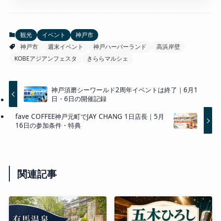
観光
イベント
神戸市
神戸市
週末イベント
神戸ハーバーランド
高浜岸壁
KOBEアジアンフェスタ
きららマルシェ
神戸須磨シーワールド2周年イベントは終了｜6月1
日・6日の開催記録
fave COFFEE神戸元町でJAY CHANG 1日店長｜5月
16日の参加条件・特典
関連記事