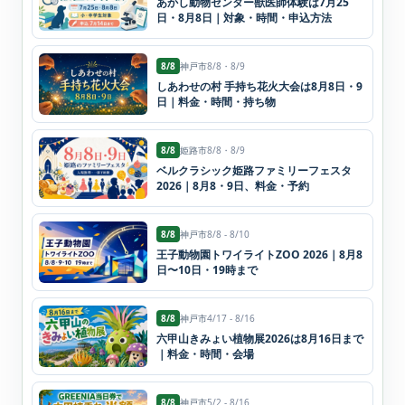
あかし動物センター獣医師体験は7月25
日・8月8日｜対象・時間・申込方法
8/8
神戸市
8/8・8/9
しあわせの村 手持ち花火大会は8月8日・9
日｜料金・時間・持ち物
8/8
姫路市
8/8・8/9
ベルクラシック姫路ファミリーフェスタ
2026｜8月8・9日、料金・予約
8/8
神戸市
8/8 - 8/10
王子動物園トワイライトZOO 2026｜8月8
日〜10日・19時まで
8/8
神戸市
4/17 - 8/16
六甲山きみょい植物展2026は8月16日まで
｜料金・時間・会場
8/8
神戸市
5/2 - 8/16