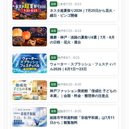
8/8
三木市
7/25 - 8/23
ネスタ超夏祭り2026｜7月25日から花火・
縁日・ビンゴ開催
8/8
神戸市
7/25 - 8/23
播磨・神戸・淡路の夏祭り6選｜7月・8月
の日程・花火・屋台
8/8
神戸市
8/1 - 8/23
ウォーター・スプラッシュ・フェスティバ
ル2026｜8月1日〜23日
8/8
神戸市
6/20 - 8/30
神戸ファッション美術館「偕成社 子どもの
本展」｜会期・料金・整理券の注意点
8/8
姫路市
7/11 - 8/30
姫路市平和資料館「非核平和展」は7月11
日から｜観覧無料