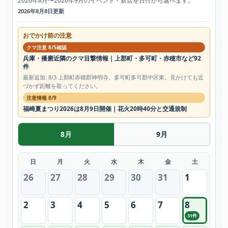
2026年8月〜2026年9月のイベント・新店を日付から選べます。
2026年8月8日更新
おでかけ前の注意
クマ注意 8/5確認
兵庫・播磨近隣のクマ目撃情報｜上郡町・多可町・赤穂市など92
件
最新追加: 8/3 上郡町赤穂郡神明寺、多可町多可郡中区東。見かけても近
づかず距離を取ってください。
注意情報 8/9
福崎夏まつり2026は8月9日開催｜花火20時40分と交通規制
8月
9月
日
月
火
水
木
金
土
26
27
28
29
30
31
1
2
3
4
5
6
7
8
31件