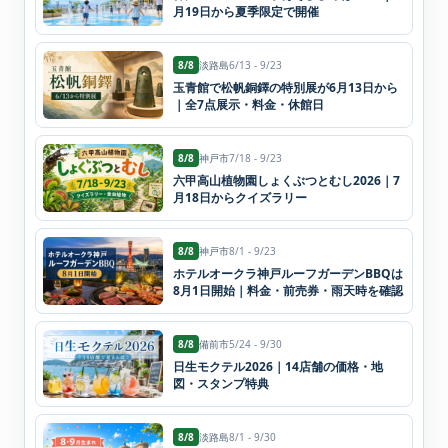
月19日から夏季限定で開催
8/8
淡路島
6/13 - 9/23
玉青館で松帆銅鐸の特別展が6月13日から
｜全7点展示・料金・休館日
8/8
神戸市
7/18 - 9/23
六甲高山植物園しょくぶつとむし2026｜7
月18日からクイズラリー
8/8
神戸市
8/1 - 9/23
ホテルオークラ神戸ルーフガーデンBBQは
8月1日開始｜料金・前売券・雨天時を確認
8/8
備前市
5/24 - 9/30
日生モクテル2026｜14店舗の価格・地
図・スタンプ特典
8/8
淡路島
8/1 - 9/30