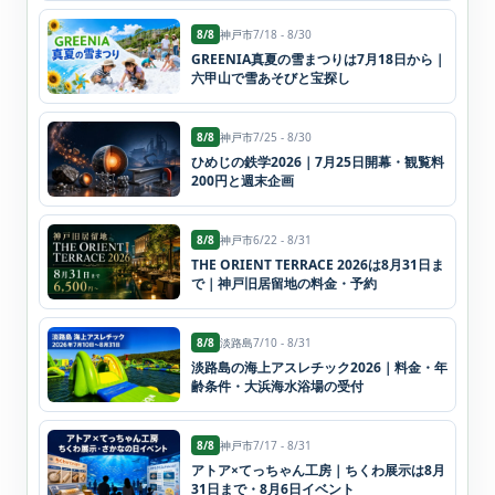
8/8
神戸市
7/18 - 8/30
GREENIA真夏の雪まつりは7月18日から｜
六甲山で雪あそびと宝探し
8/8
神戸市
7/25 - 8/30
ひめじの鉄学2026｜7月25日開幕・観覧料
200円と週末企画
8/8
神戸市
6/22 - 8/31
THE ORIENT TERRACE 2026は8月31日ま
で｜神戸旧居留地の料金・予約
8/8
淡路島
7/10 - 8/31
淡路島の海上アスレチック2026｜料金・年
齢条件・大浜海水浴場の受付
8/8
神戸市
7/17 - 8/31
アトア×てっちゃん工房｜ちくわ展示は8月
31日まで・8月6日イベント