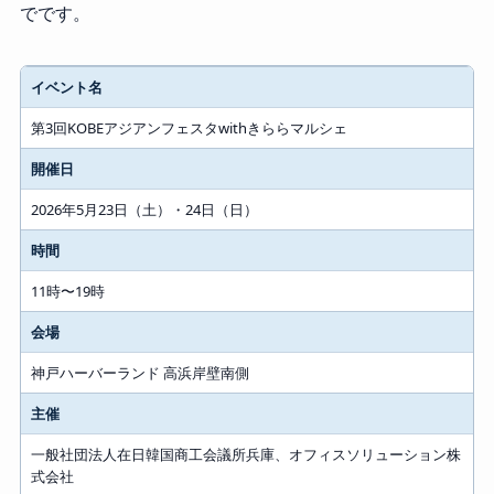
でです。
項目
イベント名
内容
第3回KOBEアジアンフェスタwithきららマルシェ
開催日
2026年5月23日（土）・24日（日）
時間
11時〜19時
会場
神戸ハーバーランド 高浜岸壁南側
主催
一般社団法人在日韓国商工会議所兵庫、オフィスソリューション株
式会社