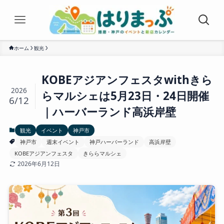
ホーム
観光
KOBEアジアンフェスタwithきら
2026
らマルシェは5月23日・24日開催
6/12
｜ハーバーランド高浜岸壁
観光
イベント
神戸市
神戸市
週末イベント
神戸ハーバーランド
高浜岸壁
KOBEアジアンフェスタ
きららマルシェ
2026年6月12日