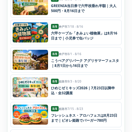
GREENIA当日券で六甲枝垂れ半額｜大人
500円・8月16日まで
8/8
神戸市
7/18 - 8/16
六甲ケーブル「きみょい植物展」は8月16
日まで｜小児券で缶バッジ
8/8
神戸市
8/1 - 8/16
こうべアグリパーク アグリサマーフェスタ
｜8月1日から16日まで
8/8
姫路市
8/3 - 8/20
ひめじゼミキッズ2026｜7月23日以降申
込・全32講座
8/8
姫路市
7/15 - 8/23
フレッシュネス・アロハフェスは8月23日
まで｜ピオレ姫路でバーガー780円