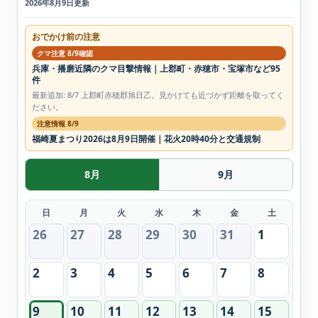
2026年8月9日更新
おでかけ前の注意
クマ注意 8/9確認
兵庫・播磨近隣のクマ目撃情報｜上郡町・赤穂市・宝塚市など95
件
最新追加: 8/7 上郡町赤穂郡旭日乙。見かけても近づかず距離を取ってく
ださい。
注意情報 8/9
福崎夏まつり2026は8月9日開催｜花火20時40分と交通規制
8月
9月
日
月
火
水
木
金
土
26
27
28
29
30
31
1
2
3
4
5
6
7
8
9
10
11
12
13
14
15