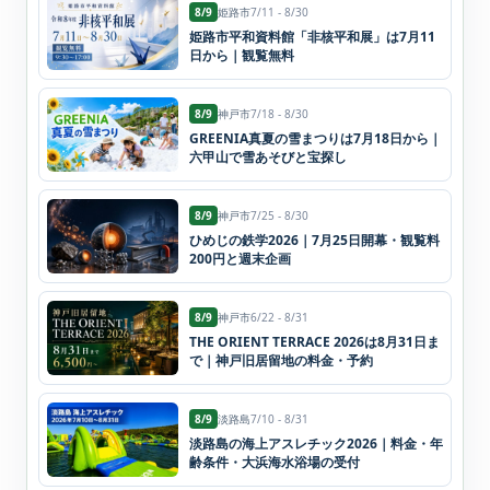
8/9
姫路市
7/11 - 8/30
姫路市平和資料館「非核平和展」は7月11
日から｜観覧無料
8/9
神戸市
7/18 - 8/30
GREENIA真夏の雪まつりは7月18日から｜
六甲山で雪あそびと宝探し
8/9
神戸市
7/25 - 8/30
ひめじの鉄学2026｜7月25日開幕・観覧料
200円と週末企画
8/9
神戸市
6/22 - 8/31
THE ORIENT TERRACE 2026は8月31日ま
で｜神戸旧居留地の料金・予約
8/9
淡路島
7/10 - 8/31
淡路島の海上アスレチック2026｜料金・年
齢条件・大浜海水浴場の受付