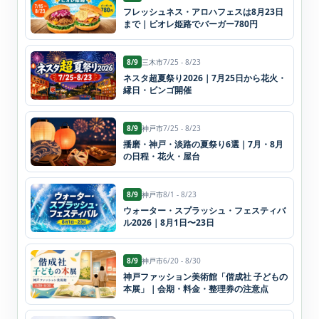
フレッシュネス・アロハフェスは8月23日
まで｜ピオレ姫路でバーガー780円
8/9
三木市
7/25 - 8/23
ネスタ超夏祭り2026｜7月25日から花火・
縁日・ビンゴ開催
8/9
神戸市
7/25 - 8/23
播磨・神戸・淡路の夏祭り6選｜7月・8月
の日程・花火・屋台
8/9
神戸市
8/1 - 8/23
ウォーター・スプラッシュ・フェスティバ
ル2026｜8月1日〜23日
8/9
神戸市
6/20 - 8/30
神戸ファッション美術館「偕成社 子どもの
本展」｜会期・料金・整理券の注意点