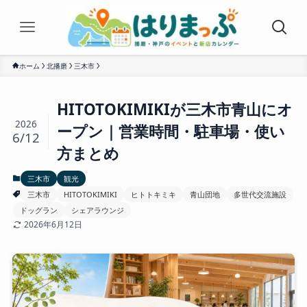
ホーム
北播磨
三木市
HITOTOKIMIKIが三木市青山にオ
2026
ープン｜営業時間・駐車場・使い
6/12
方まとめ
三木市
観光
三木市
HITOTOKIMIKI
ヒトトキミキ
青山団地
多世代交流施設
ドッグラン
シェアラウンジ
2026年6月12日