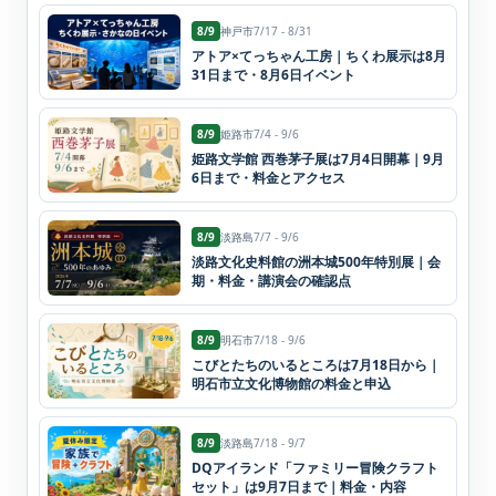
8/9
神戸市
7/17 - 8/31
アトア×てっちゃん工房｜ちくわ展示は8月
31日まで・8月6日イベント
8/9
姫路市
7/4 - 9/6
姫路文学館 西巻茅子展は7月4日開幕｜9月
6日まで・料金とアクセス
8/9
淡路島
7/7 - 9/6
淡路文化史料館の洲本城500年特別展｜会
期・料金・講演会の確認点
8/9
明石市
7/18 - 9/6
こびとたちのいるところは7月18日から｜
明石市立文化博物館の料金と申込
8/9
淡路島
7/18 - 9/7
DQアイランド「ファミリー冒険クラフト
セット」は9月7日まで｜料金・内容