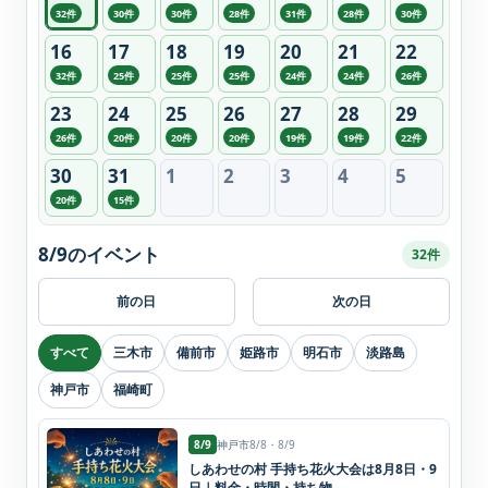
32件
30件
30件
28件
31件
28件
30件
16
17
18
19
20
21
22
32件
25件
25件
25件
24件
24件
26件
23
24
25
26
27
28
29
26件
20件
20件
20件
19件
19件
22件
30
31
1
2
3
4
5
20件
15件
8/9のイベント
32件
前の日
次の日
すべて
三木市
備前市
姫路市
明石市
淡路島
神戸市
福崎町
8/9
神戸市
8/8・8/9
しあわせの村 手持ち花火大会は8月8日・9
日｜料金・時間・持ち物