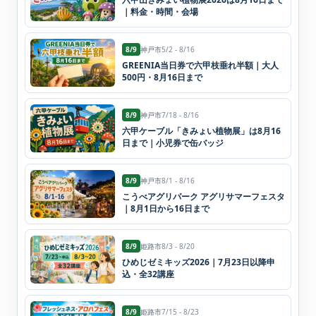
｜料金・時間・会場
8/9
神戸市
5/2 - 8/16
GREENIA当日券で六甲枝垂れ半額｜大人
500円・8月16日まで
8/9
神戸市
7/18 - 8/16
六甲ケーブル「きみょい植物展」は8月16
日まで｜小児券で缶バッジ
8/9
神戸市
8/1 - 8/16
こうべアグリパーク アグリサマーフェスタ
｜8月1日から16日まで
8/9
姫路市
8/3 - 8/20
ひめじゼミキッズ2026｜7月23日以降申
込・全32講座
8/9
姫路市
7/15 - 8/23