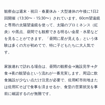
観察会は週末・祝日・春夏休み・大型連休の午後に1日2
回開催（13:30〜・15:30〜）されています。60cm望遠鏡
と専用の太陽望遠鏡を使って、太陽のプロミネンス（紅
炎）や黒点、昼間でも観察できる明るい金星・水星など
を見ることができます。「昼間に星が見える」という体
験は多くの方が初めてで、特に子どもたちに大人気で
す。
家族連れで訪れる場合は、昼間の観察会→施設見学→夕
食→夜の観望会という流れが一番充実します。周辺に飲
食施設が少ない点だけ注意が必要で、佐用町市街地また
は佐用ICそばで食事を済ませるか、食堂の営業状況を事
前に確認するのが無難です。