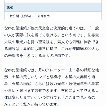
使途
一般公開（観望会）＋研究利用
なゆた望遠鏡が他の天文台と決定的に違うのは、「一般
の人が実際に眼を当てて覗ける」という点です。世界最
大級の集光力を持つ望遠鏡を、素人でも気軽に体験でき
る施設は世界的にも非常に稀で、これが年間56,000人も
の来場者を引きつける最大の理由です。
なゆた望遠鏡では、月のクレーター・山・谷の精細な地
形、土星の美しいリングと縞模様、木星の大赤斑や衛
星、火星の極冠、さらには数万光年・数億光年先の星雲
や星団・銀河まで観察できます。季節によって見える天
体は変わりますが、いつ訪れても「ここまで見えるの
か」という驚きが待っています。