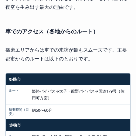
夜空を生み出す最大の理由です。
車でのアクセス（各地からのルート）
播磨エリアからは車での来訪が最もスムーズです。主要
都市からのルートは以下のとおりです。
出発地
姫路市
ルート
姫路バイパス→太子・龍野バイパス→国道179号（佐
用町方面）
所要時間（目安）
約50〜60分
赤穂市