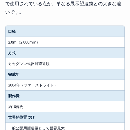
で使用されている点が、単なる展示望遠鏡との大きな違
いです。
項目
口径
内容
2.0m（2,000mm）
方式
カセグレン式反射望遠鏡
完成年
2004年（ファーストライト）
製作費
約10億円
世界的位置づけ
一般公開用望遠鏡として世界最大