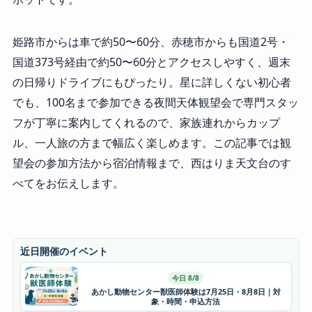
姫路市からは車で約50〜60分、赤穂市からも国道2号・
国道373号経由で約50〜60分とアクセスしやすく、週末
の日帰りドライブにもぴったり。星に詳しくない初心者
でも、100名まで参加できる夜間天体観望会で専門スタッ
フが丁寧に案内してくれるので、家族連れからカップ
ル、一人旅の方まで幅広く楽しめます。この記事では観
望会の参加方法から宿泊情報まで、西はりま天文台のす
べてをお伝えします。
近日開催のイベント
今日 8/8
あかし動物センター獣医師体験は7月25日・8月8日｜対
象・時間・申込方法