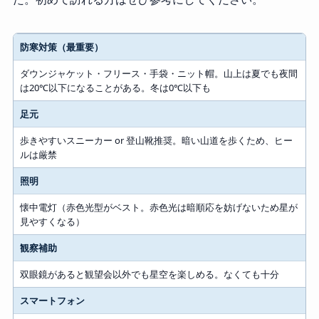
カテゴリー
防寒対策（最重要）
持ち物・注意点
ダウンジャケット・フリース・手袋・ニット帽。山上は夏でも夜間
は20℃以下になることがある。冬は0℃以下も
足元
歩きやすいスニーカー or 登山靴推奨。暗い山道を歩くため、ヒー
ルは厳禁
照明
懐中電灯（赤色光型がベスト。赤色光は暗順応を妨げないため星が
見やすくなる）
観察補助
双眼鏡があると観望会以外でも星空を楽しめる。なくても十分
スマートフォン