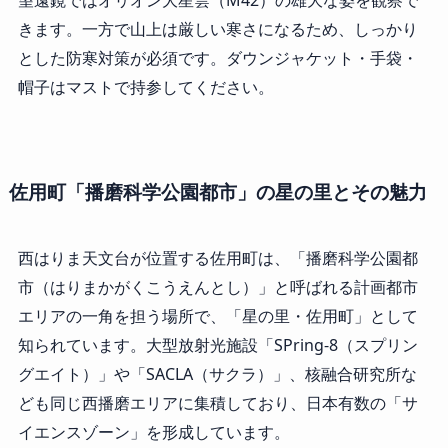
望遠鏡ではオリオン大星雲（M42）の雄大な姿を観察で
きます。一方で山上は厳しい寒さになるため、しっかり
とした防寒対策が必須です。ダウンジャケット・手袋・
帽子はマストで持参してください。
佐用町「播磨科学公園都市」の星の里とその魅力
西はりま天文台が位置する佐用町は、「播磨科学公園都
市（はりまかがくこうえんとし）」と呼ばれる計画都市
エリアの一角を担う場所で、「星の里・佐用町」として
知られています。大型放射光施設「SPring-8（スプリン
グエイト）」や「SACLA（サクラ）」、核融合研究所な
ども同じ西播磨エリアに集積しており、日本有数の「サ
イエンスゾーン」を形成しています。