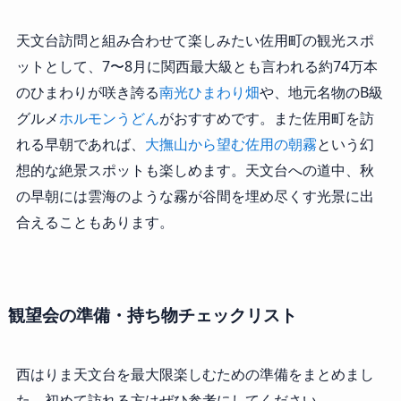
天文台訪問と組み合わせて楽しみたい佐用町の観光スポ
ットとして、7〜8月に関西最大級とも言われる約74万本
のひまわりが咲き誇る
南光ひまわり畑
や、地元名物のB級
グルメ
ホルモンうどん
がおすすめです。また佐用町を訪
れる早朝であれば、
大撫山から望む佐用の朝霧
という幻
想的な絶景スポットも楽しめます。天文台への道中、秋
の早朝には雲海のような霧が谷間を埋め尽くす光景に出
合えることもあります。
観望会の準備・持ち物チェックリスト
西はりま天文台を最大限楽しむための準備をまとめまし
た。初めて訪れる方はぜひ参考にしてください。