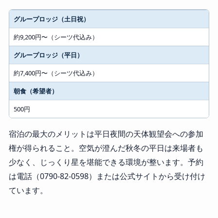
区分
グループロッジ（土日祝）
料金（1人あたり）
約9,200円〜（シーツ代込み）
グループロッジ（平日）
約7,400円〜（シーツ代込み）
朝食（希望者）
500円
宿泊の最大のメリットは平日夜間の天体観望会への参加
権が得られること。空気が澄んだ秋冬の平日は来場者も
少なく、じっくり星を堪能できる環境が整います。予約
は電話（0790-82-0598）または公式サイトから受け付け
ています。