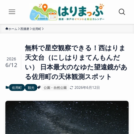
ホーム
西播磨
佐用町
無料で星空観察できる！西はりま
天文台（にしはりまてんもんだ
2026
6/12
い） 日本最大のなゆた望遠鏡があ
る佐用町の天体観測スポット
2026年6月12日
佐用町
観光
公園・自然公園