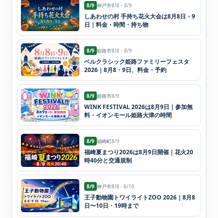
8/9
神戸市
8/8・8/9
しあわせの村 手持ち花火大会は8月8日・9
日｜料金・時間・持ち物
8/9
姫路市
8/8・8/9
ベルクラシック姫路ファミリーフェスタ
2026｜8月8・9日、料金・予約
8/9
姫路市
8/9
WINK FESTIVAL 2026は8月9日｜参加無
料・イオンモール姫路大津の時間
8/9
福崎町
8/9
福崎夏まつり2026は8月9日開催｜花火20
時40分と交通規制
8/9
神戸市
8/8 - 8/10
王子動物園トワイライトZOO 2026｜8月8
日〜10日・19時まで