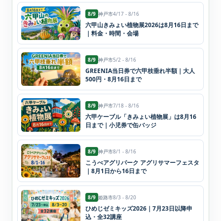
8/9
神戸市
4/17 - 8/16
六甲山きみょい植物展2026は8月16日まで
｜料金・時間・会場
8/9
神戸市
5/2 - 8/16
GREENIA当日券で六甲枝垂れ半額｜大人
500円・8月16日まで
8/9
神戸市
7/18 - 8/16
六甲ケーブル「きみょい植物展」は8月16
日まで｜小児券で缶バッジ
8/9
神戸市
8/1 - 8/16
こうべアグリパーク アグリサマーフェスタ
｜8月1日から16日まで
8/9
姫路市
8/3 - 8/20
ひめじゼミキッズ2026｜7月23日以降申
込・全32講座