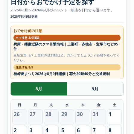
日付からおでかけ予定を探す
2026年8月〜2026年9月のイベント・新店を日付から選べます。
2026年8月9日更新
おでかけ前の注意
クマ注意 8/9確認
兵庫・播磨近隣のクマ目撃情報｜上郡町・赤穂市・宝塚市など95
件
最新追加: 8/7 上郡町赤穂郡旭日乙。見かけても近づかず距離を取ってく
ださい。
注意情報 8/9
福崎夏まつり2026は8月9日開催｜花火20時40分と交通規制
8月
9月
日
月
火
水
木
金
土
26
27
28
29
30
31
1
2
3
4
5
6
7
8