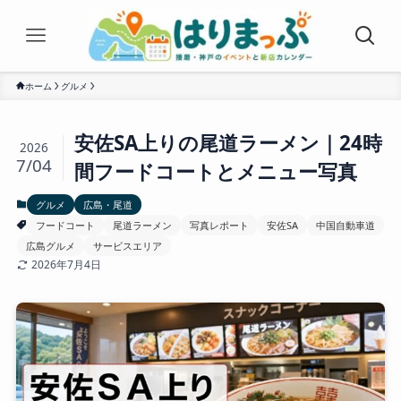
ホーム
グルメ
安佐SA上りの尾道ラーメン｜24時
2026
7/04
間フードコートとメニュー写真
グルメ
広島・尾道
フードコート
尾道ラーメン
写真レポート
安佐SA
中国自動車道
広島グルメ
サービスエリア
2026年7月4日