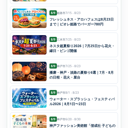
8/9
姫路市
7/15 - 8/23
フレッシュネス・アロハフェスは8月23日
まで｜ピオレ姫路でバーガー780円
8/9
三木市
7/25 - 8/23
ネスタ超夏祭り2026｜7月25日から花火・
縁日・ビンゴ開催
8/9
神戸市
7/25 - 8/23
播磨・神戸・淡路の夏祭り6選｜7月・8月
の日程・花火・屋台
8/9
神戸市
8/1 - 8/23
ウォーター・スプラッシュ・フェスティバ
ル2026｜8月1日〜23日
8/9
神戸市
6/20 - 8/30
神戸ファッション美術館「偕成社 子どもの