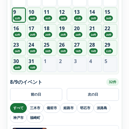
9
10
11
12
13
14
15
32件
30件
30件
28件
31件
28件
30件
16
17
18
19
20
21
22
32件
25件
25件
25件
24件
24件
26件
23
24
25
26
27
28
29
26件
20件
20件
20件
19件
19件
22件
30
31
1
2
3
4
5
20件
15件
8/9のイベント
32件
前の日
次の日
すべて
三木市
備前市
姫路市
明石市
淡路島
神戸市
福崎町