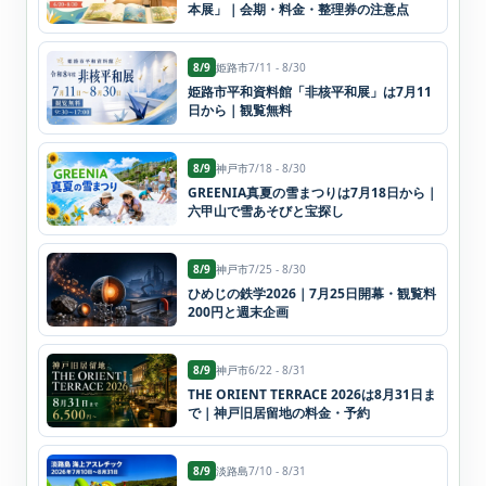
本展」｜会期・料金・整理券の注意点
8/9
姫路市
7/11 - 8/30
姫路市平和資料館「非核平和展」は7月11
日から｜観覧無料
8/9
神戸市
7/18 - 8/30
GREENIA真夏の雪まつりは7月18日から｜
六甲山で雪あそびと宝探し
8/9
神戸市
7/25 - 8/30
ひめじの鉄学2026｜7月25日開幕・観覧料
200円と週末企画
8/9
神戸市
6/22 - 8/31
THE ORIENT TERRACE 2026は8月31日ま
で｜神戸旧居留地の料金・予約
8/9
淡路島
7/10 - 8/31