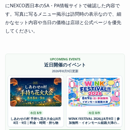
にNEXCO西日本のSA・PA情報サイトで確認した内容で
す。写真に写るメニュー掲示は訪問時の表示なので、細
かなセット内容や当日の価格は店頭と公式ページを優先
してください。
UPCOMING EVENTS
近日開催のイベント
2026年8月9日更新
今日 8/9
今日 8/9
しあわせの村 手持ち花火大会は8月
WINK FESTIVAL 2026は8月9日｜参
8日・9日｜料金・時間・持ち物
加無料・イオンモール姫路大津の時
間