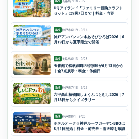
8/9
淡路島
7/18 - 9/7
DQアイランド「ファミリー冒険クラフト
セット」は9月7日まで｜料金・内容
8/9
神戸市
6/19 - 9/14
神戸アンパンマン水あそびひろば2026｜6
月19日から夏季限定で開催
8/9
淡路島
6/13 - 9/23
玉青館で松帆銅鐸の特別展が6月13日から
｜全7点展示・料金・休館日
8/9
神戸市
7/18 - 9/23
六甲高山植物園しょくぶつとむし2026｜7
月18日からクイズラリー
8/9
神戸市
8/1 - 9/23
ホテルオークラ神戸ルーフガーデンBBQは
8月1日開始｜料金・前売券・雨天時を確認