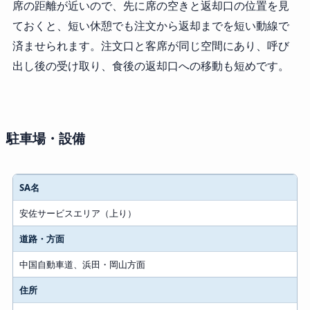
席の距離が近いので、先に席の空きと返却口の位置を見
ておくと、短い休憩でも注文から返却までを短い動線で
済ませられます。注文口と客席が同じ空間にあり、呼び
出し後の受け取り、食後の返却口への移動も短めです。
駐車場・設備
項目
SA名
内容
安佐サービスエリア（上り）
道路・方面
中国自動車道、浜田・岡山方面
住所