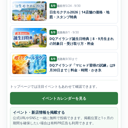
8/9
備前市
5/24 - 9/30
日生モクテル2026｜14店舗の価格・地
図・スタンプ特典
8/9
淡路島
8/1 - 9/30
DQアイランド誕生日特典｜8・9月生まれ
の対象日・受け取り方・料金
8/9
淡路島
9/30まで
DQアイランド「マヒャド習得の試練」は9
月30日まで｜料金・時間・かき氷
トップページでは注目イベントもあわせて確認できます。
イベントカレンダーを見る
イベント・新店情報を掲載する
公式URLやSNSと一緒に無料で投稿できます。掲載位置と1ヶ月の
期間を確保したい場合は有料PR広告も利用できます。