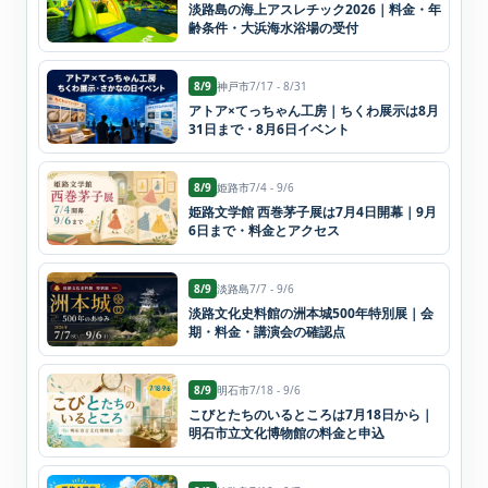
淡路島の海上アスレチック2026｜料金・年
齢条件・大浜海水浴場の受付
8/9
神戸市
7/17 - 8/31
アトア×てっちゃん工房｜ちくわ展示は8月
31日まで・8月6日イベント
8/9
姫路市
7/4 - 9/6
姫路文学館 西巻茅子展は7月4日開幕｜9月
6日まで・料金とアクセス
8/9
淡路島
7/7 - 9/6
淡路文化史料館の洲本城500年特別展｜会
期・料金・講演会の確認点
8/9
明石市
7/18 - 9/6
こびとたちのいるところは7月18日から｜
明石市立文化博物館の料金と申込