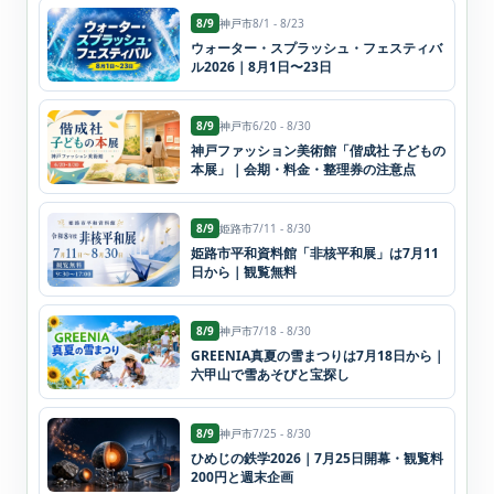
8/9
神戸市
8/1 - 8/23
ウォーター・スプラッシュ・フェスティバ
ル2026｜8月1日〜23日
8/9
神戸市
6/20 - 8/30
神戸ファッション美術館「偕成社 子どもの
本展」｜会期・料金・整理券の注意点
8/9
姫路市
7/11 - 8/30
姫路市平和資料館「非核平和展」は7月11
日から｜観覧無料
8/9
神戸市
7/18 - 8/30
GREENIA真夏の雪まつりは7月18日から｜
六甲山で雪あそびと宝探し
8/9
神戸市
7/25 - 8/30
ひめじの鉄学2026｜7月25日開幕・観覧料
200円と週末企画