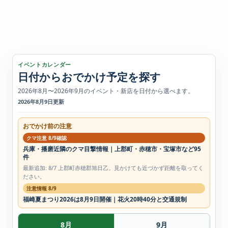
イベントカレンダー
日付からおでかけ予定を探す
2026年8月〜2026年9月のイベント・新店を日付から選べます。
2026年8月9日更新
おでかけ前の注意
クマ注意 8/9確認
兵庫・播磨近隣のクマ目撃情報｜上郡町・赤穂市・宝塚市など95
件
最新追加: 8/7 上郡町赤穂郡旭日乙。見かけても近づかず距離を取ってく
ださい。
注意情報 8/9
福崎夏まつり2026は8月9日開催｜花火20時40分と交通規制
8月
9月