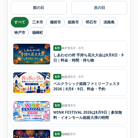
前の日
次の日
すべて
三木市
備前市
姫路市
明石市
淡路島
神戸市
福崎町
8/9
神戸市
8/8・8/9
しあわせの村 手持ち花火大会は8月8日・9
日｜料金・時間・持ち物
8/9
姫路市
8/8・8/9
ベルクラシック姫路ファミリーフェスタ
2026｜8月8・9日、料金・予約
8/9
姫路市
8/9
WINK FESTIVAL 2026は8月9日｜参加無
料・イオンモール姫路大津の時間
8/9
福崎町
8/9