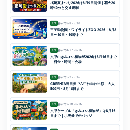
福崎夏まつり2026は8月9日開催｜花火20
時40分と交通規制
8/9
神戸市
8/8 - 8/10
王子動物園トワイライトZOO 2026｜8月8
日〜10日・19時まで
8/9
神戸市
4/17 - 8/16
六甲山きみょい植物展2026は8月16日まで
｜料金・時間・会場
8/9
神戸市
5/2 - 8/16
GREENIA当日券で六甲枝垂れ半額｜大人
500円・8月16日まで
8/9
神戸市
7/18 - 8/16
六甲ケーブル「きみょい植物展」は8月16
日まで｜小児券で缶バッジ