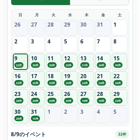
日
月
火
水
木
金
土
26
27
28
29
30
31
1
2
3
4
5
6
7
8
9
10
11
12
13
14
15
32件
30件
30件
28件
31件
28件
30件
16
17
18
19
20
21
22
32件
25件
25件
25件
24件
24件
26件
23
24
25
26
27
28
29
26件
20件
20件
20件
19件
19件
22件
30
31
1
2
3
4
5
20件
15件
8/9のイベント
32件