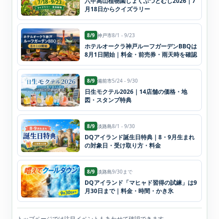
六甲高山植物園しょくぶつとむし2026｜7
月18日からクイズラリー
8/9
神戸市
8/1 - 9/23
ホテルオークラ神戸ルーフガーデンBBQは
8月1日開始｜料金・前売券・雨天時を確認
8/9
備前市
5/24 - 9/30
日生モクテル2026｜14店舗の価格・地
図・スタンプ特典
8/9
淡路島
8/1 - 9/30
DQアイランド誕生日特典｜8・9月生まれ
の対象日・受け取り方・料金
8/9
淡路島
9/30まで
DQアイランド「マヒャド習得の試練」は9
月30日まで｜料金・時間・かき氷
トップページでは注目イベントもあわせて確認できます。