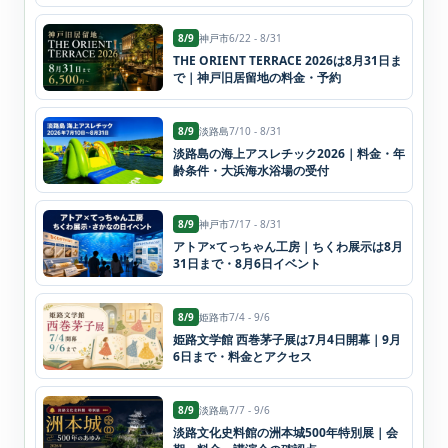
8/9
神戸市
6/22 - 8/31
THE ORIENT TERRACE 2026は8月31日ま
で｜神戸旧居留地の料金・予約
8/9
淡路島
7/10 - 8/31
淡路島の海上アスレチック2026｜料金・年
齢条件・大浜海水浴場の受付
8/9
神戸市
7/17 - 8/31
アトア×てっちゃん工房｜ちくわ展示は8月
31日まで・8月6日イベント
8/9
姫路市
7/4 - 9/6
姫路文学館 西巻茅子展は7月4日開幕｜9月
6日まで・料金とアクセス
8/9
淡路島
7/7 - 9/6
淡路文化史料館の洲本城500年特別展｜会