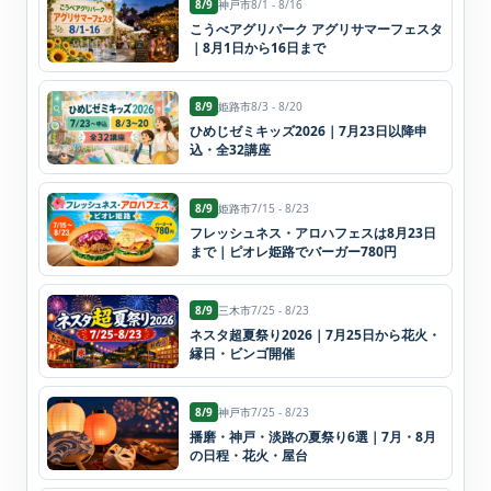
8/9
神戸市
8/1 - 8/16
こうべアグリパーク アグリサマーフェスタ
｜8月1日から16日まで
8/9
姫路市
8/3 - 8/20
ひめじゼミキッズ2026｜7月23日以降申
込・全32講座
8/9
姫路市
7/15 - 8/23
フレッシュネス・アロハフェスは8月23日
まで｜ピオレ姫路でバーガー780円
8/9
三木市
7/25 - 8/23
ネスタ超夏祭り2026｜7月25日から花火・
縁日・ビンゴ開催
8/9
神戸市
7/25 - 8/23
播磨・神戸・淡路の夏祭り6選｜7月・8月
の日程・花火・屋台