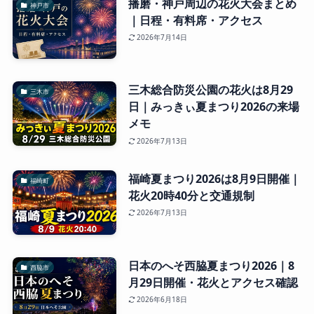
播磨・神戸周辺の花火大会まとめ
神戸市
｜日程・有料席・アクセス
2026年7月14日
三木総合防災公園の花火は8月29
三木市
日｜みっきぃ夏まつり2026の来場
メモ
2026年7月13日
福崎夏まつり2026は8月9日開催｜
福崎町
花火20時40分と交通規制
2026年7月13日
日本のへそ西脇夏まつり2026｜8
西脇市
月29日開催・花火とアクセス確認
2026年6月18日