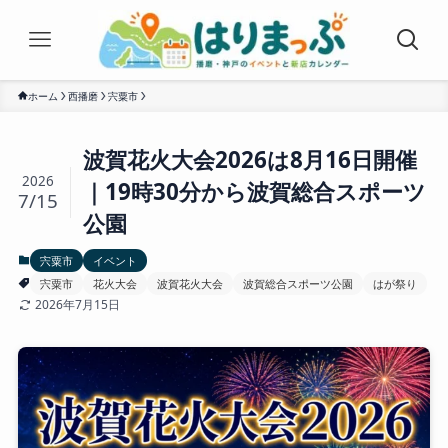
ホーム
西播磨
宍粟市
波賀花火大会2026は8月16日開催
2026
｜19時30分から波賀総合スポーツ
7/15
公園
宍粟市
イベント
宍粟市
花火大会
波賀花火大会
波賀総合スポーツ公園
はが祭り
2026年7月15日