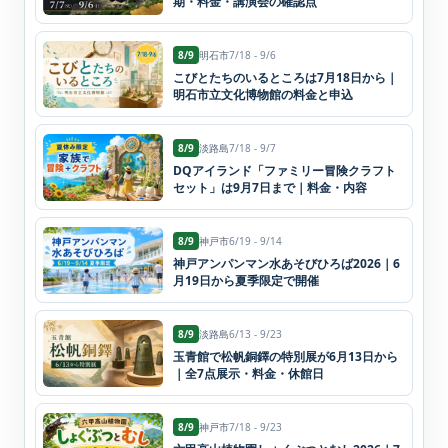
期・料金・講演会の確認点
8/9
明石市
7/18 - 9/6
こびとたちのいるところは7月18日から｜
明石市立文化博物館の料金と申込
8/9
淡路島
7/18 - 9/7
DQアイランド「ファミリー冒険クラフト
セット」は9月7日まで｜料金・内容
8/9
神戸市
6/19 - 9/14
神戸アンパンマン水あそびひろば2026｜6
月19日から夏季限定で開催
8/9
淡路島
6/13 - 9/23
玉青館で松帆銅鐸の特別展が6月13日から
｜全7点展示・料金・休館日
8/9
神戸市
7/18 - 9/23