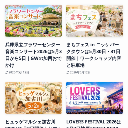
兵庫県立フラワーセンター
まちフェス in ニッケパー
音楽コンサート2026は5月3
クタウンは5月30日・31日
日から5日｜GWの加西おで
開催｜ワークショップ内容
かけ
と駐車場
2026年5月12日
2026年6月12日
ヒュッゲマルシェ加古川
LOVERS FESTIVAL 2026は