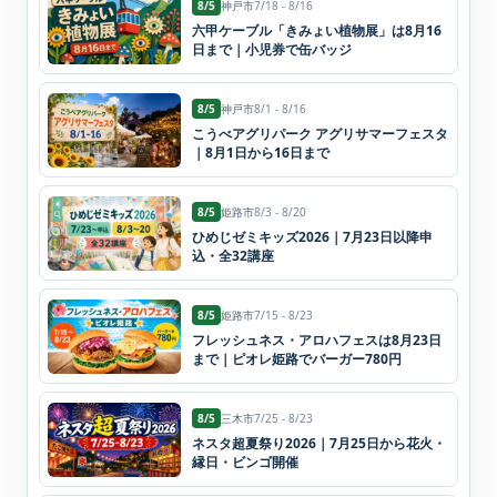
8/5
神戸市
7/18 - 8/16
六甲ケーブル「きみょい植物展」は8月16
日まで｜小児券で缶バッジ
8/5
神戸市
8/1 - 8/16
こうべアグリパーク アグリサマーフェスタ
｜8月1日から16日まで
8/5
姫路市
8/3 - 8/20
ひめじゼミキッズ2026｜7月23日以降申
込・全32講座
8/5
姫路市
7/15 - 8/23
フレッシュネス・アロハフェスは8月23日
まで｜ピオレ姫路でバーガー780円
8/5
三木市
7/25 - 8/23
ネスタ超夏祭り2026｜7月25日から花火・
縁日・ビンゴ開催