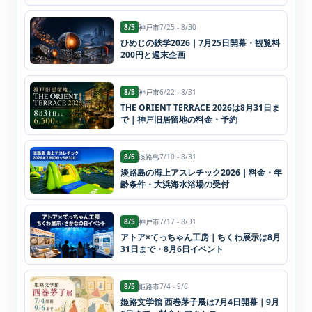
8/5
神戸市
7/25 - 8/30
ひめじの鉄学2026｜7月25日開幕・観覧料
200円と週末企画
8/5
神戸市
6/22 - 8/31
THE ORIENT TERRACE 2026は8月31日ま
で｜神戸旧居留地の料金・予約
8/5
淡路島
7/10 - 8/31
淡路島の海上アスレチック2026｜料金・年
齢条件・大浜海水浴場の受付
8/5
神戸市
7/17 - 8/31
アトア×てっちゃん工房｜ちくわ展示は8月
31日まで・8月6日イベント
8/5
姫路市
7/4 - 9/6
姫路文学館 西巻茅子展は7月4日開幕｜9月