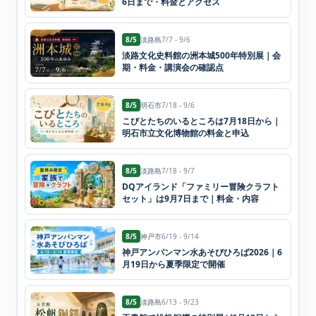
6日まで・料金とアクセス
8/5
淡路島
7/7 - 9/6
淡路文化史料館の洲本城500年特別展｜会
期・料金・講演会の確認点
8/5
明石市
7/18 - 9/6
こびとたちのいるところは7月18日から｜
明石市立文化博物館の料金と申込
8/5
淡路島
7/18 - 9/7
DQアイランド「ファミリー冒険クラフト
セット」は9月7日まで｜料金・内容
8/5
神戸市
6/19 - 9/14
神戸アンパンマン水あそびひろば2026｜6
月19日から夏季限定で開催
8/5
淡路島
6/13 - 9/23