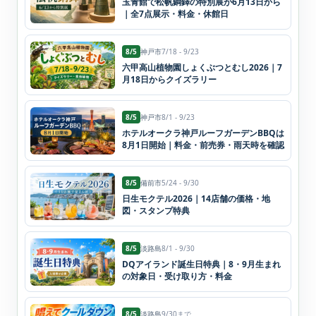
玉青館で松帆銅鐸の特別展が6月13日から
｜全7点展示・料金・休館日
8/5
神戸市
7/18 - 9/23
六甲高山植物園しょくぶつとむし2026｜7
月18日からクイズラリー
8/5
神戸市
8/1 - 9/23
ホテルオークラ神戸ルーフガーデンBBQは
8月1日開始｜料金・前売券・雨天時を確認
8/5
備前市
5/24 - 9/30
日生モクテル2026｜14店舗の価格・地
図・スタンプ特典
8/5
淡路島
8/1 - 9/30
DQアイランド誕生日特典｜8・9月生まれ
の対象日・受け取り方・料金
8/5
淡路島
9/30まで