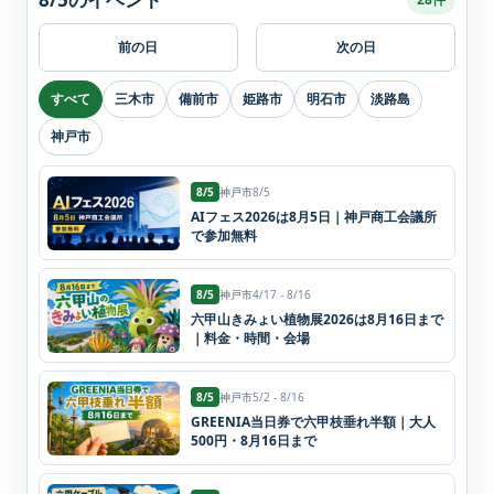
前の日
次の日
すべて
三木市
備前市
姫路市
明石市
淡路島
神戸市
8/5
神戸市
8/5
AIフェス2026は8月5日｜神戸商工会議所
で参加無料
8/5
神戸市
4/17 - 8/16
六甲山きみょい植物展2026は8月16日まで
｜料金・時間・会場
8/5
神戸市
5/2 - 8/16
GREENIA当日券で六甲枝垂れ半額｜大人
500円・8月16日まで