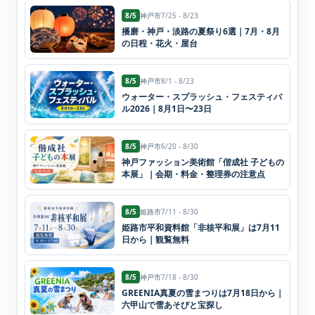
8/5
神戸市
7/25 - 8/23
播磨・神戸・淡路の夏祭り6選｜7月・8月
の日程・花火・屋台
8/5
神戸市
8/1 - 8/23
ウォーター・スプラッシュ・フェスティバ
ル2026｜8月1日〜23日
8/5
神戸市
6/20 - 8/30
神戸ファッション美術館「偕成社 子どもの
本展」｜会期・料金・整理券の注意点
8/5
姫路市
7/11 - 8/30
姫路市平和資料館「非核平和展」は7月11
日から｜観覧無料
8/5
神戸市
7/18 - 8/30
GREENIA真夏の雪まつりは7月18日から｜
六甲山で雪あそびと宝探し