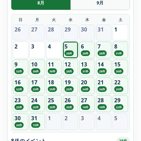
8月
9月
日
月
火
水
木
金
土
26
27
28
29
30
31
1
2
3
4
5
6
7
8
28件
29件
28件
31件
9
10
11
12
13
14
15
32件
30件
30件
28件
31件
28件
30件
16
17
18
19
20
21
22
32件
25件
25件
25件
24件
24件
25件
23
24
25
26
27
28
29
25件
20件
20件
20件
19件
19件
22件
30
31
1
2
3
4
5
20件
15件
8/5のイベント
28件