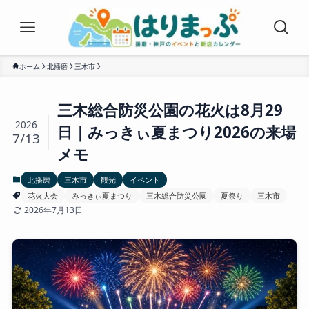
ホーム
北播磨
三木市
三木総合防災公園の花火は8月29
2026
日｜みっきぃ夏まつり2026の来場
7/13
メモ
北播磨
三木市
観光
イベント
花火大会
みっきぃ夏まつり
三木総合防災公園
夏祭り
三木市
2026年7月13日