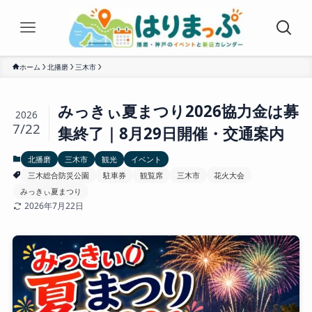
ホーム
北播磨
三木市
みっきぃ夏まつり2026協力金は募
2026
7/22
集終了｜8月29日開催・交通案内
北播磨
三木市
観光
イベント
三木総合防災公園
駐車券
観覧席
三木市
花火大会
みっきぃ夏まつり
2026年7月22日