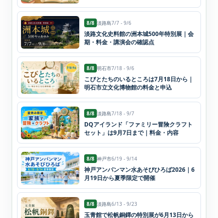
8/8
淡路島
7/7 - 9/6
淡路文化史料館の洲本城500年特別展｜会
期・料金・講演会の確認点
8/8
明石市
7/18 - 9/6
こびとたちのいるところは7月18日から｜
明石市立文化博物館の料金と申込
8/8
淡路島
7/18 - 9/7
DQアイランド「ファミリー冒険クラフト
セット」は9月7日まで｜料金・内容
8/8
神戸市
6/19 - 9/14
神戸アンパンマン水あそびひろば2026｜6
月19日から夏季限定で開催
8/8
淡路島
6/13 - 9/23
玉青館で松帆銅鐸の特別展が6月13日から