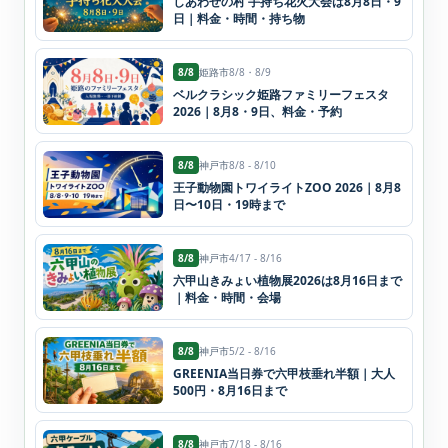
しあわせの村 手持ち花火大会は8月8日・9
日｜料金・時間・持ち物
8/8
姫路市
8/8・8/9
ベルクラシック姫路ファミリーフェスタ
2026｜8月8・9日、料金・予約
8/8
神戸市
8/8 - 8/10
王子動物園トワイライトZOO 2026｜8月8
日〜10日・19時まで
8/8
神戸市
4/17 - 8/16
六甲山きみょい植物展2026は8月16日まで
｜料金・時間・会場
8/8
神戸市
5/2 - 8/16
GREENIA当日券で六甲枝垂れ半額｜大人
500円・8月16日まで
8/8
神戸市
7/18 - 8/16