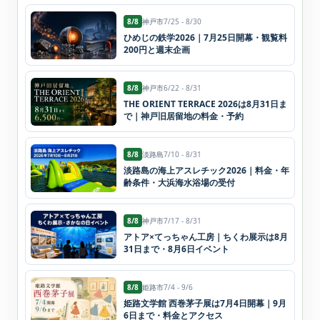
8/8
神戸市
7/25 - 8/30
ひめじの鉄学2026｜7月25日開幕・観覧料
200円と週末企画
8/8
神戸市
6/22 - 8/31
THE ORIENT TERRACE 2026は8月31日ま
で｜神戸旧居留地の料金・予約
8/8
淡路島
7/10 - 8/31
淡路島の海上アスレチック2026｜料金・年
齢条件・大浜海水浴場の受付
8/8
神戸市
7/17 - 8/31
アトア×てっちゃん工房｜ちくわ展示は8月
31日まで・8月6日イベント
8/8
姫路市
7/4 - 9/6
姫路文学館 西巻茅子展は7月4日開幕｜9月
6日まで・料金とアクセス