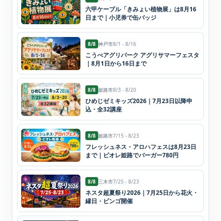
六甲ケーブル「きみょい植物展」は8月16
日まで｜小児券で缶バッジ
8/8
神戸市
8/1 - 8/16
こうべアグリパーク アグリサマーフェスタ
｜8月1日から16日まで
8/8
姫路市
8/3 - 8/20
ひめじゼミキッズ2026｜7月23日以降申
込・全32講座
8/8
姫路市
7/15 - 8/23
フレッシュネス・アロハフェスは8月23日
まで｜ピオレ姫路でバーガー780円
8/8
三木市
7/25 - 8/23
ネスタ超夏祭り2026｜7月25日から花火・
縁日・ビンゴ開催