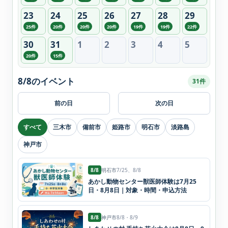
23
24
25
26
27
28
29
25件
20件
20件
20件
19件
19件
22件
30
31
1
2
3
4
5
20件
15件
8/8のイベント
31件
前の日
次の日
すべて
三木市
備前市
姫路市
明石市
淡路島
神戸市
8/8
明石市
7/25、8/8
あかし動物センター獣医師体験は7月25
日・8月8日｜対象・時間・申込方法
8/8
神戸市
8/8・8/9