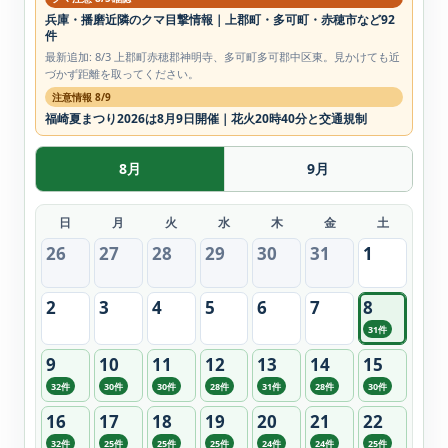
兵庫・播磨近隣のクマ目撃情報｜上郡町・多可町・赤穂市など92
件
最新追加: 8/3 上郡町赤穂郡神明寺、多可町多可郡中区東。見かけても近
づかず距離を取ってください。
注意情報 8/9
福崎夏まつり2026は8月9日開催｜花火20時40分と交通規制
8月
9月
日
月
火
水
木
金
土
26
27
28
29
30
31
1
2
3
4
5
6
7
8
31件
9
10
11
12
13
14
15
32件
30件
30件
28件
31件
28件
30件
16
17
18
19
20
21
22
32件
25件
25件
25件
24件
24件
25件