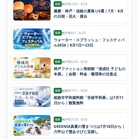
8/8
神戸市
7/25 - 8/23
播磨・神戸・淡路の夏祭り6選｜7月・8月
の日程・花火・屋台
8/8
神戸市
8/1 - 8/23
ウォーター・スプラッシュ・フェスティバ
ル2026｜8月1日〜23日
8/8
神戸市
6/20 - 8/30
神戸ファッション美術館「偕成社 子どもの
本展」｜会期・料金・整理券の注意点
8/8
姫路市
7/11 - 8/30
姫路市平和資料館「非核平和展」は7月11
日から｜観覧無料
8/8
神戸市
7/18 - 8/30
GREENIA真夏の雪まつりは7月18日から｜
六甲山で雪あそびと宝探し