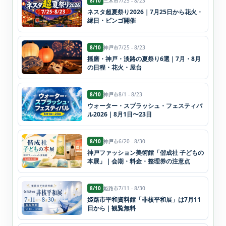
8/10
三木市
7/25 - 8/23
ネスタ超夏祭り2026｜7月25日から花火・
縁日・ビンゴ開催
8/10
神戸市
7/25 - 8/23
播磨・神戸・淡路の夏祭り6選｜7月・8月
の日程・花火・屋台
8/10
神戸市
8/1 - 8/23
ウォーター・スプラッシュ・フェスティバ
ル2026｜8月1日〜23日
8/10
神戸市
6/20 - 8/30
神戸ファッション美術館「偕成社 子どもの
本展」｜会期・料金・整理券の注意点
8/10
姫路市
7/11 - 8/30
姫路市平和資料館「非核平和展」は7月11
日から｜観覧無料