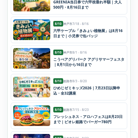
GREENIA当日券で六甲枝垂れ半額｜大人
500円・8月16日まで
8/10
神戸市
7/18 - 8/16
六甲ケーブル「きみょい植物展」は8月16
日まで｜小児券で缶バッジ
8/10
神戸市
8/1 - 8/16
こうべアグリパーク アグリサマーフェスタ
｜8月1日から16日まで
8/10
姫路市
8/3 - 8/20
ひめじゼミキッズ2026｜7月23日以降申
込・全32講座
8/10
姫路市
7/15 - 8/23
フレッシュネス・アロハフェスは8月23日
まで｜ピオレ姫路でバーガー780円