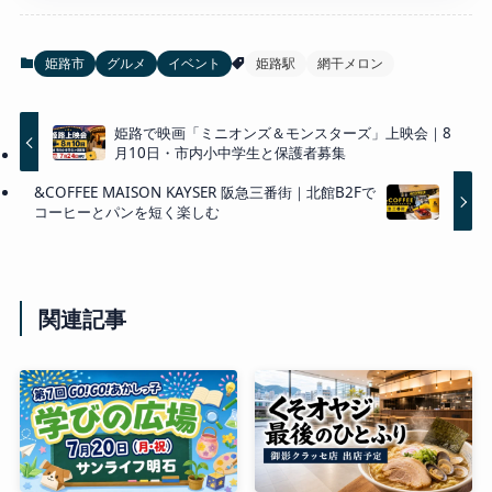
姫路市
グルメ
イベント
姫路駅
網干メロン
姫路で映画「ミニオンズ＆モンスターズ」上映会｜8
月10日・市内小中学生と保護者募集
&COFFEE MAISON KAYSER 阪急三番街｜北館B2Fで
コーヒーとパンを短く楽しむ
関連記事