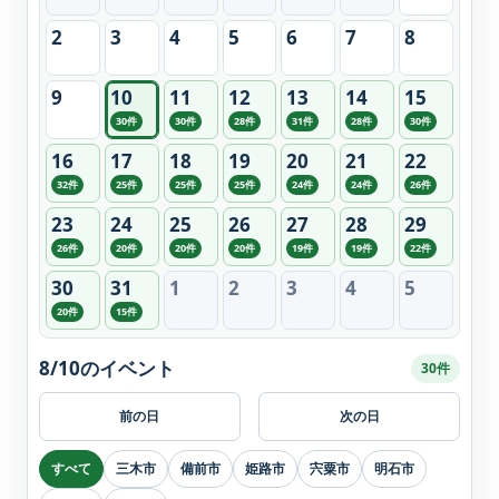
2
3
4
5
6
7
8
9
10
11
12
13
14
15
30件
30件
28件
31件
28件
30件
16
17
18
19
20
21
22
32件
25件
25件
25件
24件
24件
26件
23
24
25
26
27
28
29
26件
20件
20件
20件
19件
19件
22件
30
31
1
2
3
4
5
20件
15件
8/10のイベント
30件
前の日
次の日
すべて
三木市
備前市
姫路市
宍粟市
明石市