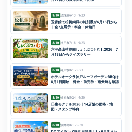
8/10
淡路島
6/13 - 9/23
玉青館で松帆銅鐸の特別展が6月13日から
｜全7点展示・料金・休館日
8/10
神戸市
7/18 - 9/23
六甲高山植物園しょくぶつとむし2026｜7
月18日からクイズラリー
8/10
神戸市
8/1 - 9/23
ホテルオークラ神戸ルーフガーデンBBQは
8月1日開始｜料金・前売券・雨天時を確認
8/10
備前市
5/24 - 9/30
日生モクテル2026｜14店舗の価格・地
図・スタンプ特典
8/10
淡路島
8/1 - 9/30
DQアイランド誕生日特典｜8・9月生まれ