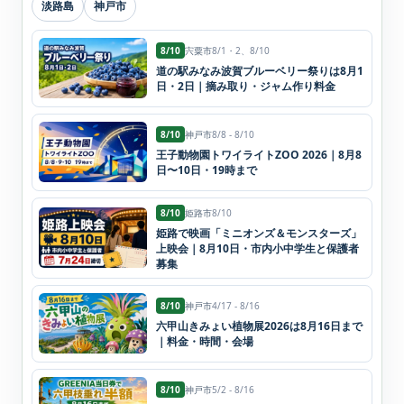
淡路島
神戸市
8/10
宍粟市
8/1・2、8/10
道の駅みなみ波賀ブルーベリー祭りは8月1
日・2日｜摘み取り・ジャム作り料金
8/10
神戸市
8/8 - 8/10
王子動物園トワイライトZOO 2026｜8月8
日〜10日・19時まで
8/10
姫路市
8/10
姫路で映画「ミニオンズ＆モンスターズ」
上映会｜8月10日・市内小中学生と保護者
募集
8/10
神戸市
4/17 - 8/16
六甲山きみょい植物展2026は8月16日まで
｜料金・時間・会場
8/10
神戸市
5/2 - 8/16