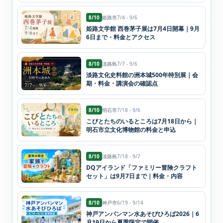
8/10
姫路市
7/4 - 9/6
姫路文学館 西巻茅子展は7月4日開幕｜9月
6日まで・料金とアクセス
8/10
淡路島
7/7 - 9/6
淡路文化史料館の洲本城500年特別展｜会
期・料金・講演会の確認点
8/10
明石市
7/18 - 9/6
こびとたちのいるところは7月18日から｜
明石市立文化博物館の料金と申込
8/10
淡路島
7/18 - 9/7
DQアイランド「ファミリー冒険クラフト
セット」は9月7日まで｜料金・内容
8/10
神戸市
6/19 - 9/14
神戸アンパンマン水あそびひろば2026｜6
月19日から夏季限定で開催