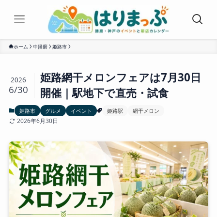
ホーム
中播磨
姫路市
姫路網干メロンフェアは7月30日
2026
6/30
開催｜駅地下で直売・試食
姫路市
グルメ
イベント
姫路駅
網干メロン
2026年6月30日