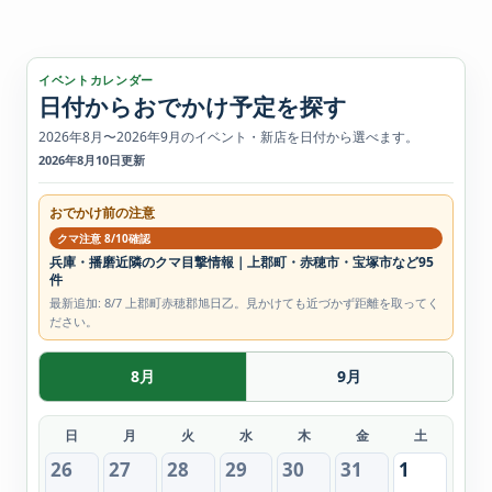
イベントカレンダー
日付からおでかけ予定を探す
2026年8月〜2026年9月のイベント・新店を日付から選べます。
2026年8月10日更新
おでかけ前の注意
クマ注意 8/10確認
兵庫・播磨近隣のクマ目撃情報｜上郡町・赤穂市・宝塚市など95
件
最新追加: 8/7 上郡町赤穂郡旭日乙。見かけても近づかず距離を取ってく
ださい。
8月
9月
日
月
火
水
木
金
土
26
27
28
29
30
31
1