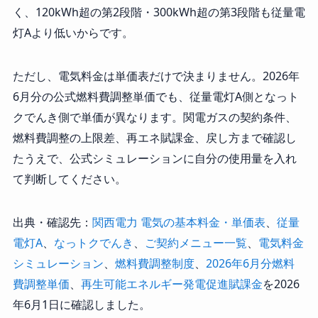
く、120kWh超の第2段階・300kWh超の第3段階も従量電
灯Aより低いからです。
ただし、電気料金は単価表だけで決まりません。2026年
6月分の公式燃料費調整単価でも、従量電灯A側となっト
クでんき側で単価が異なります。関電ガスの契約条件、
燃料費調整の上限差、再エネ賦課金、戻し方まで確認し
たうえで、公式シミュレーションに自分の使用量を入れ
て判断してください。
出典・確認先：
関西電力 電気の基本料金・単価表
、
従量
電灯A
、
なっトクでんき
、
ご契約メニュー一覧
、
電気料金
シミュレーション
、
燃料費調整制度
、
2026年6月分燃料
費調整単価
、
再生可能エネルギー発電促進賦課金
を2026
年6月1日に確認しました。