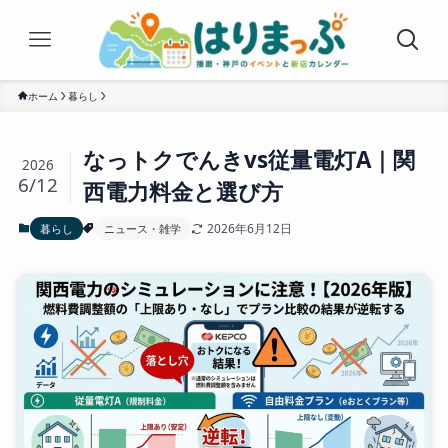
ホーム
暮らし
なっトクでんきvs従量電灯A｜関
2026
6/12
西電力料金と選び方
2026年6月12日
暮らし
ニュース・雑学