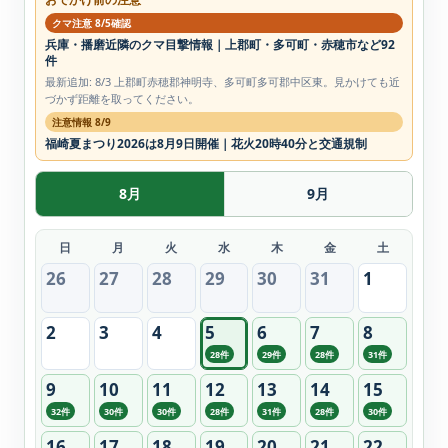
クマ注意 8/5確認
兵庫・播磨近隣のクマ目撃情報｜上郡町・多可町・赤穂市など92
件
最新追加: 8/3 上郡町赤穂郡神明寺、多可町多可郡中区東。見かけても近
づかず距離を取ってください。
注意情報 8/9
福崎夏まつり2026は8月9日開催｜花火20時40分と交通規制
8月
9月
日
月
火
水
木
金
土
26
27
28
29
30
31
1
2
3
4
5
6
7
8
28件
29件
28件
31件
9
10
11
12
13
14
15
32件
30件
30件
28件
31件
28件
30件
16
17
18
19
20
21
22