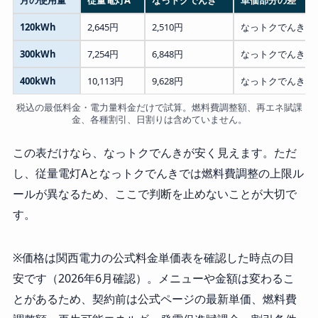
120kWh
2,645円
2,510円
なっトクでんきが1
300kWh
7,254円
6,848円
なっトクでんきが4
400kWh
10,113円
9,628円
なっトクでんきが4
税込の最低料金・電力量料金だけで試算。燃料費調整額、再エネ賦課
金、各種割引、日割りは含めていません。
この表だけなら、なっトクでんきが安く見えます。ただ
し、従量電灯Aとなっトクでんきでは燃料費調整の上限ル
ールが異なるため、ここで判断を止めないことが大切で
す。
※価格は関西電力の公式料金単価表を確認した時点の目
安です（2026年6月確認）。メニューや金額は変わるこ
とがあるため、契約前は公式ページの最新単価、燃料費