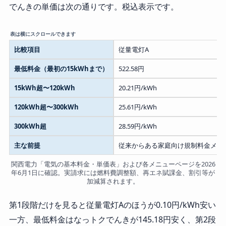
でんきの単価は次の通りです。税込表示です。
比較項目
従量電灯A
最低料金（最初の15kWhまで）
522.58円
15kWh超〜120kWh
20.21円/kWh
120kWh超〜300kWh
25.61円/kWh
300kWh超
28.59円/kWh
主な前提
従来からある家庭向け規制料金メニ
関西電力「電気の基本料金・単価表」および各メニューページを2026
年6月1日に確認。実請求には燃料費調整額、再エネ賦課金、割引等が
加減算されます。
第1段階だけを見ると従量電灯Aのほうが0.10円/kWh安い
一方、最低料金はなっトクでんきが145.18円安く、第2段