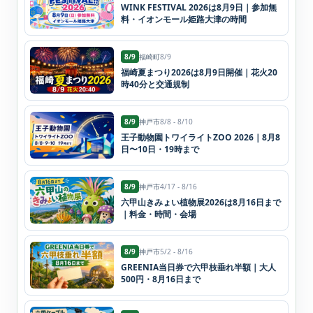
WINK FESTIVAL 2026は8月9日｜参加無
料・イオンモール姫路大津の時間
8/9
福崎町
8/9
福崎夏まつり2026は8月9日開催｜花火20
時40分と交通規制
8/9
神戸市
8/8 - 8/10
王子動物園トワイライトZOO 2026｜8月8
日〜10日・19時まで
8/9
神戸市
4/17 - 8/16
六甲山きみょい植物展2026は8月16日まで
｜料金・時間・会場
8/9
神戸市
5/2 - 8/16
GREENIA当日券で六甲枝垂れ半額｜大人
500円・8月16日まで