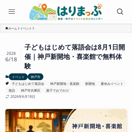
ホーム
イベント
子どもはじめて落語会は8月1日開
2026
催｜神戸新開地・喜楽館で無料体
6/18
験
イベント
神戸市
子どもはじめて落語会
神戸新開地・喜楽館
新開地
夏休みイベント
落語
神戸市兵庫区
親子でおでかけ
2026年6月18日