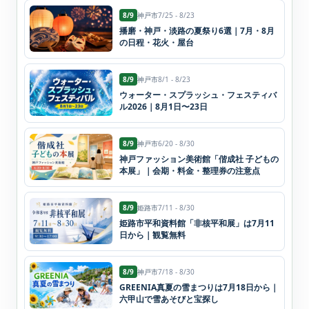
8/9
神戸市
7/25 - 8/23
播磨・神戸・淡路の夏祭り6選｜7月・8月
の日程・花火・屋台
8/9
神戸市
8/1 - 8/23
ウォーター・スプラッシュ・フェスティバ
ル2026｜8月1日〜23日
8/9
神戸市
6/20 - 8/30
神戸ファッション美術館「偕成社 子どもの
本展」｜会期・料金・整理券の注意点
8/9
姫路市
7/11 - 8/30
姫路市平和資料館「非核平和展」は7月11
日から｜観覧無料
8/9
神戸市
7/18 - 8/30
GREENIA真夏の雪まつりは7月18日から｜
六甲山で雪あそびと宝探し