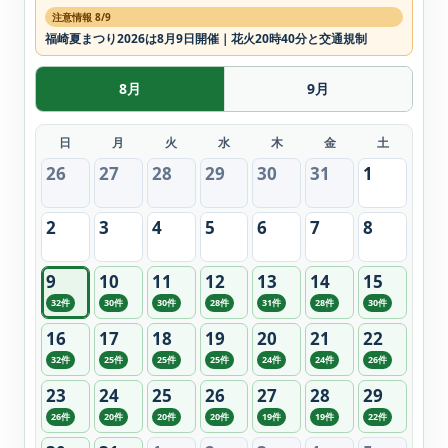
注意情報 8/9
福崎夏まつり2026は8月9日開催｜花火20時40分と交通規制
8月
9月
日
月
火
水
木
金
土
26
27
28
29
30
31
1
2
3
4
5
6
7
8
9
10
11
12
13
14
15
32件
30件
30件
28件
31件
28件
30件
16
17
18
19
20
21
22
32件
25件
25件
25件
24件
24件
26件
23
24
25
26
27
28
29
26件
20件
20件
20件
19件
19件
22件