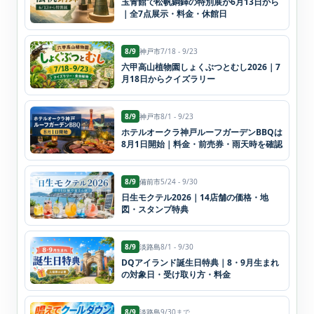
玉青館で松帆銅鐸の特別展が6月13日から
｜全7点展示・料金・休館日
8/9
神戸市
7/18 - 9/23
六甲高山植物園しょくぶつとむし2026｜7
月18日からクイズラリー
8/9
神戸市
8/1 - 9/23
ホテルオークラ神戸ルーフガーデンBBQは
8月1日開始｜料金・前売券・雨天時を確認
8/9
備前市
5/24 - 9/30
日生モクテル2026｜14店舗の価格・地
図・スタンプ特典
8/9
淡路島
8/1 - 9/30
DQアイランド誕生日特典｜8・9月生まれ
の対象日・受け取り方・料金
8/9
淡路島
9/30まで