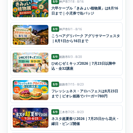
8/9
神戸市
7/18 - 8/16
六甲ケーブル「きみょい植物展」は8月16
日まで｜小児券で缶バッジ
8/9
神戸市
8/1 - 8/16
こうべアグリパーク アグリサマーフェスタ
｜8月1日から16日まで
8/9
姫路市
8/3 - 8/20
ひめじゼミキッズ2026｜7月23日以降申
込・全32講座
8/9
姫路市
7/15 - 8/23
フレッシュネス・アロハフェスは8月23日
まで｜ピオレ姫路でバーガー780円
8/9
三木市
7/25 - 8/23
ネスタ超夏祭り2026｜7月25日から花火・
縁日・ビンゴ開催