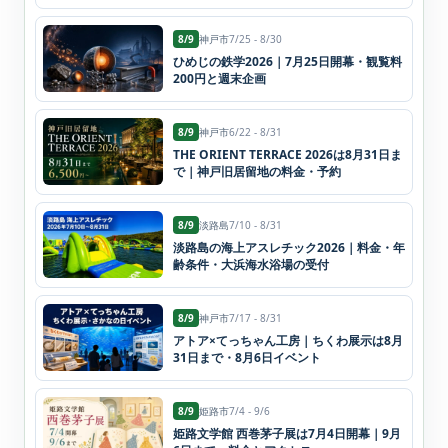
8/9
神戸市
7/25 - 8/30
ひめじの鉄学2026｜7月25日開幕・観覧料
200円と週末企画
8/9
神戸市
6/22 - 8/31
THE ORIENT TERRACE 2026は8月31日ま
で｜神戸旧居留地の料金・予約
8/9
淡路島
7/10 - 8/31
淡路島の海上アスレチック2026｜料金・年
齢条件・大浜海水浴場の受付
8/9
神戸市
7/17 - 8/31
アトア×てっちゃん工房｜ちくわ展示は8月
31日まで・8月6日イベント
8/9
姫路市
7/4 - 9/6
姫路文学館 西巻茅子展は7月4日開幕｜9月