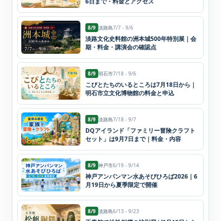
6日まで・料金とアクセス
8/9
淡路島
7/7 - 9/6
淡路文化史料館の洲本城500年特別展｜会
期・料金・講演会の確認点
8/9
明石市
7/18 - 9/6
こびとたちのいるところは7月18日から｜
明石市立文化博物館の料金と申込
8/9
淡路島
7/18 - 9/7
DQアイランド「ファミリー冒険クラフト
セット」は9月7日まで｜料金・内容
8/9
神戸市
6/19 - 9/14
神戸アンパンマン水あそびひろば2026｜6
月19日から夏季限定で開催
8/9
淡路島
6/13 - 9/23