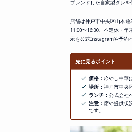
ブレンドした自家製ダレを
店舗は神戸市中央区山本通2丁
11:00〜16:00、不
示を公式Instagramや
先に見るポイント
価格：
冷やし中華は1
場所：
神戸市中央区
ランチ：
公式会社ペー
注意：
席や提供状況
です。