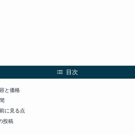
目次
容と価格
間
前に見る点
mの投稿