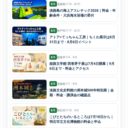
8/5
淡路島
7/10 - 8/31
淡路島の海上アスレチック2026｜料金・年
齢条件・大浜海水浴場の受付
8/5
神戸市
7/17 - 8/31
アトア×てっちゃん工房｜ちくわ展示は8月
31日まで・8月6日イベント
8/5
姫路市
7/4 - 9/6
姫路文学館 西巻茅子展は7月4日開幕｜9月
6日まで・料金とアクセス
8/5
淡路島
7/7 - 9/6
淡路文化史料館の洲本城500年特別展｜会
期・料金・講演会の確認点
8/5
明石市
7/18 - 9/6
こびとたちのいるところは7月18日から｜
明石市立文化博物館の料金と申込