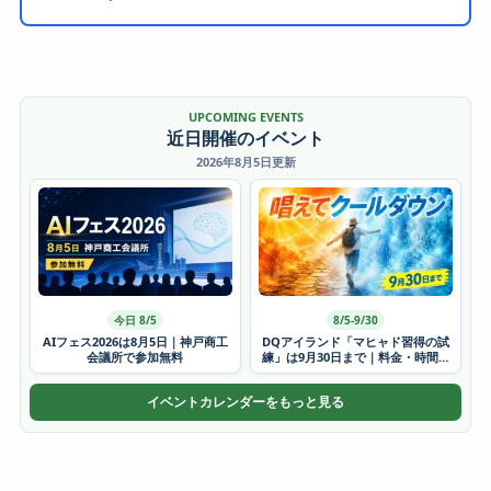
UPCOMING EVENTS
近日開催のイベント
2026年8月5日更新
今日 8/5
8/5-9/30
AIフェス2026は8月5日｜神戸商工
DQアイランド「マヒャド習得の試
会議所で参加無料
練」は9月30日まで｜料金・時間・
かき氷
イベントカレンダーをもっと見る