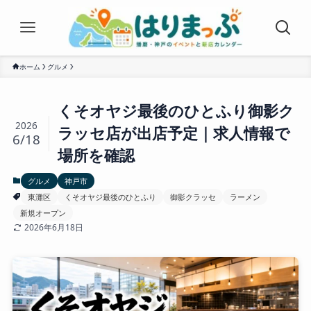
ホーム
グルメ
くそオヤジ最後のひとふり御影ク
2026
ラッセ店が出店予定｜求人情報で
6/18
場所を確認
グルメ
神戸市
東灘区
くそオヤジ最後のひとふり
御影クラッセ
ラーメン
新規オープン
2026年6月18日