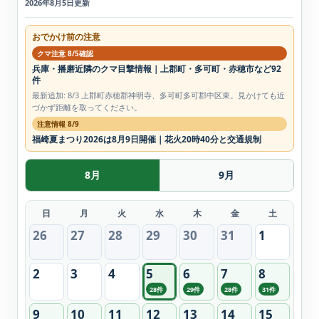
2026年8月5日更新
おでかけ前の注意
クマ注意 8/5確認
兵庫・播磨近隣のクマ目撃情報｜上郡町・多可町・赤穂市など92
件
最新追加: 8/3 上郡町赤穂郡神明寺、多可町多可郡中区東。見かけても近
づかず距離を取ってください。
注意情報 8/9
福崎夏まつり2026は8月9日開催｜花火20時40分と交通規制
8月
9月
日
月
火
水
木
金
土
26
27
28
29
30
31
1
2
3
4
5
6
7
8
28件
29件
28件
31件
9
10
11
12
13
14
15