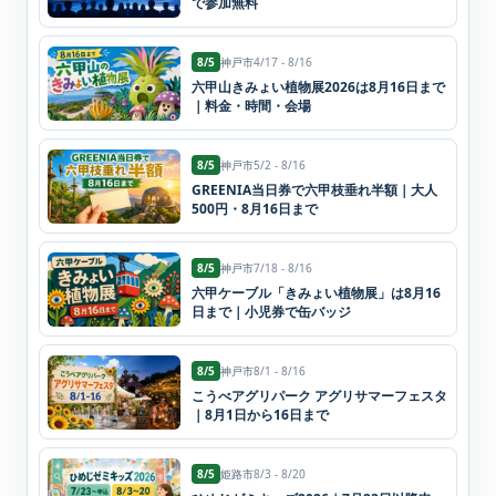
で参加無料
8/5
神戸市
4/17 - 8/16
六甲山きみょい植物展2026は8月16日まで
｜料金・時間・会場
8/5
神戸市
5/2 - 8/16
GREENIA当日券で六甲枝垂れ半額｜大人
500円・8月16日まで
8/5
神戸市
7/18 - 8/16
六甲ケーブル「きみょい植物展」は8月16
日まで｜小児券で缶バッジ
8/5
神戸市
8/1 - 8/16
こうべアグリパーク アグリサマーフェスタ
｜8月1日から16日まで
8/5
姫路市
8/3 - 8/20