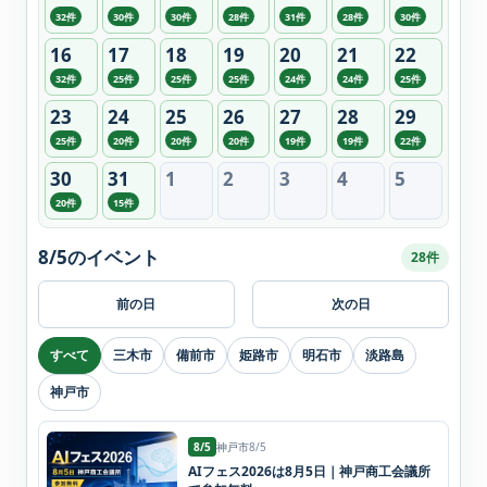
32件
30件
30件
28件
31件
28件
30件
16
17
18
19
20
21
22
32件
25件
25件
25件
24件
24件
25件
23
24
25
26
27
28
29
25件
20件
20件
20件
19件
19件
22件
30
31
1
2
3
4
5
20件
15件
8/5のイベント
28件
前の日
次の日
すべて
三木市
備前市
姫路市
明石市
淡路島
神戸市
8/5
神戸市
8/5
AIフェス2026は8月5日｜神戸商工会議所