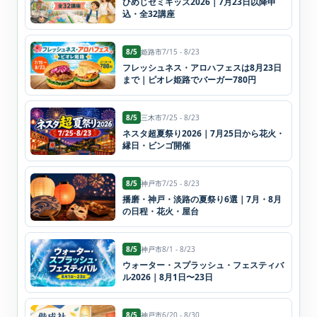
ひめじゼミキッズ2026｜7月23日以降申
込・全32講座
8/5
姫路市
7/15 - 8/23
フレッシュネス・アロハフェスは8月23日
まで｜ピオレ姫路でバーガー780円
8/5
三木市
7/25 - 8/23
ネスタ超夏祭り2026｜7月25日から花火・
縁日・ビンゴ開催
8/5
神戸市
7/25 - 8/23
播磨・神戸・淡路の夏祭り6選｜7月・8月
の日程・花火・屋台
8/5
神戸市
8/1 - 8/23
ウォーター・スプラッシュ・フェスティバ
ル2026｜8月1日〜23日
8/5
神戸市
6/20 - 8/30