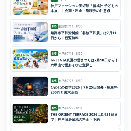
神戸ファッション美術館「偕成社 子どもの
本展」｜会期・料金・整理券の注意点
8/5
姫路市
7/11 - 8/30
姫路市平和資料館「非核平和展」は7月11
日から｜観覧無料
8/5
神戸市
7/18 - 8/30
GREENIA真夏の雪まつりは7月18日から｜
六甲山で雪あそびと宝探し
8/5
神戸市
7/25 - 8/30
ひめじの鉄学2026｜7月25日開幕・観覧料
200円と週末企画
8/5
神戸市
6/22 - 8/31
THE ORIENT TERRACE 2026は8月31日ま
で｜神戸旧居留地の料金・予約