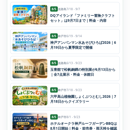
8/5
淡路島
7/18 - 9/7
DQアイランド「ファミリー冒険クラフト
セット」は9月7日まで｜料金・内容
8/5
神戸市
6/19 - 9/14
神戸アンパンマン水あそびひろば2026｜6
月19日から夏季限定で開催
8/5
淡路島
6/13 - 9/23
玉青館で松帆銅鐸の特別展が6月13日から
｜全7点展示・料金・休館日
8/5
神戸市
7/18 - 9/23
六甲高山植物園しょくぶつとむし2026｜7
月18日からクイズラリー
8/5
神戸市
8/1 - 9/23
ホテルオークラ神戸ルーフガーデンBBQは
8月1日開始｜料金・前売券・雨天時を確認