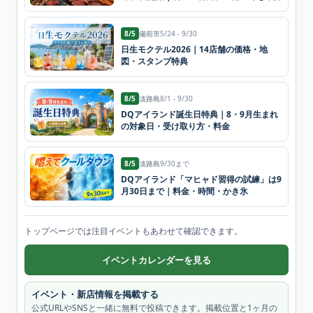
8/5
備前市
5/24 - 9/30
日生モクテル2026｜14店舗の価格・地
図・スタンプ特典
8/5
淡路島
8/1 - 9/30
DQアイランド誕生日特典｜8・9月生まれ
の対象日・受け取り方・料金
8/5
淡路島
9/30まで
DQアイランド「マヒャド習得の試練」は9
月30日まで｜料金・時間・かき氷
トップページでは注目イベントもあわせて確認できます。
イベントカレンダーを見る
イベント・新店情報を掲載する
公式URLやSNSと一緒に無料で投稿できます。掲載位置と1ヶ月の