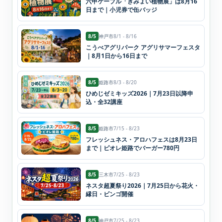
六甲ケーブル「きみょい植物展」は8月16
日まで｜小児券で缶バッジ
8/5
神戸市
8/1 - 8/16
こうべアグリパーク アグリサマーフェスタ
｜8月1日から16日まで
8/5
姫路市
8/3 - 8/20
ひめじゼミキッズ2026｜7月23日以降申
込・全32講座
8/5
姫路市
7/15 - 8/23
フレッシュネス・アロハフェスは8月23日
まで｜ピオレ姫路でバーガー780円
8/5
三木市
7/25 - 8/23
ネスタ超夏祭り2026｜7月25日から花火・
縁日・ビンゴ開催
8/5
神戸市
7/25 - 8/23