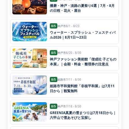
播磨・神戸・淡路の夏祭り6選｜7月・8月
の日程・花火・屋台
8/5
神戸市
8/1 - 8/23
ウォーター・スプラッシュ・フェスティバ
ル2026｜8月1日〜23日
8/5
神戸市
6/20 - 8/30
神戸ファッション美術館「偕成社 子どもの
本展」｜会期・料金・整理券の注意点
8/5
姫路市
7/11 - 8/30
姫路市平和資料館「非核平和展」は7月11
日から｜観覧無料
8/5
神戸市
7/18 - 8/30
GREENIA真夏の雪まつりは7月18日から｜
六甲山で雪あそびと宝探し