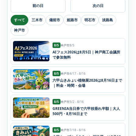
前の日
次の日
すべて
三木市
備前市
姫路市
明石市
淡路島
神戸市
8/5
神戸市
8/5
AIフェス2026は8月5日｜神戸商工会議所
で参加無料
8/5
神戸市
4/17 - 8/16
六甲山きみょい植物展2026は8月16日まで
｜料金・時間・会場
8/5
神戸市
5/2 - 8/16
GREENIA当日券で六甲枝垂れ半額｜大人
500円・8月16日まで
8/5
神戸市
7/18 - 8/16