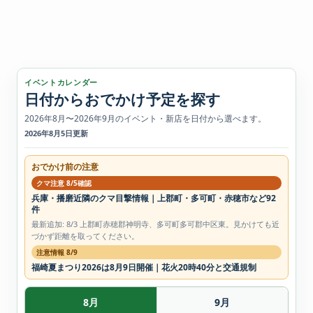
イベントカレンダー
日付からおでかけ予定を探す
2026年8月〜2026年9月のイベント・新店を日付から選べます。
2026年8月5日更新
おでかけ前の注意
クマ注意 8/5確認
兵庫・播磨近隣のクマ目撃情報｜上郡町・多可町・赤穂市など92
件
最新追加: 8/3 上郡町赤穂郡神明寺、多可町多可郡中区東。見かけても近
づかず距離を取ってください。
注意情報 8/9
福崎夏まつり2026は8月9日開催｜花火20時40分と交通規制
8月
9月