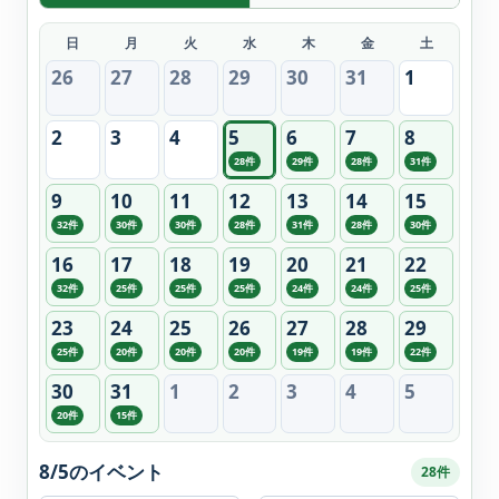
日
月
火
水
木
金
土
26
27
28
29
30
31
1
2
3
4
5
6
7
8
28件
29件
28件
31件
9
10
11
12
13
14
15
32件
30件
30件
28件
31件
28件
30件
16
17
18
19
20
21
22
32件
25件
25件
25件
24件
24件
25件
23
24
25
26
27
28
29
25件
20件
20件
20件
19件
19件
22件
30
31
1
2
3
4
5
20件
15件
8/5のイベント
28件