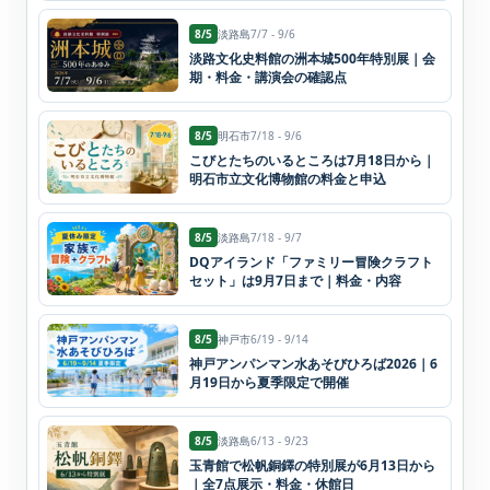
8/5
淡路島
7/7 - 9/6
淡路文化史料館の洲本城500年特別展｜会
期・料金・講演会の確認点
8/5
明石市
7/18 - 9/6
こびとたちのいるところは7月18日から｜
明石市立文化博物館の料金と申込
8/5
淡路島
7/18 - 9/7
DQアイランド「ファミリー冒険クラフト
セット」は9月7日まで｜料金・内容
8/5
神戸市
6/19 - 9/14
神戸アンパンマン水あそびひろば2026｜6
月19日から夏季限定で開催
8/5
淡路島
6/13 - 9/23
玉青館で松帆銅鐸の特別展が6月13日から
｜全7点展示・料金・休館日