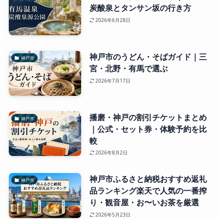
炭酸泉とタンサン坂の行き方
2026年6月28日
神戸市のうどん・そばガイド｜三
神戸市
宮・北野・有馬で選ぶ
2026年7月17日
播磨・神戸の割引チケットまとめ
神戸市
｜公式・セット券・体験予約を比
較
2026年8月2日
神戸市ふるさと納税おすすめ返礼
神戸市
品ランキング楽天で人気の一番搾
り・観音屋・お〜いお茶を厳選
2026年5月23日