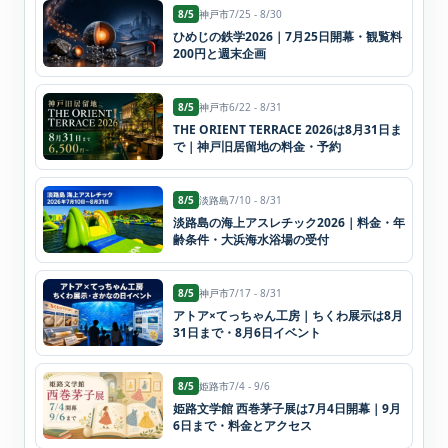
8/5
神戸市
7/25 - 8/30
ひめじの鉄学2026｜7月25日開幕・観覧料
200円と週末企画
8/5
神戸市
6/22 - 8/31
THE ORIENT TERRACE 2026は8月31日ま
で｜神戸旧居留地の料金・予約
8/5
淡路島
7/10 - 8/31
淡路島の海上アスレチック2026｜料金・年
齢条件・大浜海水浴場の受付
8/5
神戸市
7/17 - 8/31
アトア×てっちゃん工房｜ちくわ展示は8月
31日まで・8月6日イベント
8/5
姫路市
7/4 - 9/6
姫路文学館 西巻茅子展は7月4日開幕｜9月
6日まで・料金とアクセス