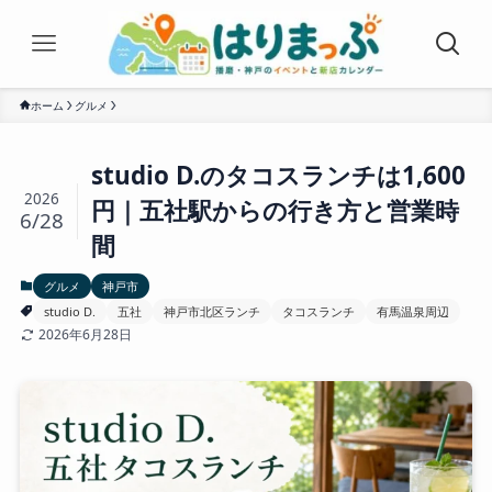
ホーム
グルメ
studio D.のタコスランチは1,600
2026
円｜五社駅からの行き方と営業時
6/28
間
グルメ
神戸市
studio D.
五社
神戸市北区ランチ
タコスランチ
有馬温泉周辺
2026年6月28日