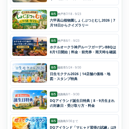
8/5
神戸市
7/18 - 9/23
六甲高山植物園しょくぶつとむし2026｜7
月18日からクイズラリー
8/5
神戸市
8/1 - 9/23
ホテルオークラ神戸ルーフガーデンBBQは
8月1日開始｜料金・前売券・雨天時を確認
8/5
備前市
5/24 - 9/30
日生モクテル2026｜14店舗の価格・地
図・スタンプ特典
8/5
淡路島
8/1 - 9/30
DQアイランド誕生日特典｜8・9月生まれ
の対象日・受け取り方・料金
8/5
淡路島
9/30まで
DQアイランド「マヒャド習得の試練」は9