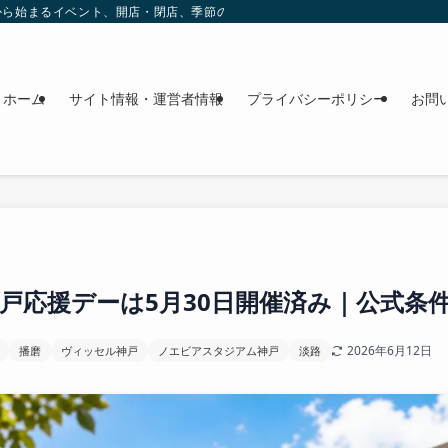
これから始まるイベント、開店・閉店、季節の花、週末のおでかけ情報を日程順に
ホーム
サイト情報・運営者情報
プライバシーポリシー
お問
戸応援デーは5月30日開催済み｜公式条
2026年6月12日
播磨
ヴィッセル神戸
ノエビアスタジアム神戸
淡路