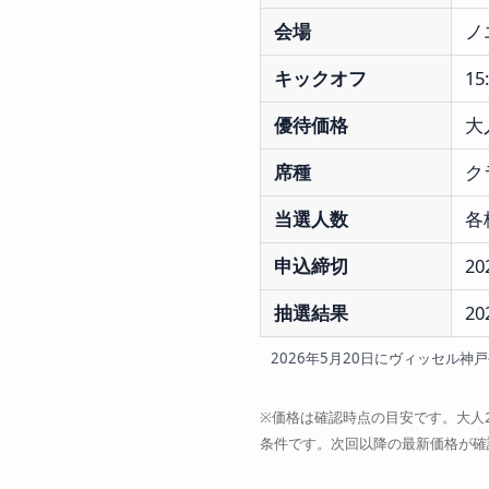
会場
ノ
キックオフ
1
優待価格
大
席種
ク
当選人数
各
申込締切
2
抽選結果
2
2026年5月20日にヴィッセル
※価格は確認時点の目安です。大人2
条件です。次回以降の最新価格が確