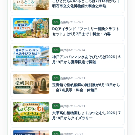
こびとたちのいるところは7月18日から｜
明石市立文化博物館の料金と申込
8/5
淡路島
7/18 - 9/7
DQアイランド「ファミリー冒険クラフト
セット」は9月7日まで｜料金・内容
8/5
神戸市
6/19 - 9/14
神戸アンパンマン水あそびひろば2026｜6
月19日から夏季限定で開催
8/5
淡路島
6/13 - 9/23
玉青館で松帆銅鐸の特別展が6月13日から
｜全7点展示・料金・休館日
8/5
神戸市
7/18 - 9/23
六甲高山植物園しょくぶつとむし2026｜7
月18日からクイズラリー
8/5
神戸市
8/1 - 9/23