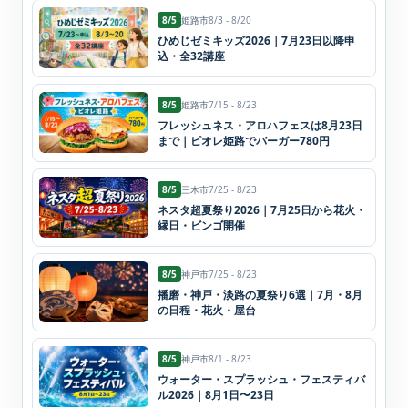
8/5
姫路市
8/3 - 8/20
ひめじゼミキッズ2026｜7月23日以降申
込・全32講座
8/5
姫路市
7/15 - 8/23
フレッシュネス・アロハフェスは8月23日
まで｜ピオレ姫路でバーガー780円
8/5
三木市
7/25 - 8/23
ネスタ超夏祭り2026｜7月25日から花火・
縁日・ビンゴ開催
8/5
神戸市
7/25 - 8/23
播磨・神戸・淡路の夏祭り6選｜7月・8月
の日程・花火・屋台
8/5
神戸市
8/1 - 8/23
ウォーター・スプラッシュ・フェスティバ
ル2026｜8月1日〜23日