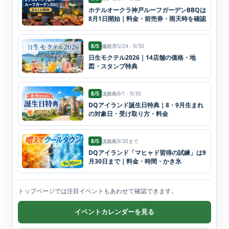
ホテルオークラ神戸ルーフガーデンBBQは
8月1日開始｜料金・前売券・雨天時を確認
8/5
備前市
5/24 - 9/30
日生モクテル2026｜14店舗の価格・地
図・スタンプ特典
8/5
淡路島
8/1 - 9/30
DQアイランド誕生日特典｜8・9月生まれ
の対象日・受け取り方・料金
8/5
淡路島
9/30まで
DQアイランド「マヒャド習得の試練」は9
月30日まで｜料金・時間・かき氷
トップページでは注目イベントもあわせて確認できます。
イベントカレンダーを見る