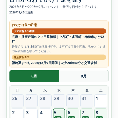
2026年8月〜2026年9月のイベント・新店を日付から選べます。
2026年8月5日更新
おでかけ前の注意
クマ注意 8/5確認
兵庫・播磨近隣のクマ目撃情報｜上郡町・多可町・赤穂市など92
件
最新追加: 8/3 上郡町赤穂郡神明寺、多可町多可郡中区東。見かけても近
づかず距離を取ってください。
注意情報 8/9
福崎夏まつり2026は8月9日開催｜花火20時40分と交通規制
8月
9月
日
月
火
水
木
金
土
26
27
28
29
30
31
1
2
3
4
5
6
7
8