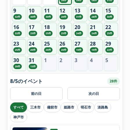
28件
29件
28件
31件
9
10
11
12
13
14
15
32件
30件
30件
28件
31件
28件
30件
16
17
18
19
20
21
22
32件
25件
25件
25件
24件
24件
25件
23
24
25
26
27
28
29
25件
20件
20件
20件
19件
19件
22件
30
31
1
2
3
4
5
20件
15件
8/5のイベント
28件
前の日
次の日
すべて
三木市
備前市
姫路市
明石市
淡路島
神戸市