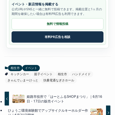
イベント・新店情報を掲載する
公式URLやSNSと一緒に無料で投稿できます。掲載位置と1ヶ月の
期間を確保したい場合は有料PR広告も利用できます。
無料で情報投稿
有料PR広告を相談
相生市
イベント
キッチンカー
親子イベント
相生市
ハンドメイド
きゃんでぃまーけっと
扶桑電通なぎさホール
姫路市役所で「はーとふるSHOPまつり」｜6月16
日・17日の販売イベント
ひょうご環境体験館でアップサイクルキーホルダー作
り｜6月21日開催