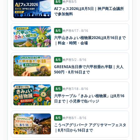
8/5
神戸市
8/5
AIフェス2026は8月5日｜神戸商工会議所
で参加無料
8/5
神戸市
4/17 - 8/16
六甲山きみょい植物展2026は8月16日まで
｜料金・時間・会場
8/5
神戸市
5/2 - 8/16
GREENIA当日券で六甲枝垂れ半額｜大人
500円・8月16日まで
8/5
神戸市
7/18 - 8/16
六甲ケーブル「きみょい植物展」は8月16
日まで｜小児券で缶バッジ
8/5
神戸市
8/1 - 8/16
こうべアグリパーク アグリサマーフェスタ
｜8月1日から16日まで