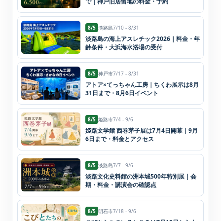
で｜神戸旧居留地の料金・予約
8/5
淡路島
7/10 - 8/31
淡路島の海上アスレチック2026｜料金・年
齢条件・大浜海水浴場の受付
8/5
神戸市
7/17 - 8/31
アトア×てっちゃん工房｜ちくわ展示は8月
31日まで・8月6日イベント
8/5
姫路市
7/4 - 9/6
姫路文学館 西巻茅子展は7月4日開幕｜9月
6日まで・料金とアクセス
8/5
淡路島
7/7 - 9/6
淡路文化史料館の洲本城500年特別展｜会
期・料金・講演会の確認点
8/5
明石市
7/18 - 9/6