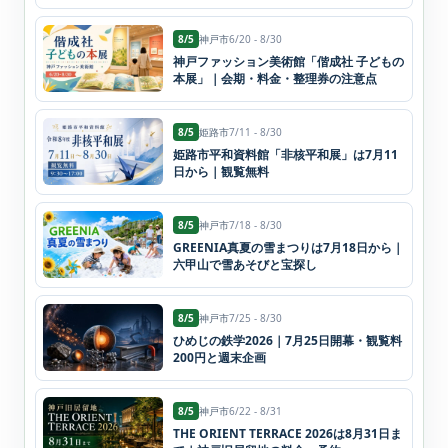
8/5
神戸市
6/20 - 8/30
神戸ファッション美術館「偕成社 子どもの
本展」｜会期・料金・整理券の注意点
8/5
姫路市
7/11 - 8/30
姫路市平和資料館「非核平和展」は7月11
日から｜観覧無料
8/5
神戸市
7/18 - 8/30
GREENIA真夏の雪まつりは7月18日から｜
六甲山で雪あそびと宝探し
8/5
神戸市
7/25 - 8/30
ひめじの鉄学2026｜7月25日開幕・観覧料
200円と週末企画
8/5
神戸市
6/22 - 8/31
THE ORIENT TERRACE 2026は8月31日ま