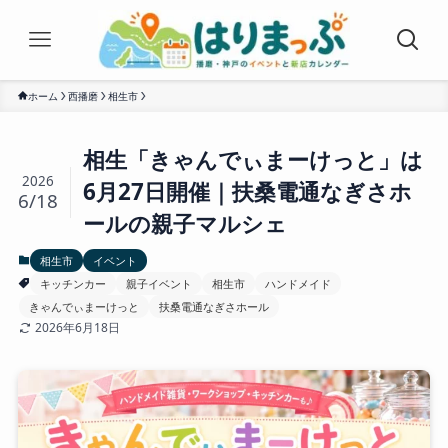
ホーム
西播磨
相生市
相生「きゃんでぃまーけっと」は
2026
6月27日開催｜扶桑電通なぎさホ
6/18
ールの親子マルシェ
相生市
イベント
キッチンカー
親子イベント
相生市
ハンドメイド
きゃんでぃまーけっと
扶桑電通なぎさホール
2026年6月18日