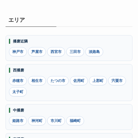
エリア
播磨近隣
神戸市
芦屋市
西宮市
三田市
淡路島
西播磨
赤穂市
相生市
たつの市
佐用町
上郡町
宍粟市
太子町
中播磨
姫路市
神河町
市川町
福崎町