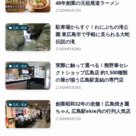
48年創業の元祖尾道ラーメン
2026年6月12日
駐車場からすぐ！わにぶちの滝公
広島・尾道
園 東広島市で手軽に見られる大蛇
伝説の滝
2026年5月28日
実際に触って選べる！熊野筆セレ
広島・尾道
クトショップ広島店 約1,500種類
の筆が揃う広島駅直結の専門店
2026年5月28日
創業昭和32年の老舗！広島焼き麗
広島・尾道
ちゃん 広島駅ekie内の行列人気店
2026年6月12日