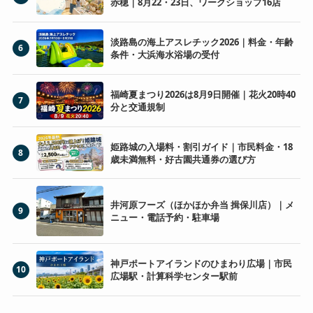
赤穂｜8月22・23日、ワークショップ16店
淡路島の海上アスレチック2026｜料金・年齢
6
条件・大浜海水浴場の受付
福崎夏まつり2026は8月9日開催｜花火20時40
7
分と交通規制
姫路城の入場料・割引ガイド｜市民料金・18
8
歳未満無料・好古園共通券の選び方
井河原フーズ（ほかほか弁当 揖保川店）｜メ
9
ニュー・電話予約・駐車場
神戸ポートアイランドのひまわり広場｜市民
10
広場駅・計算科学センター駅前