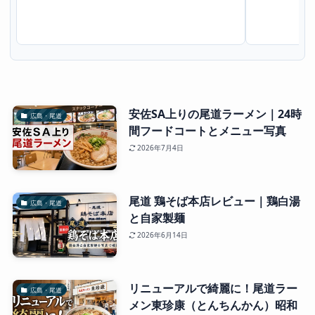
ーが絶品。牛や
安佐SA上りの尾道ラーメン｜24時
広島・尾道
間フードコートとメニュー写真
2026年7月4日
尾道 鶏そば本店レビュー｜鶏白湯
広島・尾道
と自家製麺
2026年6月14日
リニューアルで綺麗に！尾道ラー
広島・尾道
メン東珍康（とんちんかん）昭和