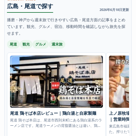
広島・尾道で探す
2026年6月18日更新
播磨・神戸から週末旅で行きやすい広島・尾道方面の記事をまとめ
ています。観光、グルメ、宿泊、移動時間を確認しながら旅先を探
せます。
尾道
観光
グルメ
週末旅
尾道 鶏そば本店レビュー｜鶏白湯と自家製麺
上ノ原牧場カ
｜営業時間・
尾道 鶏そば本店は、尾道市西則末町にある鶏白湯系のラ
ーメン店です。尾道ラーメンの背脂醤油とは違い、鶏の
東広島市福富町
うまみを軸にしたスープと自家製麺を写真で確認し
た。搾りたてミ