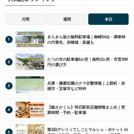
月間
週間
本日
きらきら坂の無料駐車場｜御崎54台・満車時
1
の代替先、赤穂城・坂越も
たつの市の駐車場6か所｜無料2か所・市営300
2
円の選び方
兵庫・播磨近隣のクマ目撃情報｜上郡町・赤
3
穂市・宝塚市など95件
【鮨さかくら】明石駅前店舗情報まとめ｜営
4
業時間・予約・駐車場
第3回デシリィてしごとマルシェ・ポケット in
5