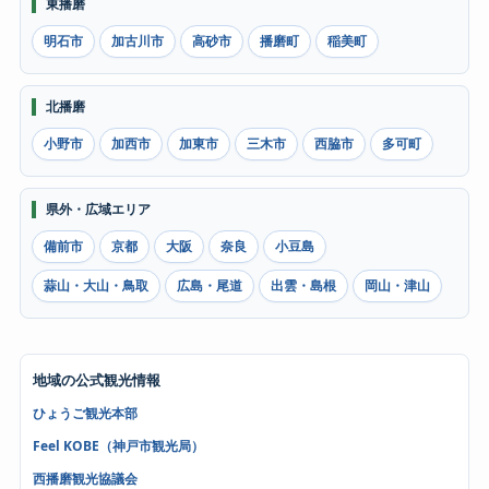
東播磨
明石市
加古川市
高砂市
播磨町
稲美町
北播磨
小野市
加西市
加東市
三木市
西脇市
多可町
県外・広域エリア
備前市
京都
大阪
奈良
小豆島
蒜山・大山・鳥取
広島・尾道
出雲・島根
岡山・津山
地域の公式観光情報
ひょうご観光本部
Feel KOBE（神戸市観光局）
西播磨観光協議会