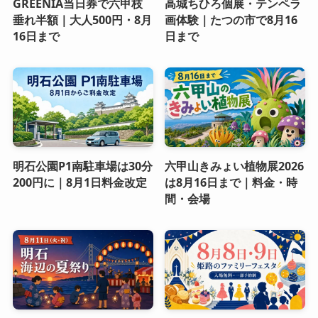
GREENIA当日券で六甲枝
高城ちひろ個展・テンペラ
垂れ半額｜大人500円・8月
画体験｜たつの市で8月16
16日まで
日まで
明石公園P1南駐車場は30分
六甲山きみょい植物展2026
200円に｜8月1日料金改定
は8月16日まで｜料金・時
間・会場