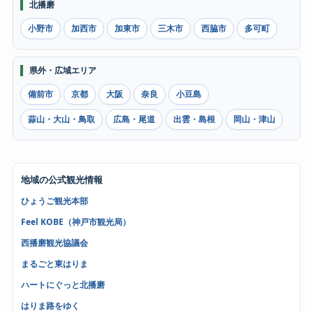
北播磨
小野市
加西市
加東市
三木市
西脇市
多可町
県外・広域エリア
備前市
京都
大阪
奈良
小豆島
蒜山・大山・鳥取
広島・尾道
出雲・島根
岡山・津山
地域の公式観光情報
ひょうご観光本部
Feel KOBE（神戸市観光局）
西播磨観光協議会
まるごと東はりま
ハートにぐっと北播磨
はりま路をゆく