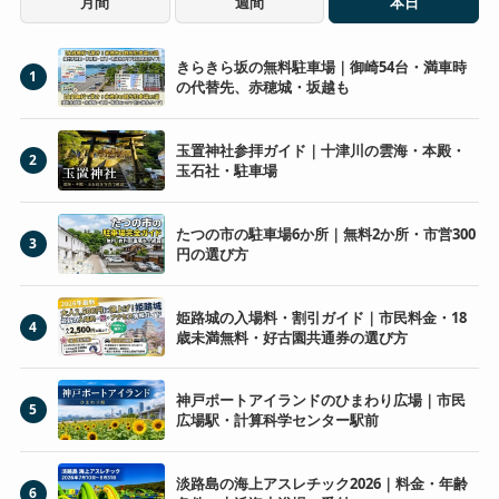
月間
週間
本日
きらきら坂の無料駐車場｜御崎54台・満車時
1
の代替先、赤穂城・坂越も
玉置神社参拝ガイド｜十津川の雲海・本殿・
2
玉石社・駐車場
たつの市の駐車場6か所｜無料2か所・市営300
3
円の選び方
姫路城の入場料・割引ガイド｜市民料金・18
4
歳未満無料・好古園共通券の選び方
神戸ポートアイランドのひまわり広場｜市民
5
広場駅・計算科学センター駅前
淡路島の海上アスレチック2026｜料金・年齢
6