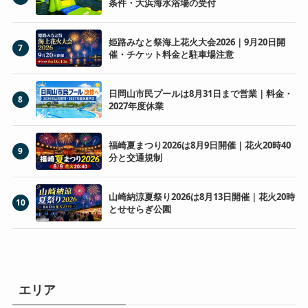
条件・大浜海水浴場の受付
姫路みなと祭海上花火大会2026｜9月20日開
7
催・チケット料金と駐車場注意
日岡山市民プールは8月31日まで営業｜料金・
8
2027年度休業
福崎夏まつり2026は8月9日開催｜花火20時40
9
分と交通規制
山崎納涼夏祭り2026は8月13日開催｜花火20時
10
とせせらぎ公園
エリア