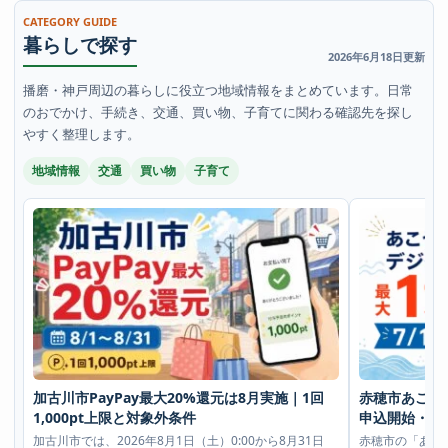
CATEGORY GUIDE
暮らしで探す
2026年6月18日更新
播磨・神戸周辺の暮らしに役立つ地域情報をまとめています。日常
のおでかけ、手続き、交通、買い物、子育てに関わる確認先を探し
やすく整理します。
地域情報
交通
買い物
子育て
加古川市PayPay最大20%還元は8月実施｜1回
赤穂市あこう
1,000pt上限と対象外条件
申込開始・最
加古川市では、2026年8月1日（土）0:00から8月31日
赤穂市の「あこ