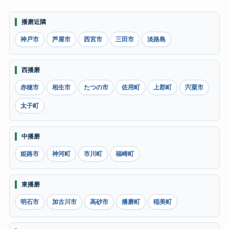
播磨近隣
神戸市
芦屋市
西宮市
三田市
淡路島
西播磨
赤穂市
相生市
たつの市
佐用町
上郡町
宍粟市
太子町
中播磨
姫路市
神河町
市川町
福崎町
東播磨
明石市
加古川市
高砂市
播磨町
稲美町