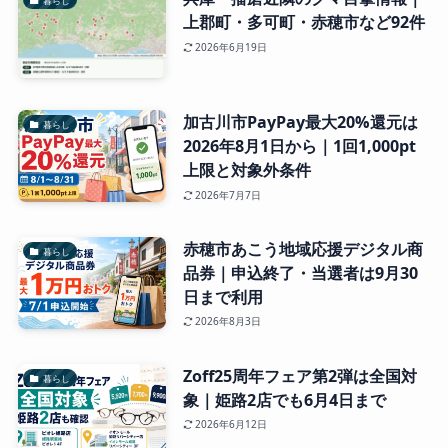
暮らし
上郡町・多可町・赤穂市など92件
2026年6月19日
加古川市PayPay最大20%還元は
暮らし
2026年8月1日から｜1回1,000pt
上限と対象外条件
2026年7月7日
赤穂市あこう地域応援デジタル商
暮らし
品券｜申込終了・当選者は9月30
日まで利用
2026年8月3日
Zoff25周年フェア第2弾は全国対
暮らし
象｜姫路2店でも6月4日まで
2026年6月12日