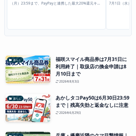
（月）23:59まで、PayPayと連携した最大20%還元キャ
7月1日（水）1
ンペーンが実施される予定で
2,000円で3,
福咲スマイル商品券は7月31日に
暮らし
利用終了｜取扱店の換金申請は8
月10日まで
2026年8月3日
あかしタコPay50は6月30日23:59
暮らし
まで｜残高失効と返金なしに注意
2026年6月29日
兵庫・播磨近隣のクマ目撃情報｜