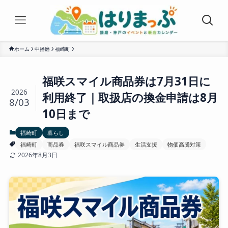
ホーム
中播磨
福崎町
福咲スマイル商品券は7月31日に
2026
利用終了｜取扱店の換金申請は8月
8/03
10日まで
福崎町
暮らし
福崎町
商品券
福咲スマイル商品券
生活支援
物価高騰対策
2026年8月3日