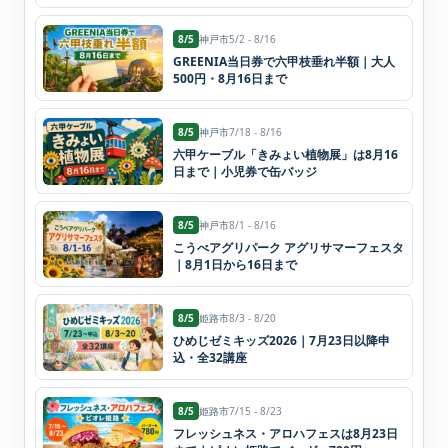
8/5
神戸市
5/2 - 8/16
GREENIA当日券で六甲枝垂れ半額｜大人
500円・8月16日まで
8/5
神戸市
7/18 - 8/16
六甲ケーブル「きみょい植物展」は8月16
日まで｜小児券で缶バッジ
8/5
神戸市
8/1 - 8/16
こうべアグリパーク アグリサマーフェスタ
｜8月1日から16日まで
8/5
姫路市
8/3 - 8/20
ひめじゼミキッズ2026｜7月23日以降申
込・全32講座
8/5
姫路市
7/15 - 8/23
フレッシュネス・アロハフェスは8月23日