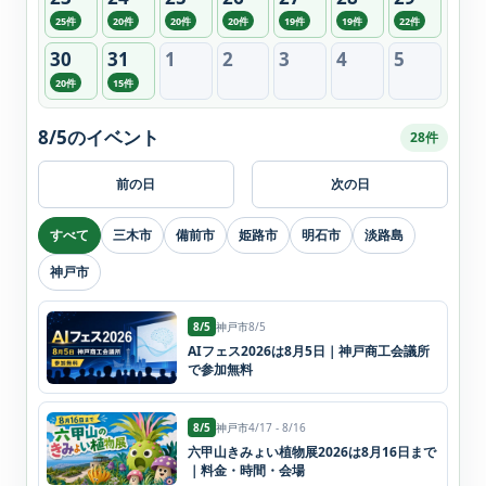
25件
20件
20件
20件
19件
19件
22件
30
31
1
2
3
4
5
20件
15件
8/5のイベント
28件
前の日
次の日
すべて
三木市
備前市
姫路市
明石市
淡路島
神戸市
8/5
神戸市
8/5
AIフェス2026は8月5日｜神戸商工会議所
で参加無料
8/5
神戸市
4/17 - 8/16
六甲山きみょい植物展2026は8月16日まで
｜料金・時間・会場