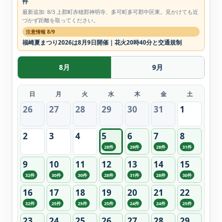
件
最新追加: 8/3 上郡町赤穂郡神明寺、多可町多可郡中区東。見かけても近
づかず距離を取ってください。
注意情報 8/9
福崎夏まつり2026は8月9日開催｜花火20時40分と交通規制
8月
9月
日
月
火
水
木
金
土
26
27
28
29
30
31
1
2
3
4
5
6
7
8
28件
29件
28件
31件
9
10
11
12
13
14
15
32件
30件
30件
28件
31件
28件
30件
16
17
18
19
20
21
22
32件
25件
25件
25件
24件
24件
25件
23
24
25
26
27
28
29