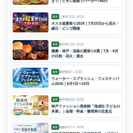
まで｜ピオレ姫路でバーガー780円
8/5
三木市
7/25 - 8/23
ネスタ超夏祭り2026｜7月25日から花火・
縁日・ビンゴ開催
8/5
神戸市
7/25 - 8/23
播磨・神戸・淡路の夏祭り6選｜7月・8月
の日程・花火・屋台
8/5
神戸市
8/1 - 8/23
ウォーター・スプラッシュ・フェスティバ
ル2026｜8月1日〜23日
8/5
神戸市
6/20 - 8/30
神戸ファッション美術館「偕成社 子どもの
本展」｜会期・料金・整理券の注意点
8/5
姫路市
7/11 - 8/30