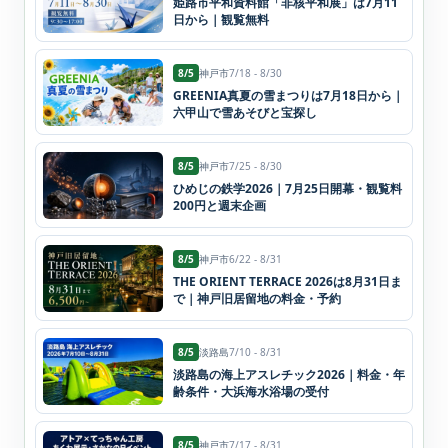
姫路市平和資料館「非核平和展」は7月11
日から｜観覧無料
8/5
神戸市
7/18 - 8/30
GREENIA真夏の雪まつりは7月18日から｜
六甲山で雪あそびと宝探し
8/5
神戸市
7/25 - 8/30
ひめじの鉄学2026｜7月25日開幕・観覧料
200円と週末企画
8/5
神戸市
6/22 - 8/31
THE ORIENT TERRACE 2026は8月31日ま
で｜神戸旧居留地の料金・予約
8/5
淡路島
7/10 - 8/31
淡路島の海上アスレチック2026｜料金・年
齢条件・大浜海水浴場の受付
8/5
神戸市
7/17 - 8/31