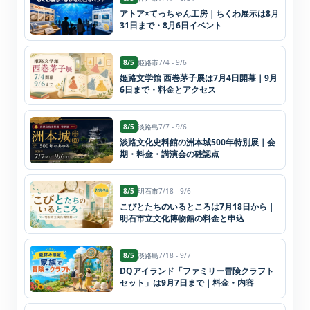
アトア×てっちゃん工房｜ちくわ展示は8月
31日まで・8月6日イベント
8/5
姫路市
7/4 - 9/6
姫路文学館 西巻茅子展は7月4日開幕｜9月
6日まで・料金とアクセス
8/5
淡路島
7/7 - 9/6
淡路文化史料館の洲本城500年特別展｜会
期・料金・講演会の確認点
8/5
明石市
7/18 - 9/6
こびとたちのいるところは7月18日から｜
明石市立文化博物館の料金と申込
8/5
淡路島
7/18 - 9/7
DQアイランド「ファミリー冒険クラフト
セット」は9月7日まで｜料金・内容