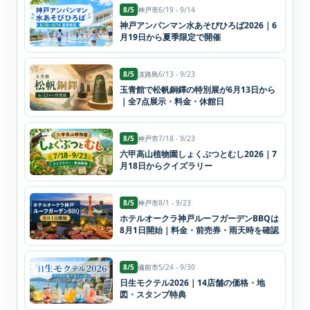
8/5
神戸市
6/19 - 9/14
神戸アンパンマン水あそびひろば2026｜6
月19日から夏季限定で開催
8/5
淡路島
6/13 - 9/23
玉青館で松帆銅鐸の特別展が6月13日から
｜全7点展示・料金・休館日
8/5
神戸市
7/18 - 9/23
六甲高山植物園しょくぶつとむし2026｜7
月18日からクイズラリー
8/5
神戸市
8/1 - 9/23
ホテルオークラ神戸ルーフガーデンBBQは
8月1日開始｜料金・前売券・雨天時を確認
8/5
備前市
5/24 - 9/30
日生モクテル2026｜14店舗の価格・地
図・スタンプ特典