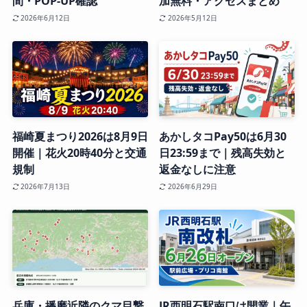
間・POP-UP確認
加無料・アクセスまとめ
2026年6月12日
2026年5月12日
福崎夏まつり2026は8月9日
あかしタコPay50は6月30
開催｜花火20時40分と交通
日23:59まで｜残高失効と
規制
返金なしに注意
2026年7月13日
2026年6月29日
兵庫・播磨近隣のクマ目撃
JR西明石駅南口は開業｜午