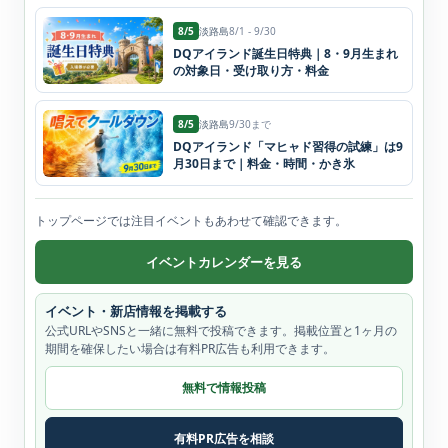
8/5
淡路島
8/1 - 9/30
DQアイランド誕生日特典｜8・9月生まれ
の対象日・受け取り方・料金
8/5
淡路島
9/30まで
DQアイランド「マヒャド習得の試練」は9
月30日まで｜料金・時間・かき氷
トップページでは注目イベントもあわせて確認できます。
イベントカレンダーを見る
イベント・新店情報を掲載する
公式URLやSNSと一緒に無料で投稿できます。掲載位置と1ヶ月の
期間を確保したい場合は有料PR広告も利用できます。
無料で情報投稿
有料PR広告を相談