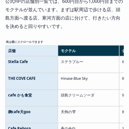
公式HPの店舗別一覧では、600円台から1,000円台までの
モクテルが並んでいます。まずは駅周辺で歩ける店、頭
島方面へ渡る店、寒河方面の店に分けて、行きたい方向
を決めると回りやすいです。
店舗
モクテル
公
Stella Cafe
ステラブルー
60
THE COVE CAFE
Hinase Blue Sky
80
cafe かも食堂
頭島クリームソーダ
90
麹cafe天goo
天狗の雫
80
Cafe Reborn
蒼の余白
1,