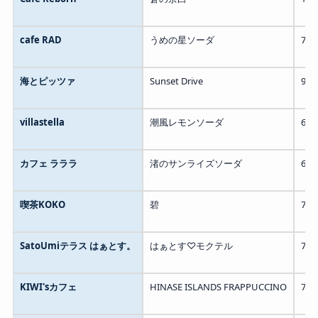
cafe RAD
うめの星ソーダ
73
海とピッツァ
Sunset Drive
90
villastella
潮風レモンソーダ
65
カフェ ラララ
渚のサンライズソーダ
60
喫茶KOKO
碧
70
SatoUmiテラス はぁとす。
はぁとす♡モクテル
70
KIWI'sカフェ
HINASE ISLANDS FRAPPUCCINO
70