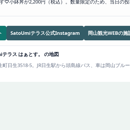
す♡小鉢丼が2,200円（税込）。数量限定のため、当日の
ト
SatoUmiテラス公式Instagram
岡山観光WEBの施
Umiテラス はぁとす。 の地図
町日生3518-5。JR日生駅から頭島線バス、車は岡山ブル