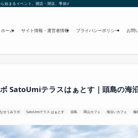
これから始まるイベント、開店・閉店、季節の花、週末のおでかけ情報を日程順に
ホーム
サイト情報・運営者情報
プライバシーポリシー
お問
ボ SatoUmiテラスはぁとす｜頭島の
なせうみラボ
SatoUmiテラス はぁとす
頭島
岡山カフェ
海沿いカフェ
備