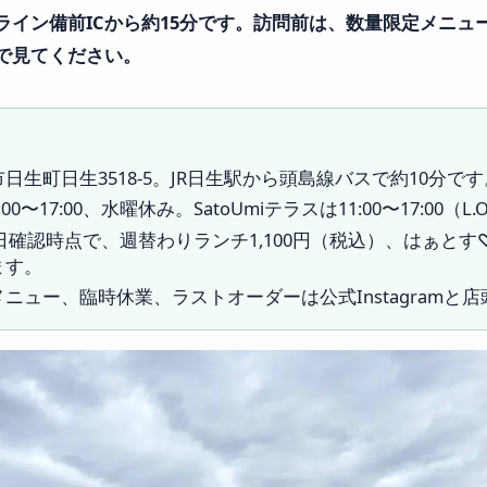
ライン備前ICから約15分です。訪問前は、数量限定メニュ
投稿で見てください。
日生町日生3518-5。JR日生駅から頭島線バスで約10分です
00〜17:00、水曜休み。SatoUmiテラスは11:00〜17:00（L
月5日確認時点で、週替わりランチ1,100円（税込）、はぁとす♡
ます。
ニュー、臨時休業、ラストオーダーは公式Instagramと