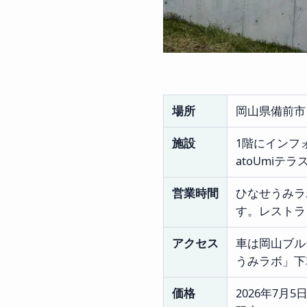
場所
岡山県備前市
施設
1階にインフ
atoUmi
営業時間
ひなせうみラボは
す。レストラ
アクセス
車は岡山ブル
うみラボ」下
価格
2026年7月