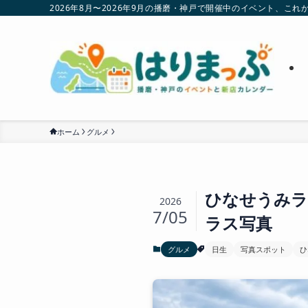
2026年8月〜2026年9月の播磨・神戸で開催中のイベント、
ホーム
グルメ
ひなせうみラ
2026
7/05
ラス写真
グルメ
日生
写真スポット
ひ