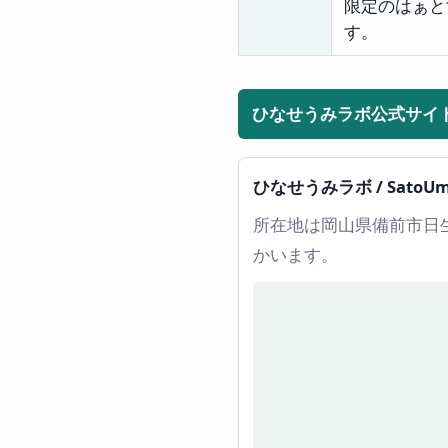
限定のはぁと
す。
ひなせうみラボ公式サイ
ひなせうみラボ / Sato
所在地は岡山県備前市日生
かいます。