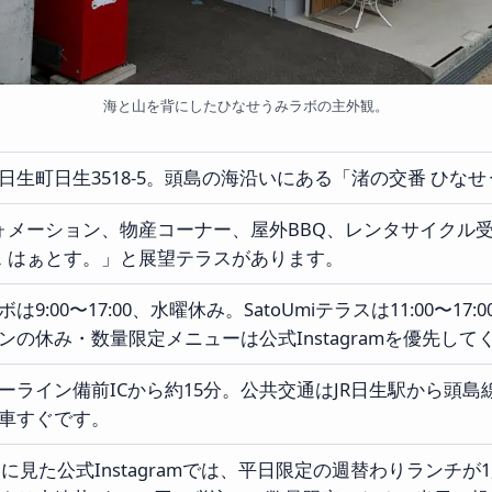
海と山を背にしたひなせうみラボの主外観。
日生町日生3518-5。頭島の海沿いにある「渚の交番 ひな
ォメーション、物産コーナー、屋外BBQ、レンタサイクル受
テラス はぁとす。」と展望テラスがあります。
9:00〜17:00、水曜休み。SatoUmiテラスは11:00〜17:00
ンの休み・数量限定メニューは公式Instagramを優先して
ーライン備前ICから約15分。公共交通はJR日生駅から頭島
車すぐです。
5日に見た公式Instagramでは、平日限定の週替わりランチが