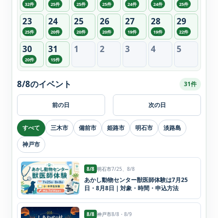
32件
25件
25件
25件
24件
24件
25件
23
24
25
26
27
28
29
25件
20件
20件
20件
19件
19件
22件
30
31
1
2
3
4
5
20件
15件
8/8のイベント
31件
前の日
次の日
すべて
三木市
備前市
姫路市
明石市
淡路島
神戸市
8/8
明石市
7/25、8/8
あかし動物センター獣医師体験は7月25
日・8月8日｜対象・時間・申込方法
8/8
神戸市
8/8・8/9