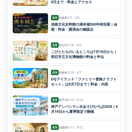
6日まで・料金とアクセス
8/8
淡路島
7/7 - 9/6
淡路文化史料館の洲本城500年特別展｜会
期・料金・講演会の確認点
8/8
明石市
7/18 - 9/6
こびとたちのいるところは7月18日から｜
明石市立文化博物館の料金と申込
8/8
淡路島
7/18 - 9/7
DQアイランド「ファミリー冒険クラフト
セット」は9月7日まで｜料金・内容
8/8
神戸市
6/19 - 9/14
神戸アンパンマン水あそびひろば2026｜6
月19日から夏季限定で開催
8/8
淡路島
6/13 - 9/23