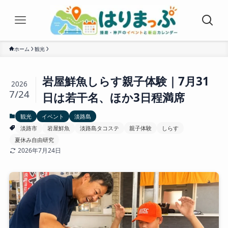
ホーム
観光
岩屋鮮魚しらす親子体験｜7月31
2026
7/24
日は若干名、ほか3日程満席
観光
イベント
淡路島
淡路市
岩屋鮮魚
淡路島タコステ
親子体験
しらす
夏休み自由研究
2026年7月24日