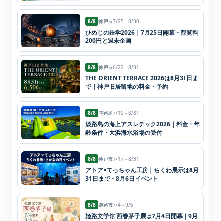
8/8
神戸市
7/25 - 8/30
ひめじの鉄学2026｜7月25日開幕・観覧料
200円と週末企画
8/8
神戸市
6/22 - 8/31
THE ORIENT TERRACE 2026は8月31日ま
で｜神戸旧居留地の料金・予約
8/8
淡路島
7/10 - 8/31
淡路島の海上アスレチック2026｜料金・年
齢条件・大浜海水浴場の受付
8/8
神戸市
7/17 - 8/31
アトア×てっちゃん工房｜ちくわ展示は8月
31日まで・8月6日イベント
8/8
姫路市
7/4 - 9/6
姫路文学館 西巻茅子展は7月4日開幕｜9月