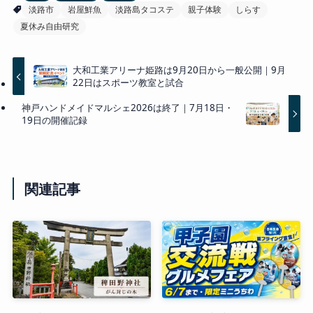
淡路市
岩屋鮮魚
淡路島タコステ
親子体験
しらす
夏休み自由研究
大和工業アリーナ姫路は9月20日から一般公開｜9月
22日はスポーツ教室と試合
神戸ハンドメイドマルシェ2026は終了｜7月18日・
19日の開催記録
関連記事