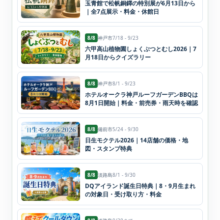
玉青館で松帆銅鐸の特別展が6月13日から
｜全7点展示・料金・休館日
8/8
神戸市
7/18 - 9/23
六甲高山植物園しょくぶつとむし2026｜7
月18日からクイズラリー
8/8
神戸市
8/1 - 9/23
ホテルオークラ神戸ルーフガーデンBBQは
8月1日開始｜料金・前売券・雨天時を確認
8/8
備前市
5/24 - 9/30
日生モクテル2026｜14店舗の価格・地
図・スタンプ特典
8/8
淡路島
8/1 - 9/30
DQアイランド誕生日特典｜8・9月生まれ
の対象日・受け取り方・料金