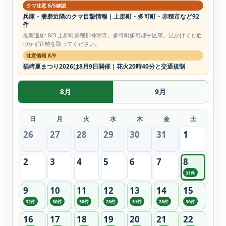
クマ注意 8/5確認
兵庫・播磨近隣のクマ目撃情報｜上郡町・多可町・赤穂市など92
件
最新追加: 8/3 上郡町赤穂郡神明寺、多可町多可郡中区東。見かけても近
づかず距離を取ってください。
注意情報 8/9
福崎夏まつり2026は8月9日開催｜花火20時40分と交通規制
8月
9月
日
月
火
水
木
金
土
26
27
28
29
30
31
1
2
3
4
5
6
7
8
31件
9
10
11
12
13
14
15
32件
30件
30件
28件
31件
28件
30件
16
17
18
19
20
21
22