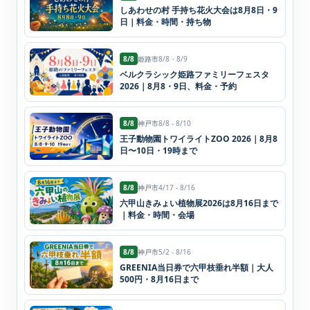
しあわせの村 手持ち花火大会は8月8日・9
日｜料金・時間・持ち物
8/8
姫路市
8/8・8/9
ベルクラシック姫路ファミリーフェスタ
2026｜8月8・9日、料金・予約
8/8
神戸市
8/8 - 8/10
王子動物園トワイライトZOO 2026｜8月8
日〜10日・19時まで
8/8
神戸市
4/17 - 8/16
六甲山きみょい植物展2026は8月16日まで
｜料金・時間・会場
8/8
神戸市
5/2 - 8/16
GREENIA当日券で六甲枝垂れ半額｜大人
500円・8月16日まで