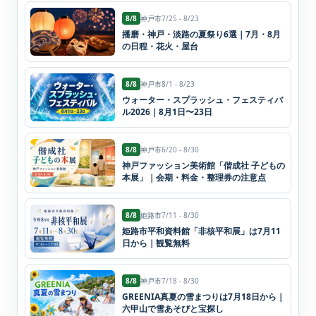
8/8
神戸市
7/25 - 8/23
播磨・神戸・淡路の夏祭り6選｜7月・8月
の日程・花火・屋台
8/8
神戸市
8/1 - 8/23
ウォーター・スプラッシュ・フェスティバ
ル2026｜8月1日〜23日
8/8
神戸市
6/20 - 8/30
神戸ファッション美術館「偕成社 子どもの
本展」｜会期・料金・整理券の注意点
8/8
姫路市
7/11 - 8/30
姫路市平和資料館「非核平和展」は7月11
日から｜観覧無料
8/8
神戸市
7/18 - 8/30
GREENIA真夏の雪まつりは7月18日から｜
六甲山で雪あそびと宝探し