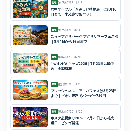
8/8
神戸市
7/18 - 8/16
六甲ケーブル「きみょい植物展」は8月16
日まで｜小児券で缶バッジ
8/8
神戸市
8/1 - 8/16
こうべアグリパーク アグリサマーフェスタ
｜8月1日から16日まで
8/8
姫路市
8/3 - 8/20
ひめじゼミキッズ2026｜7月23日以降申
込・全32講座
8/8
姫路市
7/15 - 8/23
フレッシュネス・アロハフェスは8月23日
まで｜ピオレ姫路でバーガー780円
8/8
三木市
7/25 - 8/23
ネスタ超夏祭り2026｜7月25日から花火・
縁日・ビンゴ開催