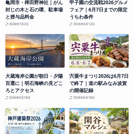
亀岡市・稗田野神社｜がん
甲子園の交流戦2026グルメ
封じの木と石の環、駐車場
フェア｜6月7日までの限定
と授与品料金
うちわ条件
2026年7月2日
2026年6月12日
大蔵海岸公園が朝日・夕陽
宍粟牛まつり2026は6月7日
百選に｜明石海峡の見どこ
で終了｜道の駅みなみ波賀
ろとアクセス
の開催記録
2026年6月18日
2026年6月18日