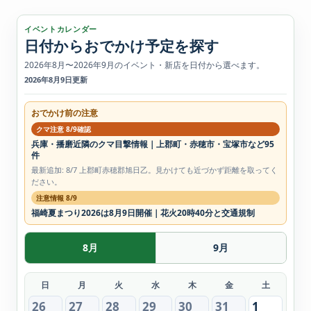
イベントカレンダー
日付からおでかけ予定を探す
2026年8月〜2026年9月のイベント・新店を日付から選べます。
2026年8月9日更新
おでかけ前の注意
クマ注意 8/9確認
兵庫・播磨近隣のクマ目撃情報｜上郡町・赤穂市・宝塚市など95
件
最新追加: 8/7 上郡町赤穂郡旭日乙。見かけても近づかず距離を取ってく
ださい。
注意情報 8/9
福崎夏まつり2026は8月9日開催｜花火20時40分と交通規制
8月
9月
日
月
火
水
木
金
土
26
27
28
29
30
31
1