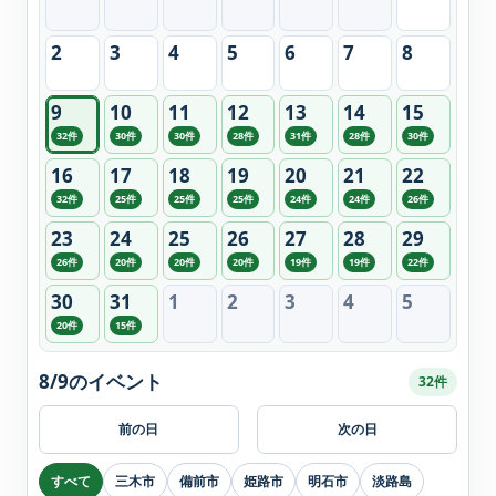
2
3
4
5
6
7
8
9
10
11
12
13
14
15
32件
30件
30件
28件
31件
28件
30件
16
17
18
19
20
21
22
32件
25件
25件
25件
24件
24件
26件
23
24
25
26
27
28
29
26件
20件
20件
20件
19件
19件
22件
30
31
1
2
3
4
5
20件
15件
8/9のイベント
32件
前の日
次の日
すべて
三木市
備前市
姫路市
明石市
淡路島