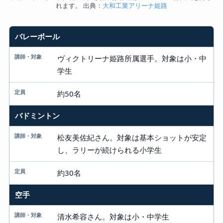
れます。 出典：
大和工業アリーナ姫路
バレーボール
教室
講師・対象
ヴィクトリーナ姫路所属選手。対象は小・中
学生
定員
約50名
バドミントン
松友美佐紀さん。対象は基本ショットが安定
し、ラリーが続けられる小学生
約30名
空手
清水希容さん。対象は小・中学生