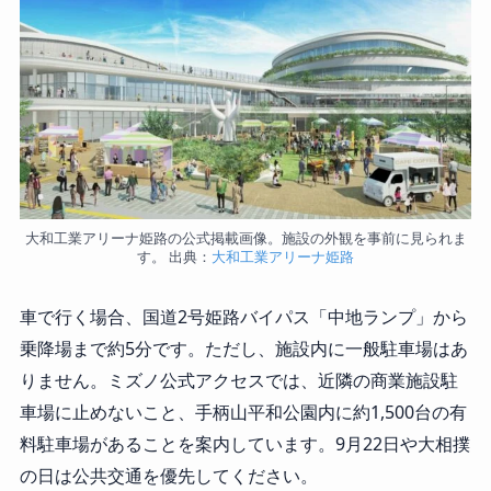
大和工業アリーナ姫路の公式掲載画像。施設の外観を事前に見られま
す。 出典：
大和工業アリーナ姫路
車で行く場合、国道2号姫路バイパス「中地ランプ」から
乗降場まで約5分です。ただし、施設内に一般駐車場はあ
りません。ミズノ公式アクセスでは、近隣の商業施設駐
車場に止めないこと、手柄山平和公園内に約1,500台の有
料駐車場があることを案内しています。9月22日や大相撲
の日は公共交通を優先してください。