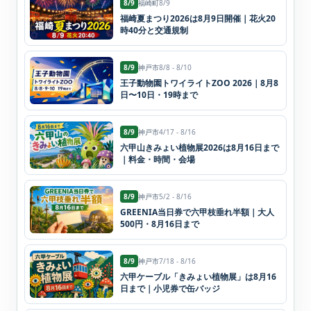
8/9
福崎町
8/9
福崎夏まつり2026は8月9日開催｜花火20
時40分と交通規制
8/9
神戸市
8/8 - 8/10
王子動物園トワイライトZOO 2026｜8月8
日〜10日・19時まで
8/9
神戸市
4/17 - 8/16
六甲山きみょい植物展2026は8月16日まで
｜料金・時間・会場
8/9
神戸市
5/2 - 8/16
GREENIA当日券で六甲枝垂れ半額｜大人
500円・8月16日まで
8/9
神戸市
7/18 - 8/16
六甲ケーブル「きみょい植物展」は8月16
日まで｜小児券で缶バッジ