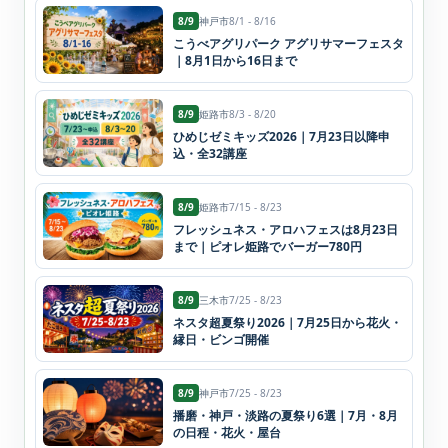
8/9
神戸市
8/1 - 8/16
こうべアグリパーク アグリサマーフェスタ
｜8月1日から16日まで
8/9
姫路市
8/3 - 8/20
ひめじゼミキッズ2026｜7月23日以降申
込・全32講座
8/9
姫路市
7/15 - 8/23
フレッシュネス・アロハフェスは8月23日
まで｜ピオレ姫路でバーガー780円
8/9
三木市
7/25 - 8/23
ネスタ超夏祭り2026｜7月25日から花火・
縁日・ビンゴ開催
8/9
神戸市
7/25 - 8/23
播磨・神戸・淡路の夏祭り6選｜7月・8月
の日程・花火・屋台