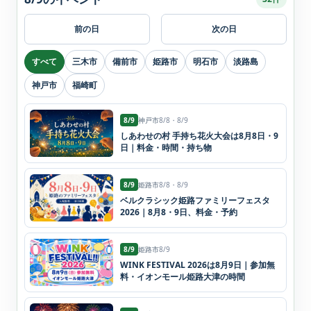
前の日
次の日
すべて
三木市
備前市
姫路市
明石市
淡路島
神戸市
福崎町
8/9
神戸市
8/8・8/9
しあわせの村 手持ち花火大会は8月8日・9
日｜料金・時間・持ち物
8/9
姫路市
8/8・8/9
ベルクラシック姫路ファミリーフェスタ
2026｜8月8・9日、料金・予約
8/9
姫路市
8/9
WINK FESTIVAL 2026は8月9日｜参加無
料・イオンモール姫路大津の時間