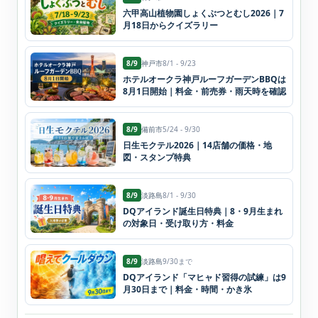
六甲高山植物園しょくぶつとむし2026｜7
月18日からクイズラリー
8/9
神戸市
8/1 - 9/23
ホテルオークラ神戸ルーフガーデンBBQは
8月1日開始｜料金・前売券・雨天時を確認
8/9
備前市
5/24 - 9/30
日生モクテル2026｜14店舗の価格・地
図・スタンプ特典
8/9
淡路島
8/1 - 9/30
DQアイランド誕生日特典｜8・9月生まれ
の対象日・受け取り方・料金
8/9
淡路島
9/30まで
DQアイランド「マヒャド習得の試練」は9
月30日まで｜料金・時間・かき氷