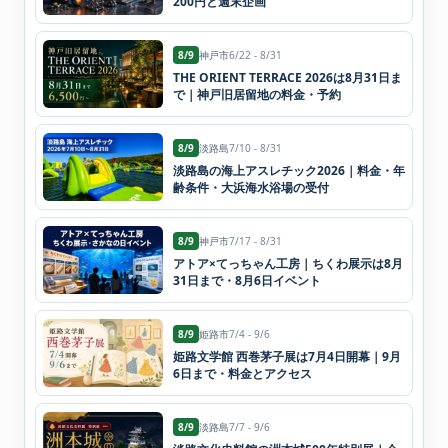
200円と週末企画
8/9
神戸市
6/22 - 8/31
THE ORIENT TERRACE 2026は8月31日ま
で｜神戸旧居留地の料金・予約
8/9
淡路島
7/10 - 8/31
淡路島の海上アスレチック2026｜料金・年
齢条件・大浜海水浴場の受付
8/9
神戸市
7/17 - 8/31
アトア×てっちゃん工房｜ちくわ展示は8月
31日まで・8月6日イベント
8/9
姫路市
7/4 - 9/6
姫路文学館 西巻茅子展は7月4日開幕｜9月
6日まで・料金とアクセス
8/9
淡路島
7/7 - 9/6