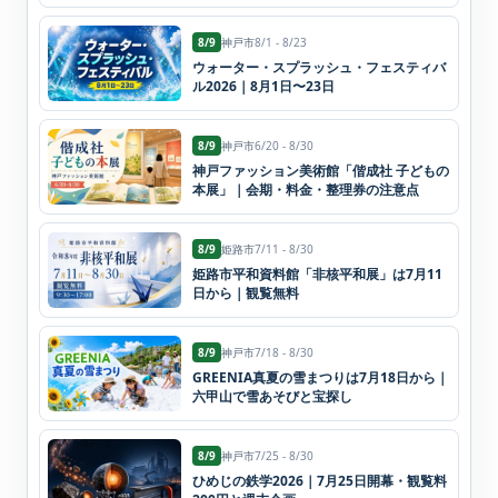
8/9
神戸市
8/1 - 8/23
ウォーター・スプラッシュ・フェスティバ
ル2026｜8月1日〜23日
8/9
神戸市
6/20 - 8/30
神戸ファッション美術館「偕成社 子どもの
本展」｜会期・料金・整理券の注意点
8/9
姫路市
7/11 - 8/30
姫路市平和資料館「非核平和展」は7月11
日から｜観覧無料
8/9
神戸市
7/18 - 8/30
GREENIA真夏の雪まつりは7月18日から｜
六甲山で雪あそびと宝探し
8/9
神戸市
7/25 - 8/30
ひめじの鉄学2026｜7月25日開幕・観覧料