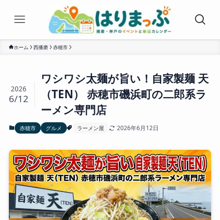
ホーム
西播磨
赤穂市
ワシワシ太麺が旨い！自家製麺 天
2026
（TEN） 赤穂市磯浜町の二郎系ラ
6/12
ーメン専門店
2026年6月12日
赤穂市
グルメ
ラーメン屋