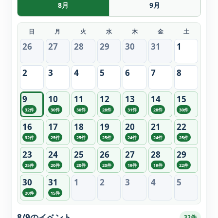
8月
9月
日
月
火
水
木
金
土
26
27
28
29
30
31
1
2
3
4
5
6
7
8
9
10
11
12
13
14
15
32件
30件
30件
28件
31件
28件
30件
16
17
18
19
20
21
22
32件
25件
25件
25件
24件
24件
25件
23
24
25
26
27
28
29
25件
20件
20件
20件
19件
19件
22件
30
31
1
2
3
4
5
20件
15件
8/9のイベント
32件