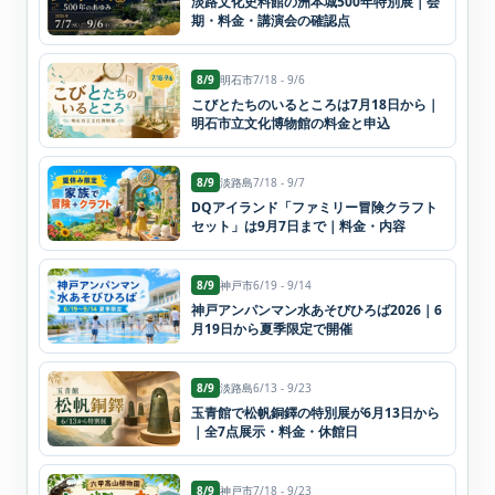
淡路文化史料館の洲本城500年特別展｜会
期・料金・講演会の確認点
8/9
明石市
7/18 - 9/6
こびとたちのいるところは7月18日から｜
明石市立文化博物館の料金と申込
8/9
淡路島
7/18 - 9/7
DQアイランド「ファミリー冒険クラフト
セット」は9月7日まで｜料金・内容
8/9
神戸市
6/19 - 9/14
神戸アンパンマン水あそびひろば2026｜6
月19日から夏季限定で開催
8/9
淡路島
6/13 - 9/23
玉青館で松帆銅鐸の特別展が6月13日から
｜全7点展示・料金・休館日
8/9
神戸市
7/18 - 9/23