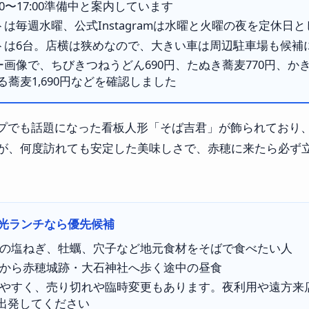
15:00〜17:00準備中と案内しています
は毎週水曜、公式Instagramは水曜と火曜の夜を定休日
トは6台。店横は狭めなので、大きい車は周辺駐車場も候補
画像で、ちびきつねうどん690円、たぬき蕎麦770円、かきそ
ざる蕎麦1,690円などを確認しました
プでも話題になった看板人形「そば吉君」が飾られており
すが、何度訪れても安定した美味しさで、赤穂に来たら必ず
光ランチなら優先候補
の塩ねぎ、牡蠣、穴子など地元食材をそばで食べたい人
から赤穂城跡・大石神社へ歩く途中の昼食
やすく、売り切れや臨時変更もあります。夜利用や遠方来
から出発してください