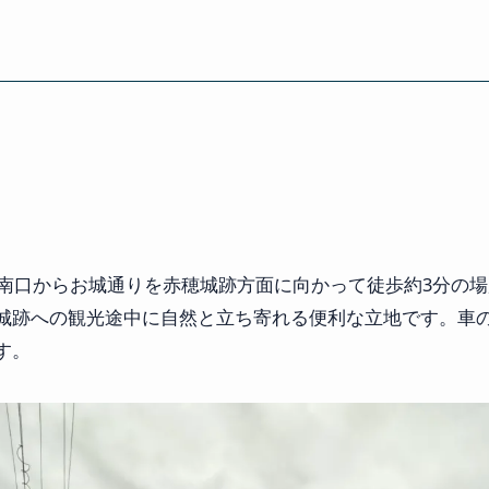
穂駅南口からお城通りを赤穂城跡方面に向かって徒歩約3分の
城跡への観光途中に自然と立ち寄れる便利な立地です。車
す。