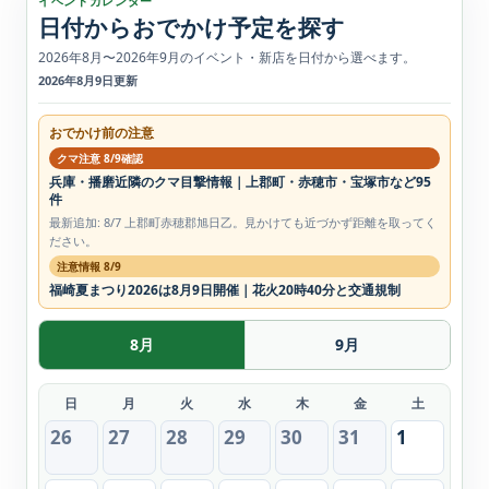
イベントカレンダー
日付からおでかけ予定を探す
2026年8月〜2026年9月のイベント・新店を日付から選べます。
2026年8月9日更新
おでかけ前の注意
クマ注意 8/9確認
兵庫・播磨近隣のクマ目撃情報｜上郡町・赤穂市・宝塚市など95
件
最新追加: 8/7 上郡町赤穂郡旭日乙。見かけても近づかず距離を取ってく
ださい。
注意情報 8/9
福崎夏まつり2026は8月9日開催｜花火20時40分と交通規制
8月
9月
日
月
火
水
木
金
土
26
27
28
29
30
31
1