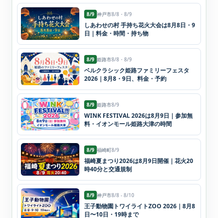
8/9
神戸市
8/8・8/9
しあわせの村 手持ち花火大会は8月8日・9
日｜料金・時間・持ち物
8/9
姫路市
8/8・8/9
ベルクラシック姫路ファミリーフェスタ
2026｜8月8・9日、料金・予約
8/9
姫路市
8/9
WINK FESTIVAL 2026は8月9日｜参加無
料・イオンモール姫路大津の時間
8/9
福崎町
8/9
福崎夏まつり2026は8月9日開催｜花火20
時40分と交通規制
8/9
神戸市
8/8 - 8/10
王子動物園トワイライトZOO 2026｜8月8
日〜10日・19時まで