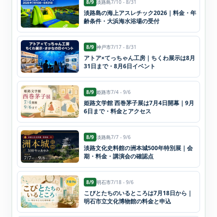
8/9
淡路島
7/10 - 8/31
淡路島の海上アスレチック2026｜料金・年
齢条件・大浜海水浴場の受付
8/9
神戸市
7/17 - 8/31
アトア×てっちゃん工房｜ちくわ展示は8月
31日まで・8月6日イベント
8/9
姫路市
7/4 - 9/6
姫路文学館 西巻茅子展は7月4日開幕｜9月
6日まで・料金とアクセス
8/9
淡路島
7/7 - 9/6
淡路文化史料館の洲本城500年特別展｜会
期・料金・講演会の確認点
8/9
明石市
7/18 - 9/6
こびとたちのいるところは7月18日から｜
明石市立文化博物館の料金と申込