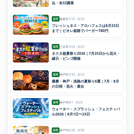
込・全32講座
8/9
姫路市
7/15 - 8/23
フレッシュネス・アロハフェスは8月23日
まで｜ピオレ姫路でバーガー780円
8/9
三木市
7/25 - 8/23
ネスタ超夏祭り2026｜7月25日から花火・
縁日・ビンゴ開催
8/9
神戸市
7/25 - 8/23
播磨・神戸・淡路の夏祭り6選｜7月・8月
の日程・花火・屋台
8/9
神戸市
8/1 - 8/23
ウォーター・スプラッシュ・フェスティバ
ル2026｜8月1日〜23日
8/9
神戸市
6/20 - 8/30