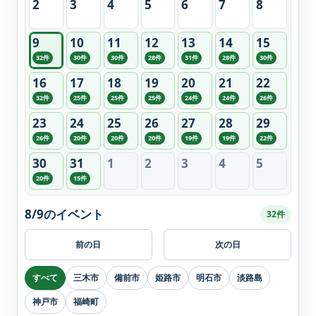
2
3
4
5
6
7
8
9
10
11
12
13
14
15
32件
30件
30件
28件
31件
28件
30件
16
17
18
19
20
21
22
32件
25件
25件
25件
24件
24件
26件
23
24
25
26
27
28
29
26件
20件
20件
20件
19件
19件
22件
30
31
1
2
3
4
5
20件
15件
8/9のイベント
32件
前の日
次の日
すべて
三木市
備前市
姫路市
明石市
淡路島
神戸市
福崎町