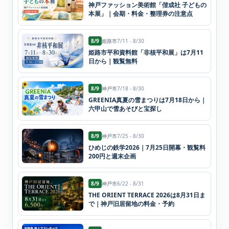
神戸ファッション美術館「偕成社 子どもの
本展」｜会期・料金・整理券の注意点
8/9
姫路市
7/11 - 8/30
姫路市平和資料館「非核平和展」は7月11
日から｜観覧無料
8/9
神戸市
7/18 - 8/30
GREENIA真夏の雪まつりは7月18日から｜
六甲山で雪あそびと宝探し
8/9
神戸市
7/25 - 8/30
ひめじの鉄学2026｜7月25日開幕・観覧料
200円と週末企画
8/9
神戸市
6/22 - 8/31
THE ORIENT TERRACE 2026は8月31日ま
で｜神戸旧居留地の料金・予約