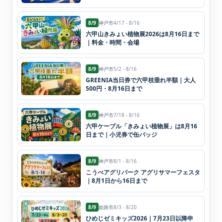
8/9
神戸市
4/17 - 8/16
六甲山きみょい植物展2026は8月16日まで
｜料金・時間・会場
8/9
神戸市
5/2 - 8/16
GREENIA当日券で六甲枝垂れ半額｜大人
500円・8月16日まで
8/9
神戸市
7/18 - 8/16
六甲ケーブル「きみょい植物展」は8月16
日まで｜小児券で缶バッジ
8/9
神戸市
8/1 - 8/16
こうべアグリパーク アグリサマーフェスタ
｜8月1日から16日まで
8/9
姫路市
8/3 - 8/20
ひめじゼミキッズ2026｜7月23日以降申