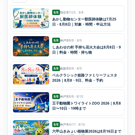
8/8
明石市
7/25、8/8
あかし動物センター獣医師体験は7月25
日・8月8日｜対象・時間・申込方法
8/8
神戸市
8/8・8/9
しあわせの村 手持ち花火大会は8月8日・9
日｜料金・時間・持ち物
8/8
姫路市
8/8・8/9
ベルクラシック姫路ファミリーフェスタ
2026｜8月8・9日、料金・予約
8/8
神戸市
8/8 - 8/10
王子動物園トワイライトZOO 2026｜8月8
日〜10日・19時まで
8/8
神戸市
4/17 - 8/16
六甲山きみょい植物展2026は8月16日まで