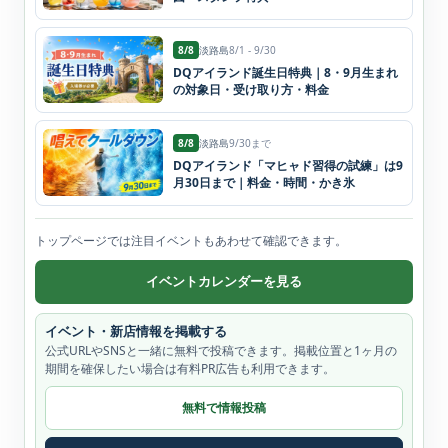
8/8
淡路島
8/1 - 9/30
DQアイランド誕生日特典｜8・9月生まれ
の対象日・受け取り方・料金
8/8
淡路島
9/30まで
DQアイランド「マヒャド習得の試練」は9
月30日まで｜料金・時間・かき氷
トップページでは注目イベントもあわせて確認できます。
イベントカレンダーを見る
イベント・新店情報を掲載する
公式URLやSNSと一緒に無料で投稿できます。掲載位置と1ヶ月の
期間を確保したい場合は有料PR広告も利用できます。
無料で情報投稿