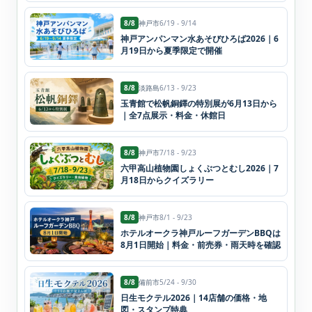
8/8
神戸市
6/19 - 9/14
神戸アンパンマン水あそびひろば2026｜6
月19日から夏季限定で開催
8/8
淡路島
6/13 - 9/23
玉青館で松帆銅鐸の特別展が6月13日から
｜全7点展示・料金・休館日
8/8
神戸市
7/18 - 9/23
六甲高山植物園しょくぶつとむし2026｜7
月18日からクイズラリー
8/8
神戸市
8/1 - 9/23
ホテルオークラ神戸ルーフガーデンBBQは
8月1日開始｜料金・前売券・雨天時を確認
8/8
備前市
5/24 - 9/30
日生モクテル2026｜14店舗の価格・地
図・スタンプ特典