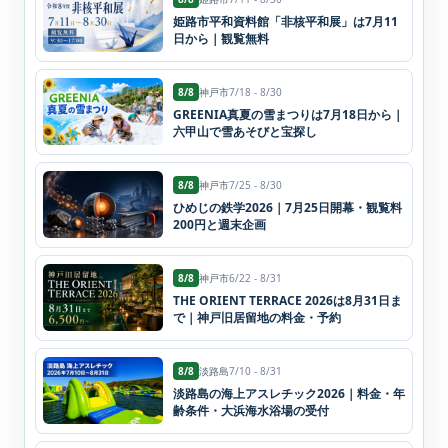
姫路市平和資料館「非核平和展」は7月11
日から｜観覧無料
8/8
神戸市
7/18 - 8/30
GREENIA真夏の雪まつりは7月18日から｜
六甲山で雪あそびと宝探し
8/8
神戸市
7/25 - 8/30
ひめじの鉄学2026｜7月25日開幕・観覧料
200円と週末企画
8/8
神戸市
6/22 - 8/31
THE ORIENT TERRACE 2026は8月31日ま
で｜神戸旧居留地の料金・予約
8/8
淡路島
7/10 - 8/31
淡路島の海上アスレチック2026｜料金・年
齢条件・大浜海水浴場の受付