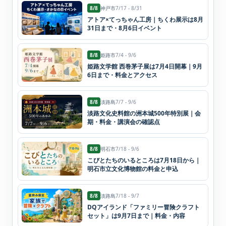
8/8
神戸市
7/17 - 8/31
アトア×てっちゃん工房｜ちくわ展示は8月
31日まで・8月6日イベント
8/8
姫路市
7/4 - 9/6
姫路文学館 西巻茅子展は7月4日開幕｜9月
6日まで・料金とアクセス
8/8
淡路島
7/7 - 9/6
淡路文化史料館の洲本城500年特別展｜会
期・料金・講演会の確認点
8/8
明石市
7/18 - 9/6
こびとたちのいるところは7月18日から｜
明石市立文化博物館の料金と申込
8/8
淡路島
7/18 - 9/7
DQアイランド「ファミリー冒険クラフト
セット」は9月7日まで｜料金・内容