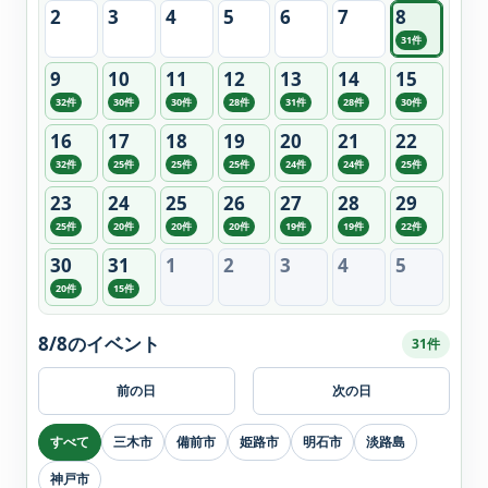
2
3
4
5
6
7
8
31件
9
10
11
12
13
14
15
32件
30件
30件
28件
31件
28件
30件
16
17
18
19
20
21
22
32件
25件
25件
25件
24件
24件
25件
23
24
25
26
27
28
29
25件
20件
20件
20件
19件
19件
22件
30
31
1
2
3
4
5
20件
15件
8/8のイベント
31件
前の日
次の日
すべて
三木市
備前市
姫路市
明石市
淡路島
神戸市