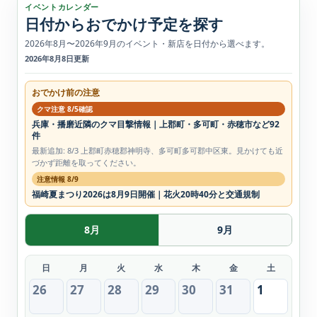
イベントカレンダー
日付からおでかけ予定を探す
2026年8月〜2026年9月のイベント・新店を日付から選べます。
2026年8月8日更新
おでかけ前の注意
クマ注意 8/5確認
兵庫・播磨近隣のクマ目撃情報｜上郡町・多可町・赤穂市など92
件
最新追加: 8/3 上郡町赤穂郡神明寺、多可町多可郡中区東。見かけても近
づかず距離を取ってください。
注意情報 8/9
福崎夏まつり2026は8月9日開催｜花火20時40分と交通規制
8月
9月
日
月
火
水
木
金
土
26
27
28
29
30
31
1