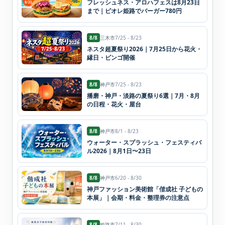
フレッシュネス・アロハフェスは8月23日
まで｜ピオレ姫路でバーガー780円
8/8
三木市
7/25 - 8/23
ネスタ超夏祭り2026｜7月25日から花火・
縁日・ビンゴ開催
8/8
神戸市
7/25 - 8/23
播磨・神戸・淡路の夏祭り6選｜7月・8月
の日程・花火・屋台
8/8
神戸市
8/1 - 8/23
ウォーター・スプラッシュ・フェスティバ
ル2026｜8月1日〜23日
8/8
神戸市
6/20 - 8/30
神戸ファッション美術館「偕成社 子どもの
本展」｜会期・料金・整理券の注意点
8/8
姫路市
7/11 - 8/30