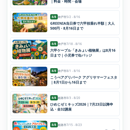
｜料金・時間・会場
8/8
神戸市
5/2 - 8/16
GREENIA当日券で六甲枝垂れ半額｜大人
500円・8月16日まで
8/8
神戸市
7/18 - 8/16
六甲ケーブル「きみょい植物展」は8月16
日まで｜小児券で缶バッジ
8/8
神戸市
8/1 - 8/16
こうべアグリパーク アグリサマーフェスタ
｜8月1日から16日まで
8/8
姫路市
8/3 - 8/20
ひめじゼミキッズ2026｜7月23日以降申
込・全32講座
8/8
姫路市
7/15 - 8/23