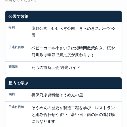
目的
公園で散策
候補
龍野公園、せせらぎ公園、きらめきスポーツ公
園
子連れ目線
ベビーカーや小さい子は短時間散策向き。桜や
確認先
河川敷は季節で満足度が変わります
たつの市商工会 観光ガイド
屋内で学ぶ
揖保乃糸資料館そうめんの里
そうめんの歴史や製造工程を学び、レストラン
と組み合わせやすい。暑い日・雨の日の逃げ場
にもなります