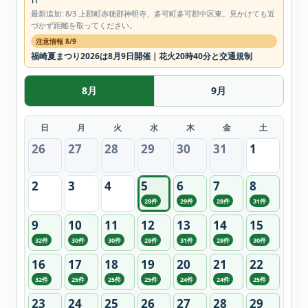
最新追加: 8/3 上郡町赤穂郡神明寺、多可町多可郡中区東。見かけても近
づかず距離を取ってください。
注意情報 8/9
福崎夏まつり2026は8月9日開催｜花火20時40分と交通規制
8月
9月
日
月
火
水
木
金
土
26
27
28
29
30
31
1
2
3
4
5
6
7
8
28件
29件
28件
31件
9
10
11
12
13
14
15
32件
30件
30件
28件
31件
28件
30件
16
17
18
19
20
21
22
32件
25件
25件
25件
24件
24件
25件
23
24
25
26
27
28
29