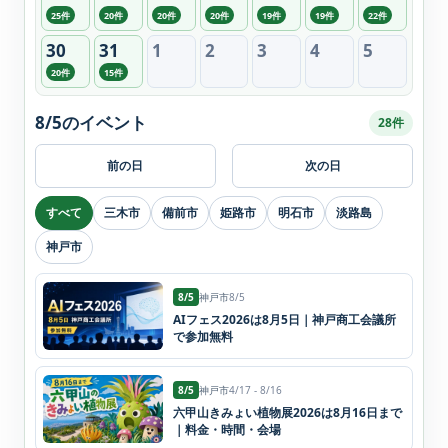
25件
20件
20件
20件
19件
19件
22件
30
31
1
2
3
4
5
20件
15件
8/5のイベント
28件
前の日
次の日
すべて
三木市
備前市
姫路市
明石市
淡路島
神戸市
8/5
神戸市
8/5
AIフェス2026は8月5日｜神戸商工会議所
で参加無料
8/5
神戸市
4/17 - 8/16
六甲山きみょい植物展2026は8月16日まで
｜料金・時間・会場