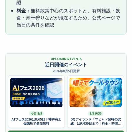
認
料金：
無料散策中心のスポットと、有料施設・飲
食・潮干狩りなどが混在するため、公式ページで
当日の条件を確認
UPCOMING EVENTS
近日開催のイベント
2026年8月5日更新
今日 8/5
8/5-9/30
AIフェス2026は8月5日｜神戸商工
DQアイランド「マヒャド習得の試
会議所で参加無料
練」は9月30日まで｜料金・時間・
かき氷