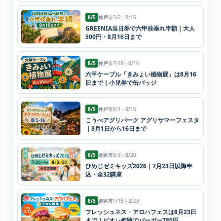
8/5
神戸市
5/2 - 8/16
GREENIA当日券で六甲枝垂れ半額｜大人
500円・8月16日まで
8/5
神戸市
7/18 - 8/16
六甲ケーブル「きみょい植物展」は8月16
日まで｜小児券で缶バッジ
8/5
神戸市
8/1 - 8/16
こうべアグリパーク アグリサマーフェスタ
｜8月1日から16日まで
8/5
姫路市
8/3 - 8/20
ひめじゼミキッズ2026｜7月23日以降申
込・全32講座
8/5
姫路市
7/15 - 8/23
フレッシュネス・アロハフェスは8月23日
まで｜ピオレ姫路でバーガー780円