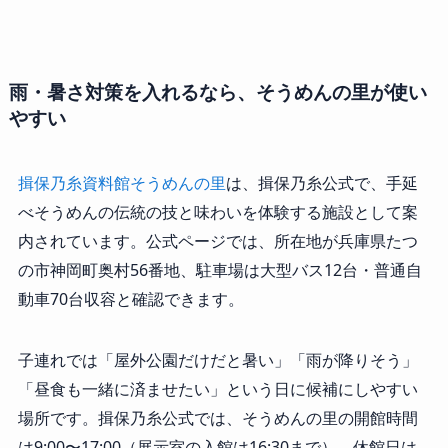
雨・暑さ対策を入れるなら、そうめんの里が使い
やすい
揖保乃糸資料館そうめんの里
は、揖保乃糸公式で、手延
べそうめんの伝統の技と味わいを体験する施設として案
内されています。公式ページでは、所在地が兵庫県たつ
の市神岡町奥村56番地、駐車場は大型バス12台・普通自
動車70台収容と確認できます。
子連れでは「屋外公園だけだと暑い」「雨が降りそう」
「昼食も一緒に済ませたい」という日に候補にしやすい
場所です。揖保乃糸公式では、そうめんの里の開館時間
は9:00〜17:00（展示室の入館は16:30まで）、休館日は