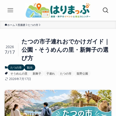
ホーム
西播磨
たつの市
たつの市子連れおでかけガイド｜
2026
公園・そうめんの里・新舞子の選
7/17
び方
たつの市
観光
そうめんの里
新舞子
子連れ
たつの市
龍野公園
2026年7月17日