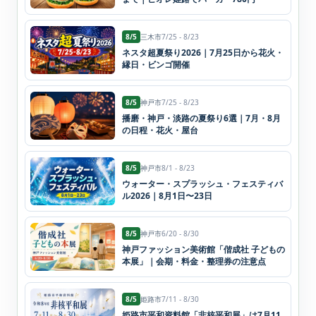
8/5
三木市
7/25 - 8/23
ネスタ超夏祭り2026｜7月25日から花火・
縁日・ビンゴ開催
8/5
神戸市
7/25 - 8/23
播磨・神戸・淡路の夏祭り6選｜7月・8月
の日程・花火・屋台
8/5
神戸市
8/1 - 8/23
ウォーター・スプラッシュ・フェスティバ
ル2026｜8月1日〜23日
8/5
神戸市
6/20 - 8/30
神戸ファッション美術館「偕成社 子どもの
本展」｜会期・料金・整理券の注意点
8/5
姫路市
7/11 - 8/30
姫路市平和資料館「非核平和展」は7月11