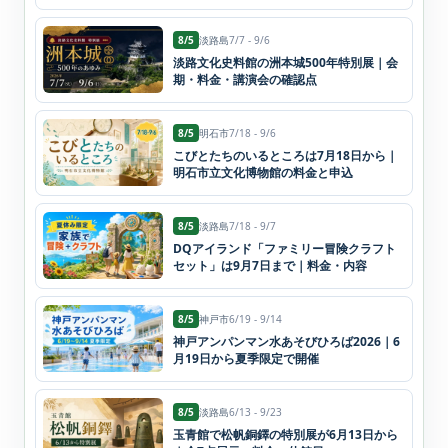
8/5
淡路島
7/7 - 9/6
淡路文化史料館の洲本城500年特別展｜会
期・料金・講演会の確認点
8/5
明石市
7/18 - 9/6
こびとたちのいるところは7月18日から｜
明石市立文化博物館の料金と申込
8/5
淡路島
7/18 - 9/7
DQアイランド「ファミリー冒険クラフト
セット」は9月7日まで｜料金・内容
8/5
神戸市
6/19 - 9/14
神戸アンパンマン水あそびひろば2026｜6
月19日から夏季限定で開催
8/5
淡路島
6/13 - 9/23
玉青館で松帆銅鐸の特別展が6月13日から