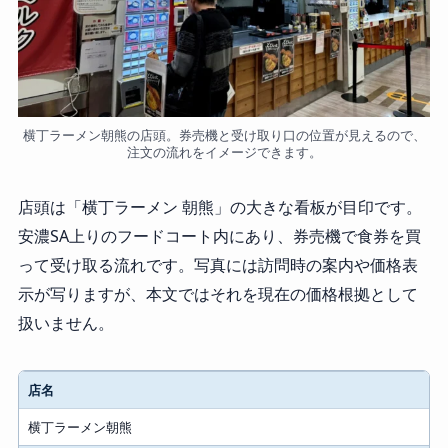
横丁ラーメン朝熊の店頭。券売機と受け取り口の位置が見えるので、
注文の流れをイメージできます。
店頭は「横丁ラーメン 朝熊」の大きな看板が目印です。
安濃SA上りのフードコート内にあり、券売機で食券を買
って受け取る流れです。写真には訪問時の案内や価格表
示が写りますが、本文ではそれを現在の価格根拠として
扱いません。
項目
店名
内容
横丁ラーメン朝熊