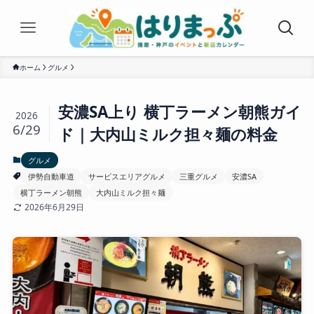
ホーム
グルメ
安濃SA上り 横丁ラーメン朝熊ガイ
2026
6/29
ド｜大内山ミルク担々麺の料金
グルメ
伊勢自動車道
サービスエリアグルメ
三重グルメ
安濃SA
横丁ラーメン朝熊
大内山ミルク担々麺
2026年6月29日