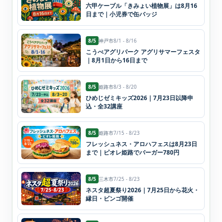
六甲ケーブル「きみょい植物展」は8月16
日まで｜小児券で缶バッジ
8/5
神戸市
8/1 - 8/16
こうべアグリパーク アグリサマーフェスタ
｜8月1日から16日まで
8/5
姫路市
8/3 - 8/20
ひめじゼミキッズ2026｜7月23日以降申
込・全32講座
8/5
姫路市
7/15 - 8/23
フレッシュネス・アロハフェスは8月23日
まで｜ピオレ姫路でバーガー780円
8/5
三木市
7/25 - 8/23
ネスタ超夏祭り2026｜7月25日から花火・
縁日・ビンゴ開催