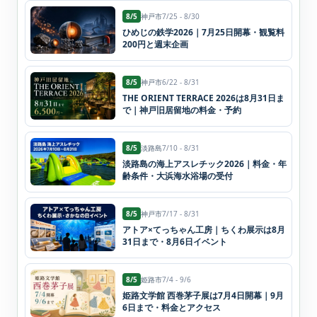
8/5
神戸市
7/25 - 8/30
ひめじの鉄学2026｜7月25日開幕・観覧料
200円と週末企画
8/5
神戸市
6/22 - 8/31
THE ORIENT TERRACE 2026は8月31日ま
で｜神戸旧居留地の料金・予約
8/5
淡路島
7/10 - 8/31
淡路島の海上アスレチック2026｜料金・年
齢条件・大浜海水浴場の受付
8/5
神戸市
7/17 - 8/31
アトア×てっちゃん工房｜ちくわ展示は8月
31日まで・8月6日イベント
8/5
姫路市
7/4 - 9/6
姫路文学館 西巻茅子展は7月4日開幕｜9月
6日まで・料金とアクセス