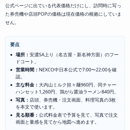
公式ページに出ている代表価格だけにし、訪問時に写っ
た券売機や店頭POPの価格は現在価格の根拠にしていま
せん。
要点
場所：
安濃SA上り（名古屋・新名神方面）のフー
ドコート。
営業時間：
NEXCO中日本公式で7:00〜22:00を確
認。
主な料金：
大内山ミルク担々麺960円、同チャー
ハンセット1,260円、鶏がら醤油ラーメン840円。
写真：
店頭、券売機・注文画面、料理写真の3枚
を本文で使います。
見る順番：
公式料金表で予算を見て、写真で注文
画面と量感を見てから地図へ進めます。