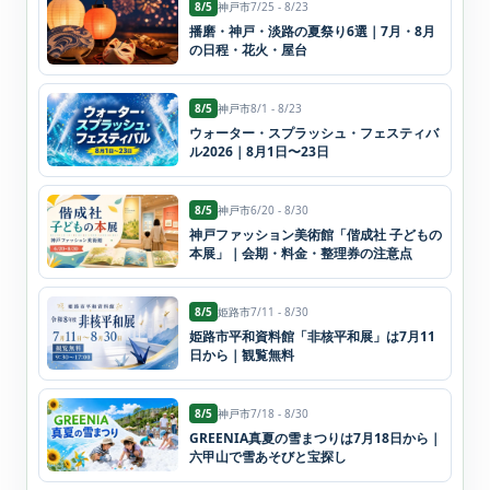
8/5
神戸市
7/25 - 8/23
播磨・神戸・淡路の夏祭り6選｜7月・8月
の日程・花火・屋台
8/5
神戸市
8/1 - 8/23
ウォーター・スプラッシュ・フェスティバ
ル2026｜8月1日〜23日
8/5
神戸市
6/20 - 8/30
神戸ファッション美術館「偕成社 子どもの
本展」｜会期・料金・整理券の注意点
8/5
姫路市
7/11 - 8/30
姫路市平和資料館「非核平和展」は7月11
日から｜観覧無料
8/5
神戸市
7/18 - 8/30
GREENIA真夏の雪まつりは7月18日から｜
六甲山で雪あそびと宝探し