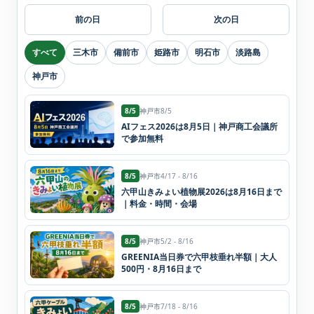
前の日
次の日
すべて
三木市
備前市
姫路市
明石市
淡路島
神戸市
8/5
神戸市
8/5
AIフェス2026は8月5日｜神戸商工会議所
で参加無料
8/5
神戸市
4/17 - 8/16
六甲山きみょい植物展2026は8月16日まで
｜料金・時間・会場
8/5
神戸市
5/2 - 8/16
GREENIA当日券で六甲枝垂れ半額｜大人
500円・8月16日まで
8/5
神戸市
7/18 - 8/16