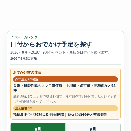
イベントカレンダー
日付からおでかけ予定を探す
2026年8月〜2026年9月のイベント・新店を日付から選べます。
2026年8月5日更新
おでかけ前の注意
クマ注意 8/5確認
兵庫・播磨近隣のクマ目撃情報｜上郡町・多可町・赤穂市など92
件
最新追加: 8/3 上郡町赤穂郡神明寺、多可町多可郡中区東。見かけても近
づかず距離を取ってください。
注意情報 8/9
福崎夏まつり2026は8月9日開催｜花火20時40分と交通規制
8月
9月