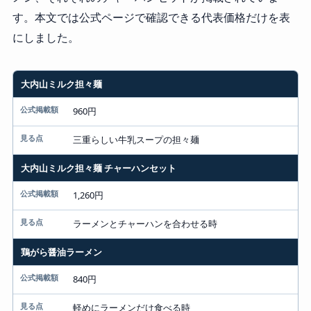
す。本文では公式ページで確認できる代表価格だけを表
にしました。
大内山ミルク担々麺
メニュー
公式掲載額
960円
見る点
三重らしい牛乳スープの担々麺
大内山ミルク担々麺 チャーハンセット
1,260円
ラーメンとチャーハンを合わせる時
鶏がら醤油ラーメン
840円
軽めにラーメンだけ食べる時