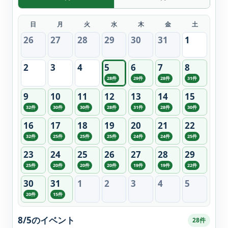
日
月
火
水
木
金
土
26
27
28
29
30
31
1
2
3
4
5
6
7
8
28件
29件
28件
31件
9
10
11
12
13
14
15
32件
30件
30件
28件
31件
28件
30件
16
17
18
19
20
21
22
32件
25件
25件
25件
24件
24件
25件
23
24
25
26
27
28
29
25件
20件
20件
20件
19件
19件
22件
30
31
1
2
3
4
5
20件
15件
8/5のイベント
28件