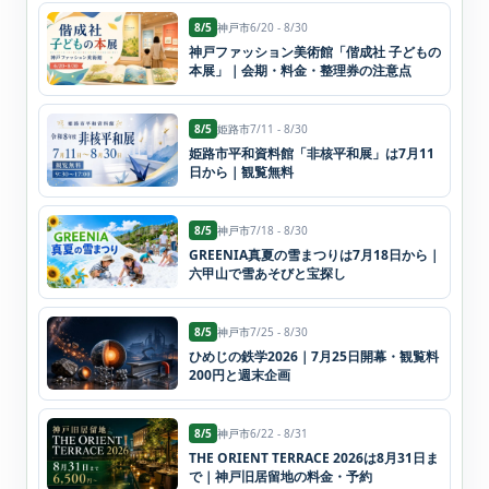
8/5
神戸市
6/20 - 8/30
神戸ファッション美術館「偕成社 子どもの
本展」｜会期・料金・整理券の注意点
8/5
姫路市
7/11 - 8/30
姫路市平和資料館「非核平和展」は7月11
日から｜観覧無料
8/5
神戸市
7/18 - 8/30
GREENIA真夏の雪まつりは7月18日から｜
六甲山で雪あそびと宝探し
8/5
神戸市
7/25 - 8/30
ひめじの鉄学2026｜7月25日開幕・観覧料
200円と週末企画
8/5
神戸市
6/22 - 8/31
THE ORIENT TERRACE 2026は8月31日ま
で｜神戸旧居留地の料金・予約