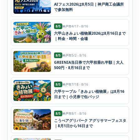
AIフェス2026は8月5日｜神戸商工会議所
で参加無料
8/5
神戸市
4/17 - 8/16
六甲山きみょい植物展2026は8月16日まで
｜料金・時間・会場
8/5
神戸市
5/2 - 8/16
GREENIA当日券で六甲枝垂れ半額｜大人
500円・8月16日まで
8/5
神戸市
7/18 - 8/16
六甲ケーブル「きみょい植物展」は8月16
日まで｜小児券で缶バッジ
8/5
神戸市
8/1 - 8/16
こうべアグリパーク アグリサマーフェスタ
｜8月1日から16日まで