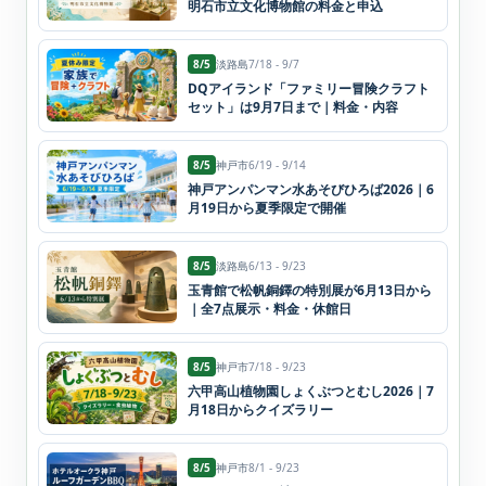
明石市立文化博物館の料金と申込
8/5
淡路島
7/18 - 9/7
DQアイランド「ファミリー冒険クラフト
セット」は9月7日まで｜料金・内容
8/5
神戸市
6/19 - 9/14
神戸アンパンマン水あそびひろば2026｜6
月19日から夏季限定で開催
8/5
淡路島
6/13 - 9/23
玉青館で松帆銅鐸の特別展が6月13日から
｜全7点展示・料金・休館日
8/5
神戸市
7/18 - 9/23
六甲高山植物園しょくぶつとむし2026｜7
月18日からクイズラリー
8/5
神戸市
8/1 - 9/23