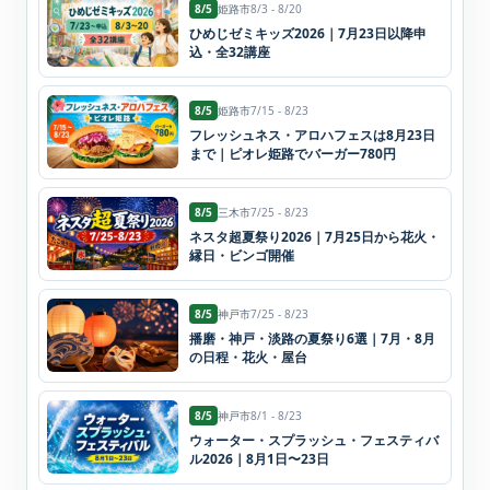
8/5
姫路市
8/3 - 8/20
ひめじゼミキッズ2026｜7月23日以降申
込・全32講座
8/5
姫路市
7/15 - 8/23
フレッシュネス・アロハフェスは8月23日
まで｜ピオレ姫路でバーガー780円
8/5
三木市
7/25 - 8/23
ネスタ超夏祭り2026｜7月25日から花火・
縁日・ビンゴ開催
8/5
神戸市
7/25 - 8/23
播磨・神戸・淡路の夏祭り6選｜7月・8月
の日程・花火・屋台
8/5
神戸市
8/1 - 8/23
ウォーター・スプラッシュ・フェスティバ
ル2026｜8月1日〜23日