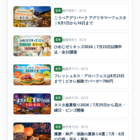
8/9
神戸市
8/1 - 8/16
こうべアグリパーク アグリサマーフェスタ
｜8月1日から16日まで
8/9
姫路市
8/3 - 8/20
ひめじゼミキッズ2026｜7月23日以降申
込・全32講座
8/9
姫路市
7/15 - 8/23
フレッシュネス・アロハフェスは8月23日
まで｜ピオレ姫路でバーガー780円
8/9
三木市
7/25 - 8/23
ネスタ超夏祭り2026｜7月25日から花火・
縁日・ビンゴ開催
8/9
神戸市
7/25 - 8/23
播磨・神戸・淡路の夏祭り6選｜7月・8月
の日程・花火・屋台