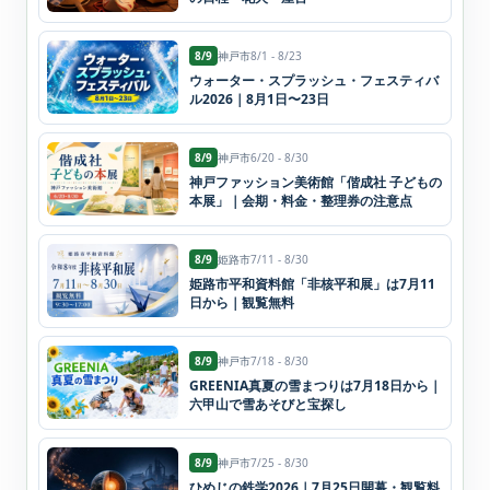
8/9
神戸市
8/1 - 8/23
ウォーター・スプラッシュ・フェスティバ
ル2026｜8月1日〜23日
8/9
神戸市
6/20 - 8/30
神戸ファッション美術館「偕成社 子どもの
本展」｜会期・料金・整理券の注意点
8/9
姫路市
7/11 - 8/30
姫路市平和資料館「非核平和展」は7月11
日から｜観覧無料
8/9
神戸市
7/18 - 8/30
GREENIA真夏の雪まつりは7月18日から｜
六甲山で雪あそびと宝探し
8/9
神戸市
7/25 - 8/30
ひめじの鉄学2026｜7月25日開幕・観覧料