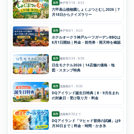
8/9
神戸市
7/18 - 9/23
六甲高山植物園しょくぶつとむし2026｜7
月18日からクイズラリー
8/9
神戸市
8/1 - 9/23
ホテルオークラ神戸ルーフガーデンBBQは
8月1日開始｜料金・前売券・雨天時を確認
8/9
備前市
5/24 - 9/30
日生モクテル2026｜14店舗の価格・地
図・スタンプ特典
8/9
淡路島
8/1 - 9/30
DQアイランド誕生日特典｜8・9月生まれ
の対象日・受け取り方・料金
8/9
淡路島
9/30まで
DQアイランド「マヒャド習得の試練」は9
月30日まで｜料金・時間・かき氷