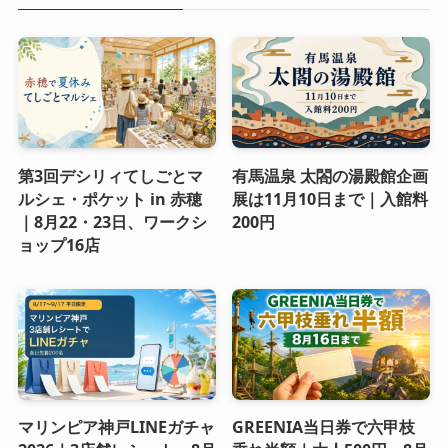
第3回デシリィてしごとマ
有馬温泉 太閤の湯殿館企画
ルシェ・ポケット in 赤穂
展は11月10日まで｜入館料
｜8月22・23日、ワークシ
200円
ョップ16店
マリンピア神戸LINEガチャ
GREENIA当日券で六甲枝