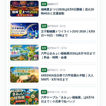
8/9
福崎町
8/9
福崎夏まつり2026は8月9日開催｜花火20
時40分と交通規制
8/9
神戸市
8/8 - 8/10
王子動物園トワイライトZOO 2026｜8月8
日〜10日・19時まで
8/9
神戸市
4/17 - 8/16
六甲山きみょい植物展2026は8月16日まで
｜料金・時間・会場
8/9
神戸市
5/2 - 8/16
GREENIA当日券で六甲枝垂れ半額｜大人
500円・8月16日まで
8/9
神戸市
7/18 - 8/16
六甲ケーブル「きみょい植物展」は8月16
日まで｜小児券で缶バッジ