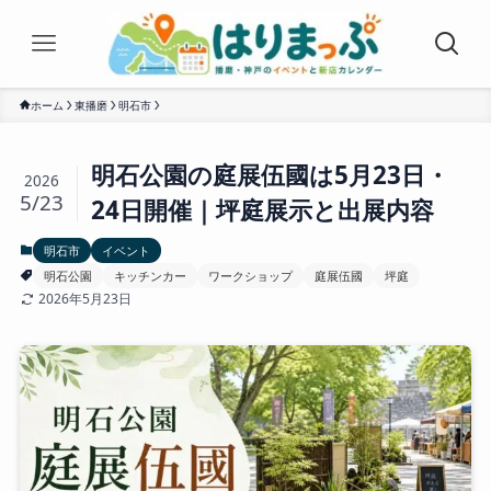
ホーム
東播磨
明石市
明石公園の庭展伍國は5月23日・
2026
5/23
24日開催｜坪庭展示と出展内容
明石市
イベント
明石公園
キッチンカー
ワークショップ
庭展伍國
坪庭
2026年5月23日