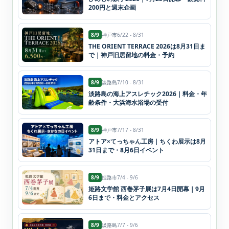
200円と週末企画
8/9
神戸市
6/22 - 8/31
THE ORIENT TERRACE 2026は8月31日ま
で｜神戸旧居留地の料金・予約
8/9
淡路島
7/10 - 8/31
淡路島の海上アスレチック2026｜料金・年
齢条件・大浜海水浴場の受付
8/9
神戸市
7/17 - 8/31
アトア×てっちゃん工房｜ちくわ展示は8月
31日まで・8月6日イベント
8/9
姫路市
7/4 - 9/6
姫路文学館 西巻茅子展は7月4日開幕｜9月
6日まで・料金とアクセス
8/9
淡路島
7/7 - 9/6