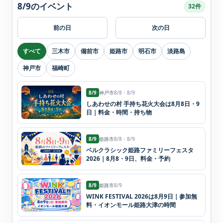
8/9のイベント
32件
前の日
次の日
すべて
三木市
備前市
姫路市
明石市
淡路島
神戸市
福崎町
8/9
神戸市
8/8・8/9
しあわせの村 手持ち花火大会は8月8日・9
日｜料金・時間・持ち物
8/9
姫路市
8/8・8/9
ベルクラシック姫路ファミリーフェスタ
2026｜8月8・9日、料金・予約
8/9
姫路市
8/9
WINK FESTIVAL 2026は8月9日｜参加無
料・イオンモール姫路大津の時間