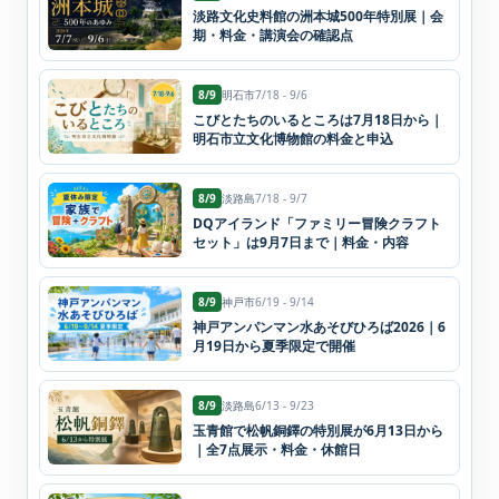
淡路文化史料館の洲本城500年特別展｜会
期・料金・講演会の確認点
8/9
明石市
7/18 - 9/6
こびとたちのいるところは7月18日から｜
明石市立文化博物館の料金と申込
8/9
淡路島
7/18 - 9/7
DQアイランド「ファミリー冒険クラフト
セット」は9月7日まで｜料金・内容
8/9
神戸市
6/19 - 9/14
神戸アンパンマン水あそびひろば2026｜6
月19日から夏季限定で開催
8/9
淡路島
6/13 - 9/23
玉青館で松帆銅鐸の特別展が6月13日から
｜全7点展示・料金・休館日