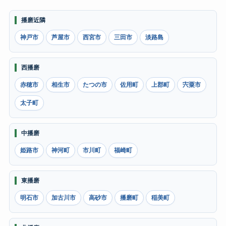
播磨近隣
神戸市
芦屋市
西宮市
三田市
淡路島
西播磨
赤穂市
相生市
たつの市
佐用町
上郡町
宍粟市
太子町
中播磨
姫路市
神河町
市川町
福崎町
東播磨
明石市
加古川市
高砂市
播磨町
稲美町