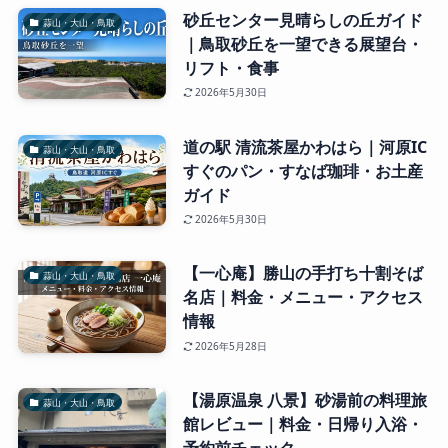
砂丘センター見晴らしの丘ガイド
蒜山・大山・鳥取
｜鳥取砂丘を一望できる展望台・
リフト・食事
2026年5月30日
道の駅 清流茶屋かわはら｜河原IC
蒜山・大山・鳥取
すぐのパン・すなば珈琲・お土産
ガイド
2026年5月30日
【一心庵】勝山の手打ち十割そば
蒜山・大山・鳥取
名店｜料金・メニュー・アクセス
情報
2026年5月28日
【湯原温泉 八景】砂湯前の料理旅
蒜山・大山・鳥取
館レビュー｜料金・日帰り入浴・