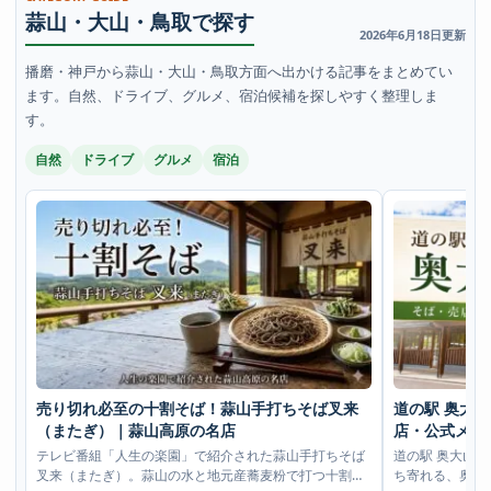
蒜山・大山・鳥取で探す
2026年6月18日更新
播磨・神戸から蒜山・大山・鳥取方面へ出かける記事をまとめてい
ます。自然、ドライブ、グルメ、宿泊候補を探しやすく整理しま
す。
自然
ドライブ
グルメ
宿泊
売り切れ必至の十割そば！蒜山手打ちそば叉来
道の駅 奥大
（またぎ）｜蒜山高原の名店
店・公式メニ
テレビ番組「人生の楽園」で紹介された蒜山手打ちそば
道の駅 奥大山
叉来（またぎ）。蒜山の水と地元産蕎麦粉で打つ十割蕎
ち寄れる、奥大