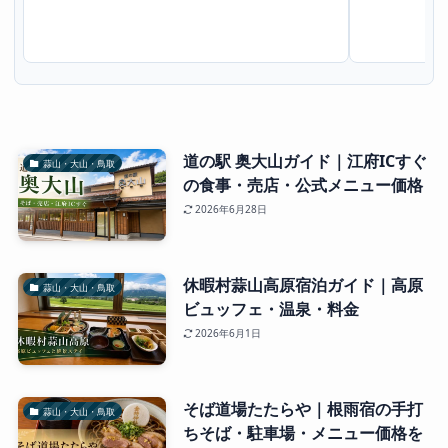
麦は売り切れ次第終了の人気店です。
道の駅です。物
道の駅 奥大山ガイド｜江府ICすぐ
蒜山・大山・鳥取
の食事・売店・公式メニュー価格
2026年6月28日
休暇村蒜山高原宿泊ガイド｜高原
蒜山・大山・鳥取
ビュッフェ・温泉・料金
2026年6月1日
そば道場たたらや｜根雨宿の手打
蒜山・大山・鳥取
ちそば・駐車場・メニュー価格を