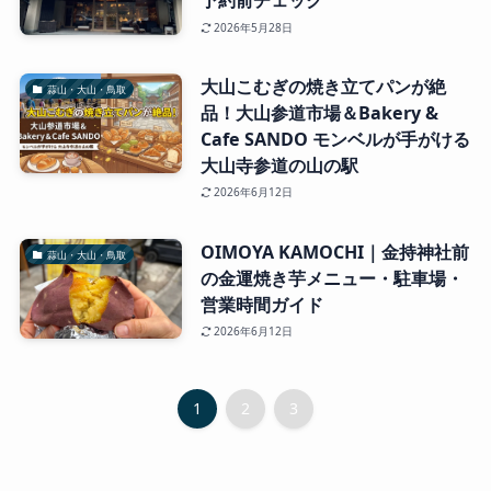
予約前チェック
2026年5月28日
大山こむぎの焼き立てパンが絶
蒜山・大山・鳥取
品！大山参道市場＆Bakery &
Cafe SANDO モンベルが手がける
大山寺参道の山の駅
2026年6月12日
OIMOYA KAMOCHI｜金持神社前
蒜山・大山・鳥取
の金運焼き芋メニュー・駐車場・
営業時間ガイド
2026年6月12日
1
2
3