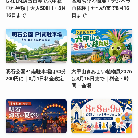
GREENIA当日券で六甲枝
高城ちひろ個展・テンペラ
垂れ半額｜大人500円・8月
画体験｜たつの市で8月16
16日まで
日まで
明石公園P1南駐車場は30分
六甲山きみょい植物展2026
200円に｜8月1日料金改定
は8月16日まで｜料金・時
間・会場