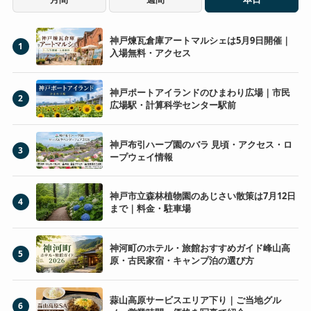
神戸煉瓦倉庫アートマルシェは5月9日開催｜
1
入場無料・アクセス
神戸ポートアイランドのひまわり広場｜市民
2
広場駅・計算科学センター駅前
神戸布引ハーブ園のバラ 見頃・アクセス・ロ
3
ープウェイ情報
神戸市立森林植物園のあじさい散策は7月12日
4
まで｜料金・駐車場
神河町のホテル・旅館おすすめガイド峰山高
5
原・古民家宿・キャンプ泊の選び方
蒜山高原サービスエリア下り｜ご当地グル
6