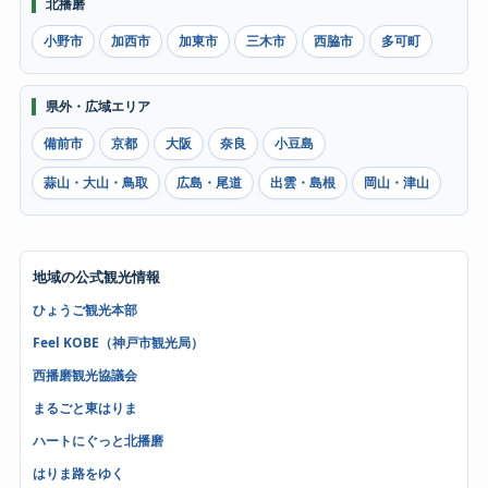
北播磨
小野市
加西市
加東市
三木市
西脇市
多可町
県外・広域エリア
備前市
京都
大阪
奈良
小豆島
蒜山・大山・鳥取
広島・尾道
出雲・島根
岡山・津山
地域の公式観光情報
ひょうご観光本部
Feel KOBE（神戸市観光局）
西播磨観光協議会
まるごと東はりま
ハートにぐっと北播磨
はりま路をゆく