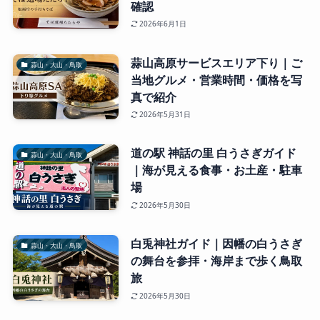
確認
2026年6月1日
蒜山高原サービスエリア下り｜ご
蒜山・大山・鳥取
当地グルメ・営業時間・価格を写
真で紹介
2026年5月31日
道の駅 神話の里 白うさぎガイド
蒜山・大山・鳥取
｜海が見える食事・お土産・駐車
場
2026年5月30日
白兎神社ガイド｜因幡の白うさぎ
蒜山・大山・鳥取
の舞台を参拝・海岸まで歩く鳥取
旅
2026年5月30日