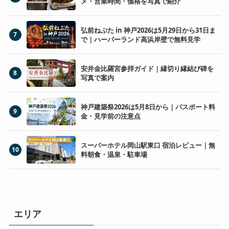
メ・営業時間・価格を写真で紹介
弘前ねぷた in 神戸2026は5月29日から31日ま
7
で｜ハーバーランド高浜岸壁で無料見学
安井金比羅宮参拝ガイド｜縁切り縁結び碑を
8
写真で案内
神戸建築祭2026は5月8日から｜パスポート料
9
金・見学前の注意点
スーパーホテル岡山駅東口 宿泊レビュー｜無
10
料朝食・温泉・駐車場
エリア